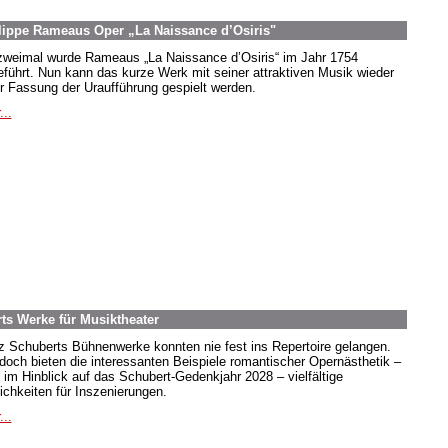
lippe Rameaus Oper „La Naissance d’Osiris"
zweimal wurde Rameaus „La Naissance d’Osiris“ im Jahr 1754
eführt. Nun kann das kurze Werk mit seiner attraktiven Musik wieder
er Fassung der Uraufführung gespielt werden.
...
ts Werke für Musiktheater
z Schuberts Bühnenwerke konnten nie fest ins Repertoire gelangen.
doch bieten die interessanten Beispiele romantischer Opernästhetik –
 im Hinblick auf das Schubert-Gedenkjahr 2028 – vielfältige
ichkeiten für Inszenierungen.
...