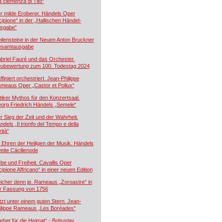
a clemenza di Tito“
r milde Eroberer. Händels Oper
cipione“ in der „Hallischen Händel-
sgabe“
ilensteine in der Neuen Anton Bruckner
samtausgabe
briel Fauré und das Orchester.
ubewertung zum 100. Todestag 2024
ffiniert orchestriert. Jean-Philippe
meaus Oper „Castor et Pollux“
tiker Mythos für den Konzertsaal.
org Friedrich Händels „Semele“
r Sieg der Zeit und der Wahrheit.
ndels „Il trionfo del Tempo e della
ità“
 Ehren der Heiligen der Musik. Händels
eite Cäcilienode
ebe und Freiheit. Cavallis Oper
cipione Affricano“ in einer neuen Edition
icher denn je. Rameaus „Zoroastre“ in
r Fassung von 1756
tzt unter einem guten Stern. Jean-
ilippe Rameaus „Les Boréades“
ebet für die Heimat“ - Bohuslav