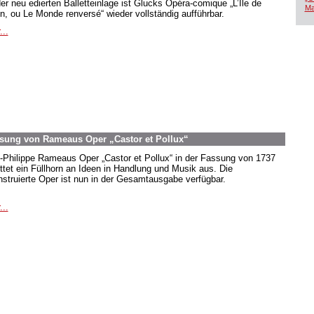
der neu edierten Balletteinlage ist Glucks Opéra-comique „L’Île de
Ma
in, ou Le Monde renversé“ wieder vollständig aufführbar.
...
Fassung von Rameaus Oper „Castor et Pollux“
-Philippe Rameaus Oper „Castor et Pollux“ in der Fassung von 1737
ttet ein Füllhorn an Ideen in Handlung und Musik aus. Die
nstruierte Oper ist nun in der Gesamtausgabe verfügbar.
...