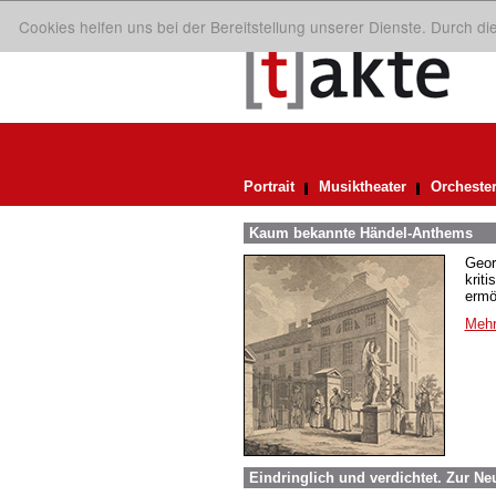
Cookies helfen uns bei der Bereitstellung unserer Dienste. Durch d
Portrait
Musiktheater
Orcheste
Kaum bekannte Händel-Anthems
Geor
krit
ermö
Mehr
Eindringlich und verdichtet. Zur N