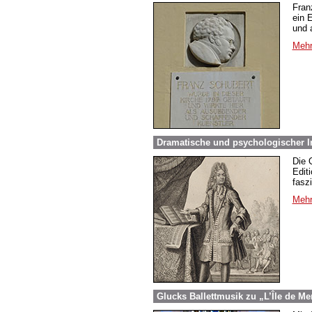
Fran
ein 
und 
Mehr
Dramatische und psychologischer In
Die 
Edit
fasz
Mehr
Glucks Ballettmusik zu „L’Île de Me