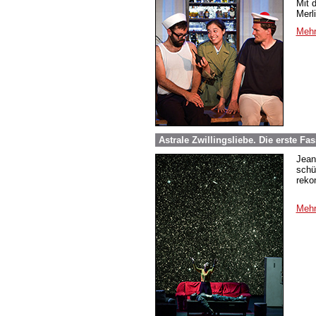
Mit 
Merl
Mehr
Astrale Zwillingsliebe. Die erste 
Jean
schü
reko
Mehr