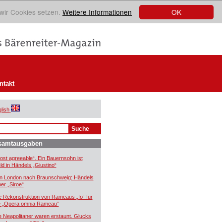
OK
 wir Cookies setzen.
Weitere Informationen
ntakt
lish
samtausgaben
ost agreeable“. Ein Bauernsohn ist
ld in Händels „Giustino“
n London nach Braunschweig: Händels
er „Siroe“
e Rekonstruktion von Rameaus „Io“ für
e „Opera omnia Rameau“
e Neapolitaner waren erstaunt. Glucks