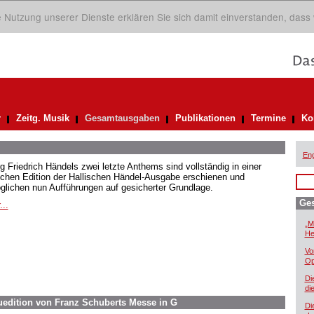
ie Nutzung unserer Dienste erklären Sie sich damit einverstanden, dass
r
Zeitg. Musik
Gesamtausgaben
Publikationen
Termine
Ko
Eng
g Friedrich Händels zwei letzte Anthems sind vollständig in einer
ischen Edition der Hallischen Händel-Ausgabe erschienen und
glichen nun Aufführungen auf gesicherter Grundlage.
Ge
...
„M
He
Vo
Op
Di
di
euedition von Franz Schuberts Messe in G
Di