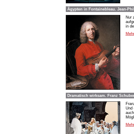
Ägypten in Fontainebleau. Jean-Phi
Nur 
aufg
in d
Mehr
Dramatisch wirksam. Franz Schuber
Fran
Und 
auch
Mögl
Mehr