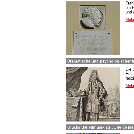
Fran
ein 
und 
Mehr
Dramatische und psychologischer In
Die 
Edit
fasz
Mehr
Glucks Ballettmusik zu „L’Île de Me