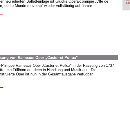
der neu edierten Balletteinlage ist Glucks Opéra-comique „L’Île de
Ma
in, ou Le Monde renversé“ wieder vollständig aufführbar.
...
Fassung von Rameaus Oper „Castor et Pollux“
-Philippe Rameaus Oper „Castor et Pollux“ in der Fassung von 1737
ttet ein Füllhorn an Ideen in Handlung und Musik aus. Die
nstruierte Oper ist nun in der Gesamtausgabe verfügbar.
...