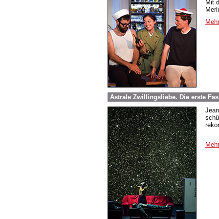
Mit 
Merl
Mehr
Astrale Zwillingsliebe. Die erste 
Jean
schü
reko
Mehr