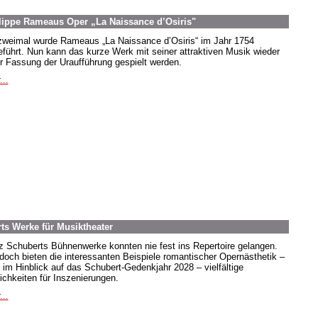
lippe Rameaus Oper „La Naissance d’Osiris"
zweimal wurde Rameaus „La Naissance d’Osiris“ im Jahr 1754
eführt. Nun kann das kurze Werk mit seiner attraktiven Musik wieder
er Fassung der Uraufführung gespielt werden.
...
ts Werke für Musiktheater
z Schuberts Bühnenwerke konnten nie fest ins Repertoire gelangen.
doch bieten die interessanten Beispiele romantischer Opernästhetik –
 im Hinblick auf das Schubert-Gedenkjahr 2028 – vielfältige
ichkeiten für Inszenierungen.
...