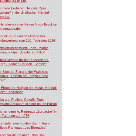
a clemenza di Tito“
r milde Eroberer. Händels Oper
cipione“ in der „Hallischen Händel-
sgabe“
ilensteine in der Neuen Anton Bruckner
samtausgabe
briel Fauré und das Orchester.
ubewertung zum 100. Todestag 2024
ffiniert orchestriert. Jean-Philippe
meaus Oper „Castor et Pollux“
tiker Mythos für den Konzertsaal.
org Friedrich Händels „Semele“
r Sieg der Zeit und der Wahrheit.
ndels „Il trionfo del Tempo e della
ità“
 Ehren der Heiligen der Musik. Händels
eite Cäcilienode
ebe und Freiheit. Cavallis Oper
cipione Affricano“ in einer neuen Edition
icher denn je. Rameaus „Zoroastre“ in
r Fassung von 1756
tzt unter einem guten Stern. Jean-
ilippe Rameaus „Les Boréades“
ebet für die Heimat“ - Bohuslav