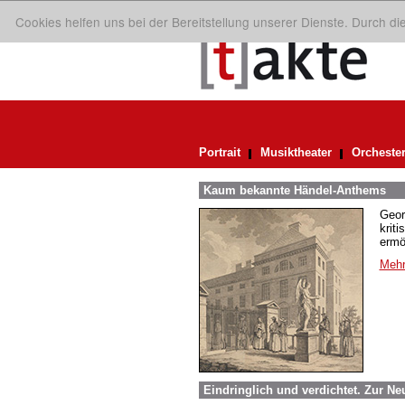
Cookies helfen uns bei der Bereitstellung unserer Dienste. Durch d
Portrait
Musiktheater
Orcheste
Kaum bekannte Händel-Anthems
Geor
krit
ermö
Mehr
Eindringlich und verdichtet. Zur N