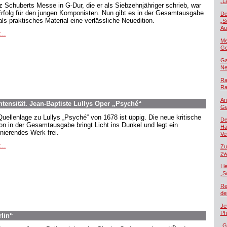
„L
z Schuberts Messe in G-Dur, die er als Siebzehnjähriger schrieb, war
Erfolg für den jungen Komponisten. Nun gibt es in der Gesamtausgabe
De
als praktisches Material eine verlässliche Neuedition.
„S
Au
...
Me
Ge
Ga
Ne
Ra
Ra
An
tensität. Jean-Baptiste Lullys Oper „Psyché“
Ge
Quellenlage zu Lullys „Psyché“ von 1678 ist üppig. Die neue kritische
De
ion in der Gesamtausgabe bringt Licht ins Dunkel und legt ein
Hä
inierendes Werk frei.
Ver
...
Zu
zw
Li
„S
Re
de
Je
Ph
rlin“
„G