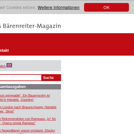
OK
 wir Cookies setzen.
Weitere Informationen
ntakt
lish
samtausgaben
ost agreeable“. Ein Bauernsohn ist
ld in Händels „Giustino“
n London nach Braunschweig: Händels
er „Siroe“
e Rekonstruktion von Rameaus „Io“ für
e „Opera omnia Rameau“
e Neapolitaner waren erstaunt. Glucks