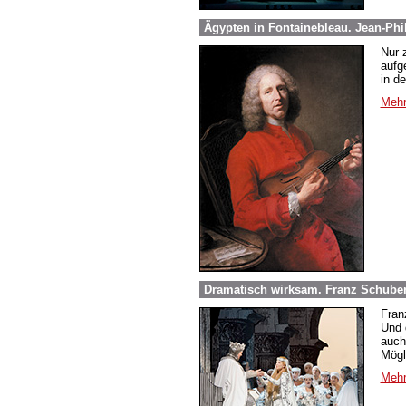
Ägypten in Fontainebleau. Jean-Phi
Nur 
aufg
in d
Mehr
Dramatisch wirksam. Franz Schuber
Fran
Und 
auch
Mögl
Mehr