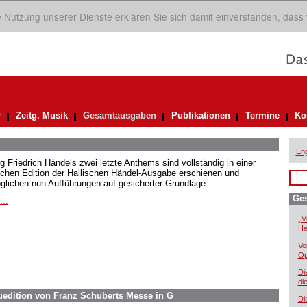
ie Nutzung unserer Dienste erklären Sie sich damit einverstanden, dass
r
Zeitg. Musik
Gesamtausgaben
Publikationen
Termine
Ko
Eng
g Friedrich Händels zwei letzte Anthems sind vollständig in einer
ischen Edition der Hallischen Händel-Ausgabe erschienen und
glichen nun Aufführungen auf gesicherter Grundlage.
Ge
...
„M
He
Vo
Op
Di
di
euedition von Franz Schuberts Messe in G
Di