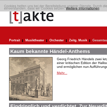
Cookies helfen uns bei der Bereitstellung unserer Dienste. Durch di
einverstanden, dass wir Cookies setzen.
Weitere Informationen
Portrait
Musiktheater
Orchester
Zeitg. Musik
Gesamtau
Kaum bekannte Händel-Anthems
Georg Friedrich Händels zwei letz
einer kritischen Edition der Hal
und ermöglichen nun Aufführunge
Mehr...
Eindringlich und verdichtet. Zur Neuedi