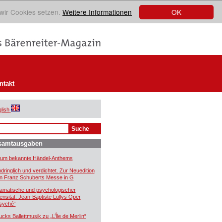
OK
 wir Cookies setzen.
Weitere Informationen
ntakt
lish
samtausgaben
um bekannte Händel-Anthems
ndringlich und verdichtet. Zur Neuedition
n Franz Schuberts Messe in G
amatische und psychologischer
tensität. Jean-Baptiste Lullys Oper
syché“
ucks Ballettmusik zu „L’Île de Merlin“