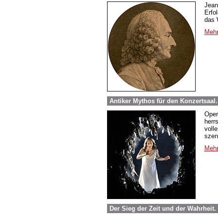
Jean
Erfo
das 
Mehr
Antiker Mythos für den Konzertsaal
Oper
herr
voll
szen
Mehr
Der Sieg der Zeit und der Wahrheit. 