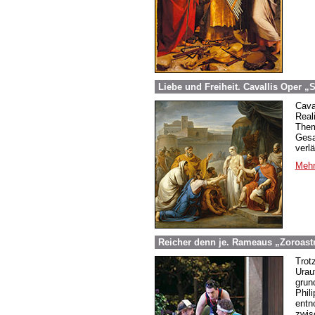
Liebe und Freiheit. Cavallis Oper „
Caval
Real
Them
Gesa
verl
Mehr
Reicher denn je. Rameaus „Zoroast
Trot
Urau
grun
Phil
entn
zwis