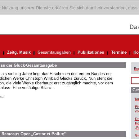
ie Nutzung unserer Dienste erklären Sie sich damit einverstanden, dass
r
Zeitg. Musik
Gesamtausgaben
Publikationen
Termine
Ko
uss der Gluck-Gesamtausgabe
Eng
 als siebzig Jahre liegt das Erscheinen des ersten Bandes der
lichen Werke Christoph Willibald Glucks zurück. Nun steht die
ion, die viele Werke überhaupt erst zugänglich machte, vor dem
hluss. Eine vorläufige Bilanz.
Ge
...
Ka
Ei
vo
Dr
In
„P
ppe Rameaus Oper „Castor et Pollux“
Gl