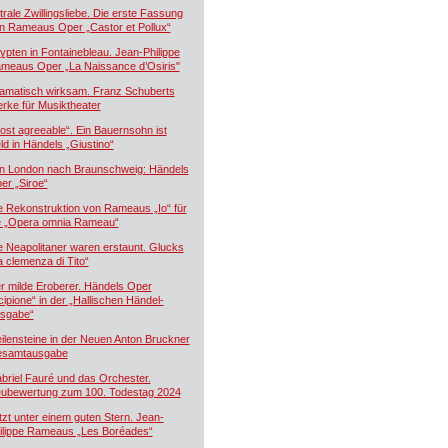
trale Zwillingsliebe. Die erste Fassung
n Rameaus Oper „Castor et Pollux“
ypten in Fontainebleau. Jean-Philippe
meaus Oper „La Naissance d’Osiris"
amatisch wirksam. Franz Schuberts
rke für Musiktheater
ost agreeable“. Ein Bauernsohn ist
ld in Händels „Giustino“
n London nach Braunschweig: Händels
er „Siroe“
e Rekonstruktion von Rameaus „Io“ für
e „Opera omnia Rameau“
e Neapolitaner waren erstaunt. Glucks
a clemenza di Tito“
r milde Eroberer. Händels Oper
cipione“ in der „Hallischen Händel-
sgabe“
ilensteine in der Neuen Anton Bruckner
samtausgabe
briel Fauré und das Orchester.
ubewertung zum 100. Todestag 2024
tzt unter einem guten Stern. Jean-
ilippe Rameaus „Les Boréades“