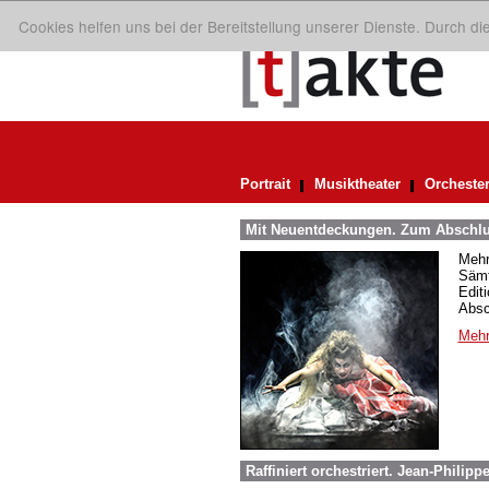
Cookies helfen uns bei der Bereitstellung unserer Dienste. Durch d
Portrait
Musiktheater
Orcheste
Mit Neuentdeckungen. Zum Abschl
Mehr
Sämt
Edit
Absc
Mehr
Raffiniert orchestriert. Jean-Phili