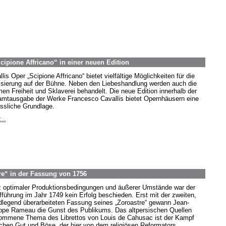
Scipione Affricano“ in einer neuen Edition
lis Oper „Scipione Affricano“ bietet vielfältige Möglichkeiten für die
isierung auf der Bühne. Neben den Liebeshandlung werden auch die
en Freiheit und Sklaverei behandelt. Die neue Edition innerhalb der
mtausgabe der Werke Francesco Cavallis bietet Opernhäusern eine
ässliche Grundlage.
...
re“ in der Fassung von 1756
z optimaler Produktionsbedingungen und äußerer Umstände war der
fführung im Jahr 1749 kein Erfolg beschieden. Erst mit der zweiten,
dlegend überarbeiteten Fassung seines „Zoroastre“ gewann Jean-
ippe Rameau die Gunst des Publikums. Das altpersischen Quellen
ommene Thema des Librettos von Louis de Cahusac ist der Kampf
chen Gut und Böse, der hier von dem religiösen Reformators