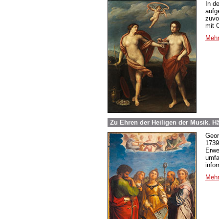
In d
aufg
zuvo
mit 
Mehr
Zu Ehren der Heiligen der Musik. H
Geor
1739
Erwe
umfa
info
Mehr