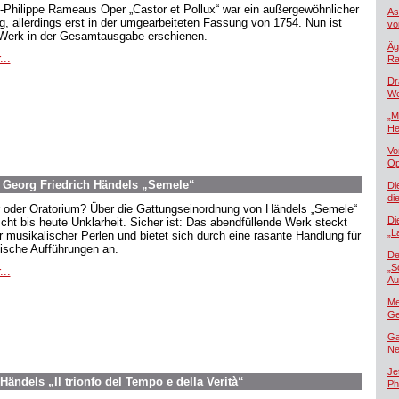
-Philippe Rameaus Oper „Castor et Pollux“ war ein außergewöhnlicher
As
lg, allerdings erst in der umgearbeiteten Fassung von 1754. Nun ist
vo
Werk in der Gesamtausgabe erschienen.
Äg
...
Ra
Dr
We
„M
He
Vo
Op
. Georg Friedrich Händels „Semele“
Di
di
 oder Oratorium? Über die Gattungseinordnung von Händels „Semele“
Di
scht bis heute Unklarheit. Sicher ist: Das abendfüllende Werk steckt
„L
er musikalischer Perlen und bietet sich durch eine rasante Handlung für
ische Aufführungen an.
De
„S
...
Au
Me
Ge
Ga
Ne
Je
Händels „Il trionfo del Tempo e della Verità“
Ph