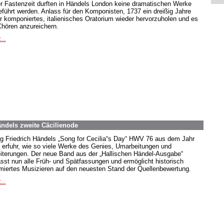
er Fastenzeit durften in Händels London keine dramatischen Werke
eführt werden. Anlass für den Komponisten, 1737 ein dreißig Jahre
r komponiertes, italienisches Oratorium wieder hervorzuholen und es
Chören anzureichern.
...
ändels zweite Cäcilienode
g Friedrich Händels „Song for Cecilia“s Day“ HWV 76 aus dem Jahr
 erfuhr, wie so viele Werke des Genies, Umarbeitungen und
iterungen. Der neue Band aus der „Hallischen Händel-Ausgabe“
sst nun alle Früh- und Spätfassungen und ermöglicht historisch
rmiertes Musizieren auf den neuesten Stand der Quellenbewertung.
...