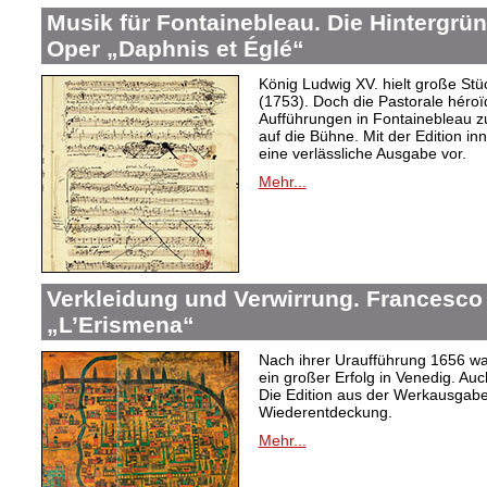
Musik für Fontainebleau. Die Hintergr
Oper „Daphnis et Églé“
König Ludwig XV. hielt große S
(1753). Doch die Pastorale héroï
Aufführungen in Fontainebleau 
auf die Bühne. Mit der Edition in
eine verlässliche Ausgabe vor.
Mehr...
Verkleidung und Verwirrung. Francesco 
„L’Erismena“
Nach ihrer Uraufführung 1656 wa
ein großer Erfolg in Venedig. Au
Die Edition aus der Werkausgabe 
Wiederentdeckung.
Mehr...