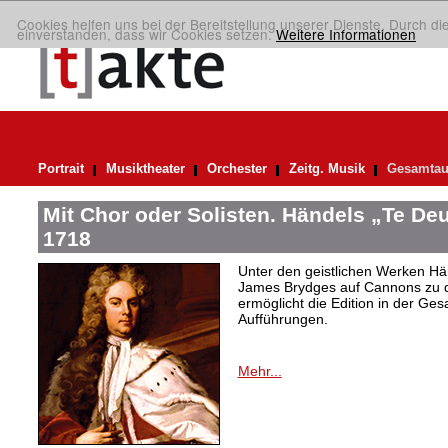
Cookies helfen uns bei der Bereitstellung unserer Dienste. Durch di
einverstanden, dass wir Cookies setzen.
Weitere Informationen
Portrait
Musiktheater
Orchester
Zeitg. Musik
Gesamtau
Mit Chor oder Solisten. Händels „Te D
1718
Unter den geistlichen Werken Hä
James Brydges auf Cannons zu 
ermöglicht die Edition in der G
Aufführungen.
Mehr...