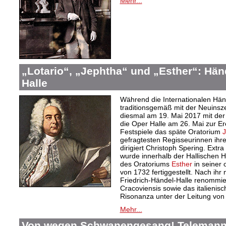
Mehr...
„Lotario“, „Jephtha“ und „Esther“: Hän
Halle
Während die Internationalen Hän
traditionsgemäß mit der Neuinsz
diesmal am 19. Mai 2017 mit der
die Oper Halle am 26. Mai zur Er
Festspiele das späte Oratorium
J
gefragtesten Regisseurinnen ihre
dirigiert Christoph Spering. Extra
wurde innerhalb der Hallischen
des Oratoriums
Esther
in seiner 
von 1732 fertiggestellt. Nach ihr
Friedrich-Händel-Halle renommier
Cracoviensis sowie das italienis
Risonanza unter der Leitung von
Mehr...
Von wegen Schwanengesang! Telemanns