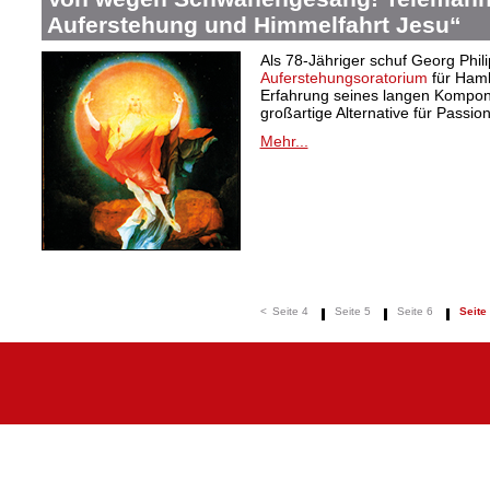
Auferstehung und Himmelfahrt Jesu“
Als 78-Jähriger schuf Georg Phil
Auferstehungsoratorium
für Hamb
Erfahrung seines langen Kompon
großartige Alternative für Passio
Mehr...
<
Seite 4
Seite 5
Seite 6
Seite