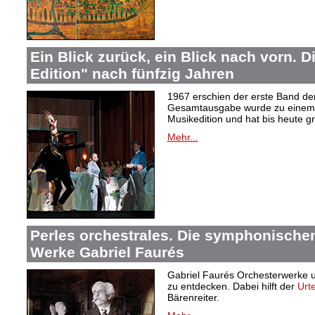
Ein Blick zurück, ein Blick nach vorn. D
Edition" nach fünfzig Jahren
1967 erschien der erste Band de
Gesamtausgabe wurde zu einem 
Musikedition und hat bis heute g
Mehr...
Perles orchestrales. Die symphonische
Werke Gabriel Faurés
Gabriel Faurés Orchesterwerke u
zu entdecken. Dabei hilft der
Urt
Bärenreiter.