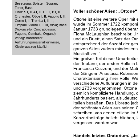
Besetzung: Solisten: Sopran,
Tenor, Bass –
Voller schöner Arien: „Ottone“
Chor: S I, II, A I, II, T I, II, B I, II
Orchester: Oboe I, II, Fagotto I, II,
Ottone
ist eine weitere Oper mit
Corno I, II, Tromba I, II, III,
wurde im Sommer 1722 komponier
Timpani, Violino I, II, III, Viola; Bassi
Januar 1733 grundlegend überarb
(Violoncello, Contrabbasso,
Fiona McLaughlan beschreibt: „In
Fagotto, Cembalo, Organo)
Verlag: Bärenreiter.
und ein Duett, einen Satz der Ou
Aufführungsmaterial leihweise,
entsprechend der Anzahl der ge
Klavierauszug käuflich
ganzen Aktes zudem mindestens 
Musiksätzen.“
Ein großer Teil dieser Umarbeitun
der Teofane, der ersten Rolle in 
Francesca Cuzzoni, und der Matild
der Sängerin Anastasia Robinso
Charakterisierung ihrer Rolle. 
verschiedene Aufführungen in d
und 1733 vorgenommen. Ottone 
ziemlich komplizierte Handlung, d
Jahrhunderts basiert, als „deutsc
Italien besaßen. Das Libretto jed
der schönsten Arien aus seinen 
schreiben, von denen etliche im 
Konzertbeiträge beliebt blieben,
vergessen worden war.
Händels letztes Oratorium: „J