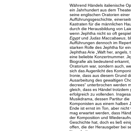
Während Händels italienische Op
ein Jahrhundert aus dem Theater
seine englischen Oratorien einer
Aufführungsgeschichte, einerseits
Kastraten für die männlichen Hau
durch die Herausbildung von Lai
wenn Jephtha nicht so oft gespie
Egypt
und
Judas Maccabaeus
, b
Aufführungen dennoch im Repert
starken Rolle des Jephtha für ein
Jephthas Arie „Waft her, angels, 
eine beliebte Konzertnummer.
Je
Biografie als bedeutend erkannt, n
Oratorium war, sondern auch, weil
sich das Augenlicht des Komponist
Ironie, dass aus diesem Grund d
Ausarbeitung des gewaltigen Cho
decrees“ unterbrochen werden 
gleich, dass es Händel trotzdem 
erfolgreich zu vollenden. Insgesa
Musikdrama, dessen Partitur die
Komponisten aus einem halben J
Ende ist ernst im Ton, aber nicht 
mag erwartet werden, dass Händel
der Komposition und Wiederaufn
Geschichte hat, doch es ließ ein
offen, die der Herausgeber bei se