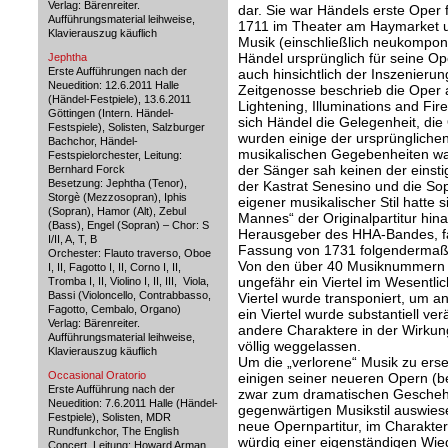
Verlag: Bärenreiter.
dar. Sie war Händels erste Oper
Aufführungsmaterial leihweise,
1711 im Theater am Haymarket ur
Klavierauszug käuflich
Musik (einschließlich neukomponi
Händel ursprünglich für seine Ope
Jephtha
Erste Aufführungen nach der
auch hinsichtlich der Inszenieru
Neuedition: 12.6.2011 Halle
Zeitgenosse beschrieb die Oper a
(Händel-Festpiele), 13.6.2011
Lightening, Illuminations and Fir
Göttingen (Intern. Händel-
sich Händel die Gelegenheit, die 
Festspiele), Solisten, Salzburger
wurden einige der ursprünglichen
Bachchor, Händel-
musikalischen Gegebenheiten wa
Festspielorchester, Leitung:
der Sänger sah keinen der einsti
Bernhard Forck
Besetzung: Jephtha (Tenor),
der Kastrat Senesino und die So
Storgè (Mezzosopran), Iphis
eigener musikalischer Stil hatte 
(Sopran), Hamor (Alt), Zebul
Mannes“ der Originalpartitur hina
(Bass), Engel (Sopran) – Chor: S
Herausgeber des HHA-Bandes, fa
I/II, A, T, B
Fassung von 1731 folgenderma
Orchester: Flauto traverso, Oboe
Von den über 40 Musiknummern d
I, II, Fagotto I, II, Corno I, II,
ungefähr ein Viertel im Wesentl
Tromba I, II, Violino I, II, III, Viola,
Bassi (Violoncello, Contrabbasso,
Viertel wurde transponiert, um 
Fagotto, Cembalo, Organo)
ein Viertel wurde substantiell v
Verlag: Bärenreiter.
andere Charaktere in der Wirkung
Aufführungsmaterial leihweise,
völlig weggelassen.
Klavierauszug käuflich
Um die „verlorene“ Musik zu erse
Occasional Oratorio
einigen seiner neueren Opern (bei
Erste Aufführung nach der
zwar zum dramatischen Gescheh
Neuedition: 7.6.2011 Halle (Händel-
gegenwärtigen Musikstil auswiese
Festpiele), Solisten, MDR
neue Opernpartitur, im Charakter
Rundfunkchor, The English
würdig einer eigenständigen Wie
Concert, Leitung: Howard Arman