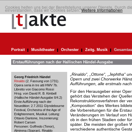
Cookies helfen uns bei der Bereitstellung unserer Dienste. Durch di
einverstanden, dass wir Cookies setzen.
Weitere Informationen
Portrait
Musiktheater
Orchester
Zeitg. Musik
Gesamtau
Erstaufführungen nach der Hallischen Händel-Ausgabe
„Rinaldo“, „Ottone“, „Jephtha“ u
Georg Friedrich Händel
Opern und zwei Chorwerke Hände
Rinaldo
(2. Fassung von 1731).
Aufführungen, alle erstmals nac
Opera seria in tre atti HWV 7b.
Libretto von Giacomo Rossi
Für den Herausgeber einer Oper
Hrsg. von David R. B. Kimbell
gehört das Verstehen der Quell
(Hallische Händel-Ausgabe II/4.2)
Rekonstruktionsverfahren der ve
Erste Aufführung nach der
„Komposition“ des Werkes bildet
Neuedition: 2.7.2011 Glyndebourne
die Vorbereitungen für die Erstau
Festival, Orchestra of the Age of
Enlightenment, Musikal. Leitung:
Veränderungen im Verlauf von H
Ottavio Dantone, Inszenierung:
ob in den frühen Stadien oder f
Robert Carsen
später. Die meisten der großen
Personen: Goffredo (Tenor),
verschiedene authentische Gesta
Almirena (Sopran), Rinaldo