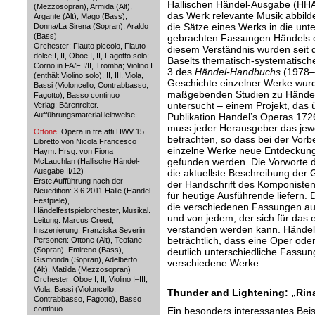
Hallischen Händel-Ausgabe (HHA)
(Mezzosopran), Armida (Alt),
das Werk relevante Musik abbilde
Argante (Alt), Mago (Bass),
die Sätze eines Werks in die unt
Donna/La Sirena (Sopran), Araldo
(Bass)
gebrachten Fassungen Händels ei
Orchester: Flauto piccolo, Flauto
diesem Verständnis wurden seit
dolce I, II, Oboe I, II, Fagotto solo;
Baselts thematisch-systematische
Corno in FA/F I/II, Tromba; Violino I
3 des
Händel-Handbuchs
(1978–1
(enthält Violino solo), II, III, Viola,
Geschichte einzelner Werke wur
Bassi (Violoncello, Contrabbasso,
maßgebenden Studien zu Händels 
Fagotto), Basso continuo
untersucht – einem Projekt, das 
Verlag: Bärenreiter.
Aufführungsmaterial leihweise
Publikation Handel’s Operas 172
muss jeder Herausgeber das jew
Ottone
. Opera in tre atti HWV 15
betrachten, so dass bei der Vorb
Libretto von Nicola Francesco
einzelne Werke neue Entdeckun
Haym. Hrsg. von Fiona
gefunden werden. Die Vorworte 
McLauchlan (Hallische Händel-
Ausgabe II/12)
die aktuellste Beschreibung der 
Erste Aufführung nach der
der Handschrift des Komponisten
Neuedition: 3.6.2011 Halle (Händel-
für heutige Ausführende liefern. 
Festpiele),
die verschiedenen Fassungen au
Händelfestspielorchester, Musikal.
und von jedem, der sich für das 
Leitung: Marcus Creed,
verstanden werden kann. Händel
Inszenierung: Franziska Severin
beträchtlich, dass eine Oper ode
Personen: Ottone (Alt), Teofane
(Sopran), Emireno (Bass),
deutlich unterschiedliche Fassun
Gismonda (Sopran), Adelberto
verschiedene Werke.
(Alt), Matilda (Mezzosopran)
Orchester: Oboe I, II, Violino I–III,
Viola, Bassi (Violoncello,
Thunder and Lightening: „Rin
Contrabbasso, Fagotto), Basso
continuo
Ein besonders interessantes Beisp