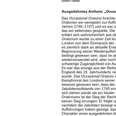
lösen hatte.
Ausgedehntes Anthem: „Occas
Das
Occasional Oratorio
brachte 
Oratorien am wenigsten zur Auff
Jahren 1746–1747) und es war se
das am seltensten gespielte. Die
erklärt sich wahrscheinlich aus
Oratorium wurde zu einer Zeit ko
London von dem Einmarsch der J
es ziemlich stark an aktuelle Er
Begrenzung seiner Wiederauffü
bedingt gewesen sein, dass im dri
wiederverwendet wird, aber noc
schwierige Zugänglichkeit von A
Es war das einzige aus der Reih
England des 19. Jahrhunderts nie 
wurde. Das
Occasional Or
atorio 
Kampfmoral des Londons seiner Z
bewusst gewesen sein, dass der
Jakobitenaufstands von 1745 er
sich ziehen würde als ein lokaler
Oratoriums ist der Sieg der Rech
keinen Sieg errungen: Er folgte 
nachdem die Jakobiten besiegt 
Aufführungen haben gezeigt, da
Charakter eines ausgedehnten An