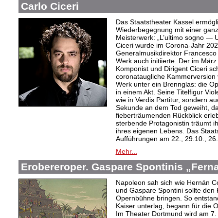
Carlo Ciceri
Das Staatstheater Kassel ermögli
Wiederbegegnung mit einer ganz
Meisterwerk: „L’ultimo sogno — U
Ciceri wurde im Corona-Jahr 202
Generalmusikdirektor Francesco 
Werk auch initiierte. Der im Mär
Komponist und Dirigent Ciceri schu
coronataugliche Kammerversion vo
Werk unter ein Brennglas: die Ope
in einem Akt. Seine Titelfigur Viol
wie in Verdis Partitur, sondern a
Sekunde an dem Tod geweiht, da 
fieberträumenden Rückblick erleb
sterbende Protagonistin träumt i
ihres eigenen Lebens. Das Staats
Aufführungen am 22., 29.10., 26
Mehr...
Erobereroper. Gaspare Spontinis „Fern
Napoleon sah sich wie Hernán Co
und Gaspare Spontini sollte den
Opernbühne bringen. So entstand
Kaiser unterlag, begann für die 
Im Theater Dortmund wird am 7. A