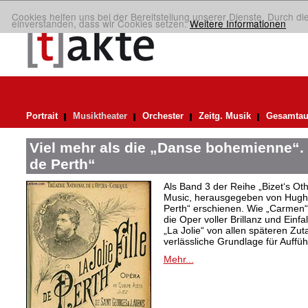
Cookies helfen uns bei der Bereitstellung unserer Dienste. Durch di
einverstanden, dass wir Cookies setzen.
Weitere Informationen
Portrait
Musiktheater
Orchester
Zeitg. Musik
Gesamtau
Viel mehr als die „Danse bohemienne“. 
de Perth“
Als Band 3 der Reihe „Bizet‘s Oth
Music, herausgegeben von Hugh M
Perth“ erschienen. Wie „Carmen“ 
die Oper voller Brillanz und Einfa
„La Jolie“ von allen späteren Zut
verlässliche Grundlage für Auffü
Mehr...