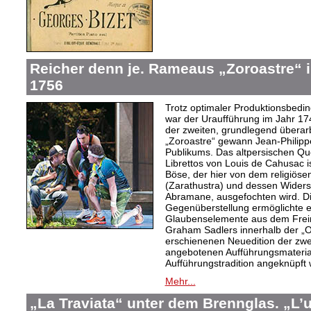
Reicher denn je. Rameaus „Zoroastre“ 
1756
Trotz optimaler Produktionsbed
war der Uraufführung im Jahr 174
der zweiten, grundlegend überar
„Zoroastre“ gewann Jean-Philip
Publikums. Das altpersischen 
Librettos von Louis de Cahusac 
Böse, der hier von dem religiös
(Zarathustra) und dessen Widers
Abramane, ausgefochten wird. Die
Gegenüberstellung ermöglichte es
Glaubenselemente aus dem Freim
Graham Sadlers innerhalb der 
erschienenen Neuedition der zw
angebotenen Aufführungsmaterial
Aufführungstradition angeknüpft
Mehr...
„La Traviata“ unter dem Brennglas. „L’