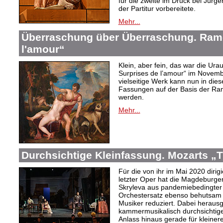
für die zweite im Druck bei Jür
der Partitur vorbereitete.
Mehr...
Überraschung über Überraschung. Ram
l'amour“
Klein, aber fein, das war die Ur
Surprises de l’amour“ im Novembe
vielseitige Werk kann nun in dies
Fassungen auf der Basis der R
werden.
Mehr...
Durchsichtige Kleinfassung. Mozarts „T
Für die von ihr im Mai 2020 diri
letzter Oper hat die Magdeburge
Skryleva aus pandemiebedingter
Orchestersatz ebenso behutsam 
Musiker reduziert. Dabei heraus
kammermusikalisch durchsichtige
Anlass hinaus gerade für kleiner