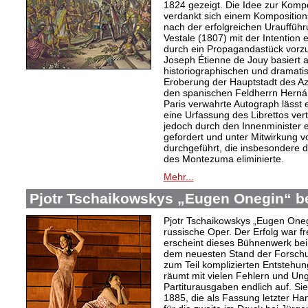
1824 gezeigt. Die Idee zur Komp
verdankt sich einem Kompositions
nach der erfolgreichen Urauffüh
Vestale (1807) mit der Intention 
durch ein Propagandastück vorzub
Joseph Étienne de Jouy basiert 
historiographischen und dramati
Eroberung der Hauptstadt des Az
den spanischen Feldherrn Herná
Paris verwahrte Autograph lässt 
eine Urfassung des Librettos ve
jedoch durch den Innenminister 
gefordert und unter Mitwirkung
durchgeführt, die insbesondere d
des Montezuma eliminierte.
Mehr...
Pjotr Tschaikowskys „Eugen Onegin“ be
Pjotr Tschaikowskys „Eugen Onegi
russische Oper. Der Erfolg war fr
erscheint dieses Bühnenwerk bei B
dem neuesten Stand der Forschu
zum Teil komplizierten Entstehu
räumt mit vielen Fehlern und Ung
Partiturausgaben endlich auf. Sie
1885, die als Fassung letzter Ha