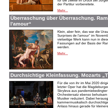
für die zweite im Druck bei Jür
der Partitur vorbereitete.
Mehr...
Überraschung über Überraschung. Ram
l'amour“
Klein, aber fein, das war die Ur
Surprises de l’amour“ im Novembe
vielseitige Werk kann nun in dies
Fassungen auf der Basis der R
werden.
Mehr...
Durchsichtige Kleinfassung. Mozarts „T
Für die von ihr im Mai 2020 diri
letzter Oper hat die Magdeburge
Skryleva aus pandemiebedingter
Orchestersatz ebenso behutsam 
Musiker reduziert. Dabei heraus
kammermusikalisch durchsichtige
Anlass hinaus gerade für kleiner