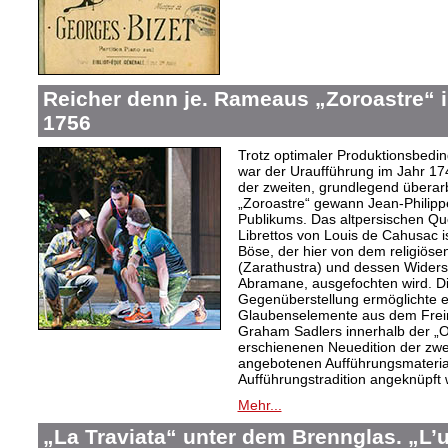
Reicher denn je. Rameaus „Zoroastre“ 
1756
Trotz optimaler Produktionsbed
war der Uraufführung im Jahr 174
der zweiten, grundlegend überar
„Zoroastre“ gewann Jean-Philip
Publikums. Das altpersischen 
Librettos von Louis de Cahusac 
Böse, der hier von dem religiös
(Zarathustra) und dessen Widers
Abramane, ausgefochten wird. Die
Gegenüberstellung ermöglichte es
Glaubenselemente aus dem Freim
Graham Sadlers innerhalb der 
erschienenen Neuedition der zw
angebotenen Aufführungsmaterial
Aufführungstradition angeknüpft
Mehr...
„La Traviata“ unter dem Brennglas. „L’