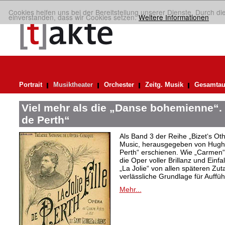
Cookies helfen uns bei der Bereitstellung unserer Dienste. Durch di
einverstanden, dass wir Cookies setzen.
Weitere Informationen
Portrait
Musiktheater
Orchester
Zeitg. Musik
Gesamtau
Viel mehr als die „Danse bohemienne“. 
de Perth“
Als Band 3 der Reihe „Bizet‘s Oth
Music, herausgegeben von Hugh M
Perth“ erschienen. Wie „Carmen“ 
die Oper voller Brillanz und Einfa
„La Jolie“ von allen späteren Zut
verlässliche Grundlage für Auffü
Mehr...