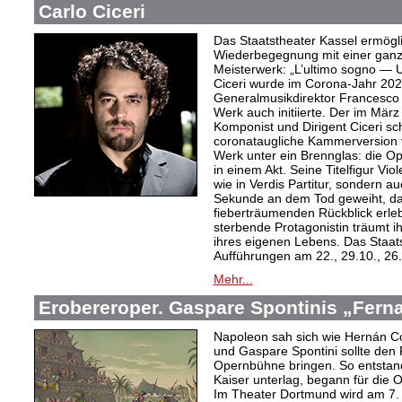
Carlo Ciceri
Das Staatstheater Kassel ermögli
Wiederbegegnung mit einer ganz
Meisterwerk: „L’ultimo sogno — U
Ciceri wurde im Corona-Jahr 202
Generalmusikdirektor Francesco 
Werk auch initiierte. Der im Mär
Komponist und Dirigent Ciceri schu
coronataugliche Kammerversion vo
Werk unter ein Brennglas: die Ope
in einem Akt. Seine Titelfigur Viol
wie in Verdis Partitur, sondern a
Sekunde an dem Tod geweiht, da 
fieberträumenden Rückblick erleb
sterbende Protagonistin träumt i
ihres eigenen Lebens. Das Staats
Aufführungen am 22., 29.10., 26
Mehr...
Erobereroper. Gaspare Spontinis „Fern
Napoleon sah sich wie Hernán Co
und Gaspare Spontini sollte den
Opernbühne bringen. So entstand
Kaiser unterlag, begann für die 
Im Theater Dortmund wird am 7. A