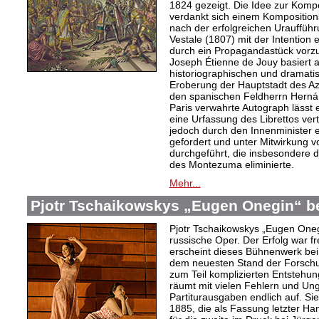
1824 gezeigt. Die Idee zur Komp
verdankt sich einem Kompositions
nach der erfolgreichen Urauffüh
Vestale (1807) mit der Intention 
durch ein Propagandastück vorzub
Joseph Étienne de Jouy basiert 
historiographischen und dramati
Eroberung der Hauptstadt des Az
den spanischen Feldherrn Herná
Paris verwahrte Autograph lässt 
eine Urfassung des Librettos ve
jedoch durch den Innenminister 
gefordert und unter Mitwirkung
durchgeführt, die insbesondere d
des Montezuma eliminierte.
Mehr...
Pjotr Tschaikowskys „Eugen Onegin“ be
Pjotr Tschaikowskys „Eugen Onegi
russische Oper. Der Erfolg war fr
erscheint dieses Bühnenwerk bei B
dem neuesten Stand der Forschu
zum Teil komplizierten Entstehu
räumt mit vielen Fehlern und Ung
Partiturausgaben endlich auf. Sie
1885, die als Fassung letzter Ha