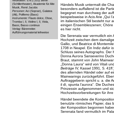
Neuedition:
5./6.2.2011 Berlin
(Schillertheater), Akademie für Alte
Händels Musik untermalt die Char
Musik, René Jacobs
besonders auffallend ist die Part
Personen:
Aci (Sopran), Galatea
begegnet man durchweg der auff
(Alt), Polifemo (Bass)
beispielsweise in Acis Arie „Qui l
Instrumente:
Flauto dolce, Oboe,
im italienischen Stil besteht nur
Tromba I, II, Violino I, II, Viola,
einigen Ensembleszenen; Chöre u
Bassi, Basso continuo
es hier nicht.
Verlag:
Bärenreiter.
Aufführungsmaterial leihweise
Die Serenata war vermutlich ein 
Hochzeit zwischen dem damaligen
Gallio, und Beatrice di Montemile
1708 in Neapel. Ein Indiz dafür i
Schluss seines Autographs. Der H
Donna Aurora Sanseverino Duche
Braut, stammt von John Mainwar
„Donna Laura“ wird von Vitali und
Beiträge
IV, Kassel 1991, S. 41ff
des alternden Händel oder auf ei
Mainwarings zurückgeführt. Ebenf
Auftraggeberin spricht u. a. die 
il dì, spunta l’aurora“. Die Duch
Prinzessin aufgenommen und sic
Hochzeitsvorbereitungen für ihr
Händel beendete die Komposition
benutzte römisches Papier, das 
der Komposition begonnen haben
Serenata fand vermutlich im Pala