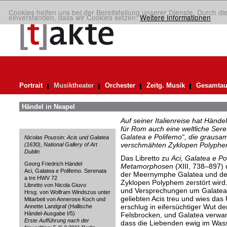
Cookies helfen uns bei der Bereitstellung unserer Dienste. Durch di
einverstanden, dass wir Cookies setzen.
Weitere Informationen
Portrait
Musiktheater
Orchester
Zeitg. Musik
Gesamtau
Händel in Neapel
Auf seiner Italienreise hat Händ
für Rom auch eine weltliche Sere
Galatea e Polifemo“, die graus
Nicolas Poussin: Acis und Galatea
verschmähten Zyklopen Polyphem
(1630), National Gallery of Art
Dublin
Das Libretto zu
Aci, Galatea e P
Georg Friedrich Händel
Metamorphosen
(XIII, 738–897) 
Aci, Galatea e Polifemo. Serenata
der Meernymphe Galatea und dem
a tre HWV 72
Zyklopen Polyphem zerstört wird
Libretto von Nicola Giuvo
und Versprechungen um Galatea 
Hrsg. von Wolfram Windszus unter
geliebten Acis treu und wies da
Mitarbeit von Annerose Koch und
erschlug in eifersüchtiger Wut d
Annette Landgraf (Hallische
Händel-Ausgabe I/5)
Felsbrocken, und Galatea verwand
Erste Aufführung nach der
dass die Liebenden ewig im Wass