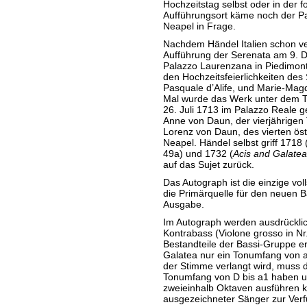
Hochzeitstag selbst oder in der f
Aufführungsort käme noch der Pa
Neapel in Frage.
Nachdem Händel Italien schon ver
Aufführung der Serenata am 9. 
Palazzo Laurenzana in Piedimont
den Hochzeitsfeierlichkeiten de
Pasquale d’Alife, und Marie-Magda
Mal wurde das Werk unter dem T
26. Juli 1713 im Palazzo Reale 
Anne von Daun, der vierjährigen 
Lorenz von Daun, des vierten öst
Neapel. Händel selbst griff 1718 
49a) und 1732 (
Acis and Galatea
auf das Sujet zurück.
Das Autograph ist die einzige vol
die Primärquelle für den neuen B
Ausgabe.
Im Autograph werden ausdrücklich 
Kontrabass (Violone grosso in N
Bestandteile der Bassi-Gruppe er
Galatea nur ein Tonumfang von a 
der Stimme verlangt wird, muss d
Tonumfang von D bis a1 haben u
zweieinhalb Oktaven ausführen 
ausgezeichneter Sänger 