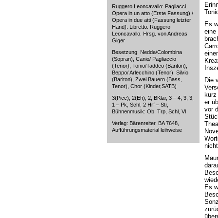
Erin
Ruggero Leoncavallo: Pagliacci.
Toni
Opera in un atto (Erste Fassung) /
Opera in due atti (Fassung letzter
Es w
Hand). Libretto: Ruggero
eine 
Leoncavallo. Hrsg. von Andreas
brach
Giger
Carr
Besetzung: Nedda/Colombina
eine
(Sopran), Canio/ Pagliaccio
Krea
(Tenor), Tonio/Taddeo (Bariton),
Insz
Beppo/ Arlecchino (Tenor), Silvio
(Bariton), Zwei Bauern (Bass,
Die 
Tenor), Chor (Kinder,SATB)
Vers
kurz
3(Picc), 2(Eh), 2, BKlar, 3 – 4, 3, 3,
er ü
1 – Pk, Schl, 2 Hrf – Str,
vor 
Bühnenmusik: Ob, Trp, Schl, Vl
Stüc
Verlag: Bärenreiter, BA 7648,
Thea
Aufführungsmaterial leihweise
Nove
Wort
nich
Maur
darau
Besc
wied
Es w
Besc
Sonz
zurü
über