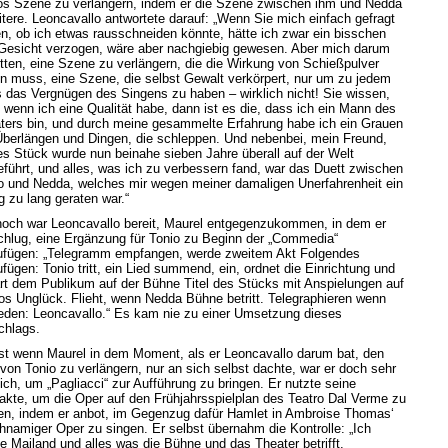
os Szene zu verlängern, indem er die Szene zwischen ihm und Nedda
itere. Leoncavallo antwortete darauf: „Wenn Sie mich einfach gefragt
en, ob ich etwas rausschneiden könnte, hätte ich zwar ein bisschen
Gesicht verzogen, wäre aber nachgiebig gewesen. Aber mich darum
itten, eine Szene zu verlängern, die die Wirkung von Schießpulver
n muss, eine Szene, die selbst Gewalt verkörpert, nur um zu jedem
s das Vergnügen des Singens zu haben – wirklich nicht! Sie wissen,
 wenn ich eine Qualität habe, dann ist es die, dass ich ein Mann des
ters bin, und durch meine gesammelte Erfahrung habe ich ein Grauen
Überlängen und Dingen, die schleppen. Und nebenbei, mein Freund,
es Stück wurde nun beinahe sieben Jahre überall auf der Welt
eführt, und alles, was ich zu verbessern fand, war das Duett zwischen
io und Nedda, welches mir wegen meiner damaligen Unerfahrenheit ein
g zu lang geraten war.“
och war Leoncavallo bereit, Maurel entgegenzukommen, in dem er
chlug, eine Ergänzung für Tonio zu Beginn der „Commedia“
ufügen: „Telegramm empfangen, werde zweitem Akt Folgendes
ufügen: Tonio tritt, ein Lied summend, ein, ordnet die Einrichtung und
ärt dem Publikum auf der Bühne Titel des Stücks mit Anspielungen auf
os Unglück. Flieht, wenn Nedda Bühne betritt. Telegraphieren wenn
ieden: Leoncavallo.“ Es kam nie zu einer Umsetzung dieses
chlags.
st wenn Maurel in dem Moment, als er Leoncavallo darum bat, den
 von Tonio zu verlängern, nur an sich selbst dachte, war er doch sehr
eich, um „Pagliacci“ zur Aufführung zu bringen. Er nutzte seine
akte, um die Oper auf den Frühjahrsspielplan des Teatro Dal Verme zu
en, indem er anbot, im Gegenzug dafür Hamlet in Ambroise Thomas‘
chnamiger Oper zu singen. Er selbst übernahm die Kontrolle: „Ich
e Mailand und alles was die Bühne und das Theater betrifft.