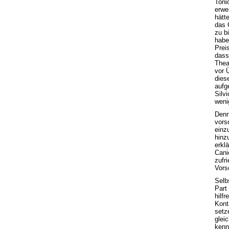
Toni
erwe
hätt
das 
zu b
habe
Prei
dass
Thea
vor 
dies
aufg
Silv
weni
Denn
vors
einz
hinz
erkl
Cani
zufr
Vors
Selb
Part
hilfr
Kont
setz
glei
kenn