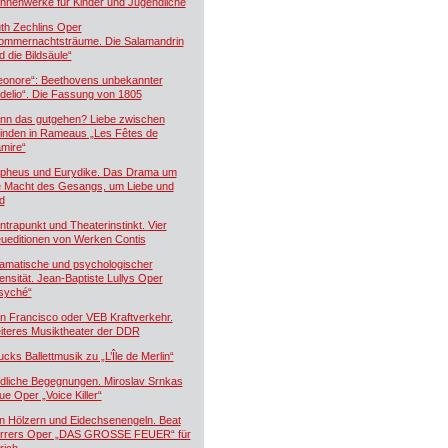
hnenwerke für Kinder und Jugendliche
th Zechlins Oper
ommernachtsträume. Die Salamandrin
d die Bildsäule“
eonore“: Beethovens unbekannter
idelio“. Die Fassung von 1805
nn das gutgehen? Liebe zwischen
inden in Rameaus „Les Fêtes de
mire“
pheus und Eurydike. Das Drama um
e Macht des Gesangs, um Liebe und
d
ntrapunkt und Theaterinstinkt. Vier
ueditionen von Werken Contis
amatische und psychologischer
tensität. Jean-Baptiste Lullys Oper
syché“
n Francisco oder VEB Kraftverkehr.
iteres Musiktheater der DDR
ucks Ballettmusik zu „L’Île de Merlin“
dliche Begegnungen. Miroslav Srnkas
ue Oper „Voice Killer“
n Hölzern und Eidechsenengeln. Beat
rrers Oper „DAS GROSSE FEUER“ für