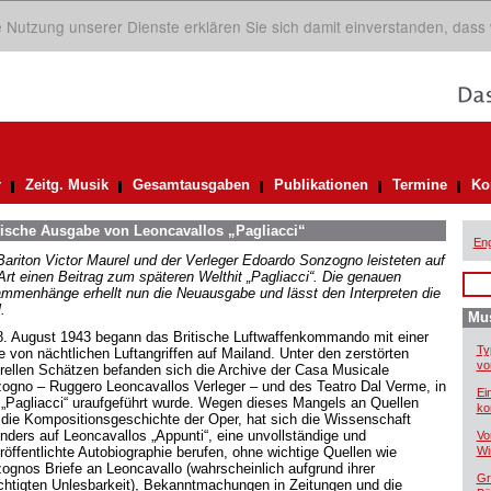
ie Nutzung unserer Dienste erklären Sie sich damit einverstanden, dass
r
Zeitg. Musik
Gesamtausgaben
Publikationen
Termine
Ko
tische Ausgabe von Leoncavallos „Pagliacci“
Eng
Bariton Victor Maurel und der Verleger Edoardo Sonzogno leisteten auf
 Art einen Beitrag zum späteren Welthit „Pagliacci“. Die genauen
mmenhänge erhellt nun die Neuausgabe und lässt den Interpreten die
.
Mus
. August 1943 begann das Britische Luftwaffenkommando mit einer
Ty
e von nächtlichen Luftangriffen auf Mailand. Unter den zerstörten
vo
urellen Schätzen befanden sich die Archive der Casa Musicale
ogno – Ruggero Leoncavallos Verleger – und des Teatro Dal Verme, in
Ei
„Pagliacci“ uraufgeführt wurde. Wegen dieses Mangels an Quellen
ko
 die Kompositionsgeschichte der Oper, hat sich die Wissenschaft
nders auf Leoncavallos „Appunti“, eine unvollständige und
Vo
röffentlichte Autobiographie berufen, ohne wichtige Quellen wie
Wi
ognos Briefe an Leoncavallo (wahrscheinlich aufgrund ihrer
Gr
chtigten Unlesbarkeit), Bekanntmachungen in Zeitungen und die