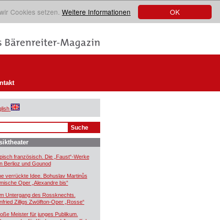
OK
 wir Cookies setzen.
Weitere Informationen
ntakt
lish
iktheater
pisch französisch. Die „Faust“-Werke
n Berlioz und Gounod
ne verrückte Idee. Bohuslav Martinůs
mische Oper „Alexandre bis“
m Untergang des Rossknechts.
nfried Zilligs Zwölfton-Oper „Rosse“
oße Meister für junges Publikum.