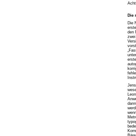
Acht
Die 
Die 
erste
den 
zwei 
Vers
vors
„Fas
unte
erst
auto
korri
fehl
Inst
Jens
wese
Leon
Anwe
dann
werd
wenn
Metr
typo
bede
Korr
Bären