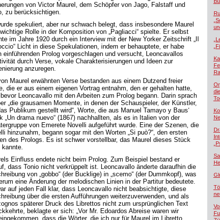
Bü
nerungen von Victor Maurel, dem Schöpfer von Jago, Falstaff und
o, zu berücksichtigen.
Ru
„S
urde spekuliert, aber nur schwach belegt, dass insbesondere Maurel
un
wichtige Rolle in der Komposition von „Pagliacci“ spielte. Er selbst
te im Jahre 1920 durch ein Interview mit der New Yorker Zeitschrift „Il
„L
occio“ Licht in diese Spekulationen, indem er behauptete, er habe
„F
n einführenden Prolog vorgeschlagen und versucht, Leoncavallos
Ka
tivität durch Verse, vokale Charakterisierungen und Ideen zur
Fe
enierung anzuregen.
Ra
von Maurel erwähnten Verse bestanden aus einem Dutzend freier
Or
e, die er aus einem eigenen Vortrag entnahm, den er gehalten hatte,
di
 bevor Leoncavallo mit den Arbeiten zum Prolog begann. Darin sprach
To
ber „die grausamen Momente, in denen der Schauspieler, der Künstler,
das Publikum gestellt wird“, Worte, die aus Manuel Tamayo y Baus‘
Ko
k „Un drama nuevo“ (1867) nachhallten, als es in Italien von der
Ne
tergruppe von Emerete Novelli aufgeführt wurde. Eine der Szenen, die
Dr
lli hinzunahm, begann sogar mit den Worten „Si può?“, den ersten
In
en des Prologs. Es ist schwer vorstellbar, das Maurel dieses Stück
„P
t kannte.
Sa
els Einfluss endete nicht beim Prolog. Zum Beispiel bestand er
He
f, dass Tonio nicht verkrüppelt ist. Leoncavallo änderte daraufhin die
hreibung von „gobbo“ (der Bucklige) in „scemo“ (der Dummkopf), was
Gl
erum eine Änderung der melodischen Linien in der Partitur bedeutete.
Tö
ar auf jeden Fall klar, dass Leoncavallo nicht beabsichtigte, diese
ne
hreibung über die ersten Aufführungen weiterzuverwenden, und als
ognos späterer Druck des Librettos nicht zum ursprünglichen Text
Vo
ckkehrte, beklagte er sich: „Vor Mr. Edoardos Abreise waren wir
Fu
eingekommen, dass die Wörter, die ich nur für Maurel im Libretto