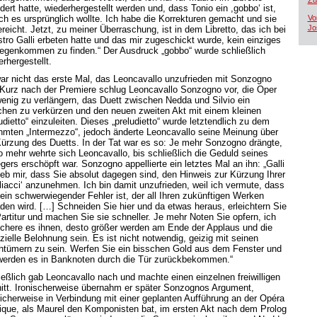
Zü
dert hatte, wiederhergestellt werden und, dass Tonio ein ,gobbo‘ ist,
ich es ursprünglich wollte. Ich habe die Korrekturen gemacht und sie
Vo
Jo
reicht. Jetzt, zu meiner Überraschung, ist in dem Libretto, das ich bei
tro Galli erbeten hatte und das mir zugeschickt wurde, kein einziges
egenkommen zu finden.“ Der Ausdruck „gobbo“ wurde schließlich
rhergestellt.
ar nicht das erste Mal, das Leoncavallo unzufrieden mit Sonzogno
 Kurz nach der Premiere schlug Leoncavallo Sonzogno vor, die Oper
wenig zu verlängern, das Duett zwischen Nedda und Silvio ein
chen zu verkürzen und den neuen zweiten Akt mit einem kleinen
udietto“ einzuleiten. Dieses „preludietto“ wurde letztendlich zu dem
hmten „Intermezzo“, jedoch änderte Leoncavallo seine Meinung über
Kürzung des Duetts. In der Tat war es so: Je mehr Sonzogno drängte,
o mehr wehrte sich Leoncavallo, bis schließlich die Geduld seines
gers erschöpft war. Sonzogno appellierte ein letztes Mal an ihn: „Galli
ieb mir, dass Sie absolut dagegen sind, den Hinweis zur Kürzung Ihrer
liacci‘ anzunehmen. Ich bin damit unzufrieden, weil ich vermute, dass
 ein schwerwiegender Fehler ist, der all Ihren zukünftigen Werken
den wird. […] Schneiden Sie hier und da etwas heraus, erleichtern Sie
Partitur und machen Sie sie schneller. Je mehr Noten Sie opfern, ich
ichere es ihnen, desto größer werden am Ende der Applaus und die
zielle Belohnung sein. Es ist nicht notwendig, geizig mit seinen
htümern zu sein. Werfen Sie ein bisschen Gold aus dem Fenster und
werden es in Banknoten durch die Tür zurückbekommen.“
ießlich gab Leoncavallo nach und machte einen einzelnen freiwilligen
itt. Ironischerweise übernahm er später Sonzognos Argument,
icherweise in Verbindung mit einer geplanten Aufführung an der Opéra
que, als Maurel den Komponisten bat, im ersten Akt nach dem Prolog