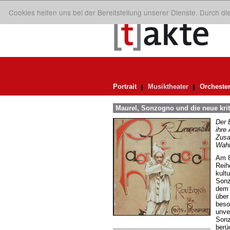
Cookies helfen uns bei der Bereitstellung unserer Dienste. Durch d
Portrait
Musiktheater
Orcheste
Maurel, Sonzogno und die neue kri
Der 
ihre
Zusa
Wahl
Am 8
Reih
kult
Sonz
dem 
über
beso
unve
Sonz
berü