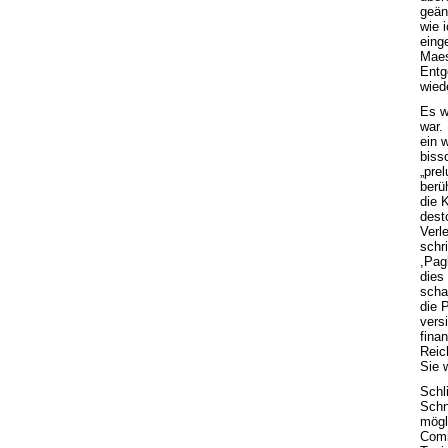
geän
wie 
einge
Maes
Entg
wiede
Es w
war.
ein 
biss
„prel
berü
die 
dest
Verle
schr
,Pag
dies
scha
die 
vers
finan
Reic
Sie 
Schl
Schn
mögl
Comi