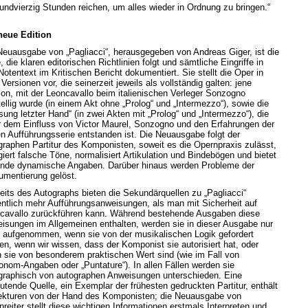
undvierzig Stunden reichen, um alles wieder in Ordnung zu bringen.“
neue Edition
Neuausgabe von „Pagliacci“, herausgegeben von Andreas Giger, ist die
, die klaren editorischen Richtlinien folgt und sämtliche Eingriffe in
Notentext im Kritischen Bericht dokumentiert. Sie stellt die Oper in
Versionen vor, die seinerzeit jeweils als vollständig galten: jene
ion, mit der Leoncavallo beim italienischen Verleger Sonzogno
tellig wurde (in einem Akt ohne „Prolog“ und „Intermezzo“), sowie die
sung letzter Hand“ (in zwei Akten mit „Prolog“ und „Intermezzo“), die
r dem Einfluss von Victor Maurel, Sonzogno und den Erfahrungen der
en Aufführungsserie entstanden ist. Die Neuausgabe folgt der
graphen Partitur des Komponisten, soweit es die Opernpraxis zulässt,
giert falsche Töne, normalisiert Artikulation und Bindebögen und bietet
ende dynamische Angaben. Darüber hinaus werden Probleme der
rumentierung gelöst.
eits des Autographs bieten die Sekundärquellen zu „Pagliacci“
ntlich mehr Aufführungsanweisungen, als man mit Sicherheit auf
cavallo zurückführen kann. Während bestehende Ausgaben diese
isungen im Allgemeinen enthalten, werden sie in dieser Ausgabe nur
 aufgenommen, wenn sie von der musikalischen Logik gefordert
en, wenn wir wissen, dass der Komponist sie autorisiert hat, oder
 sie von besonderem praktischen Wert sind (wie im Fall von
onom-Angaben oder „Puntature“). In allen Fällen werden sie
graphisch von autographen Anweisungen unterschieden. Eine
utende Quelle, ein Exemplar der frühesten gedruckten Partitur, enthält
ekturen von der Hand des Komponisten; die Neuausgabe von
reiter stellt diese wichtigen Informationen erstmals Interpreten und