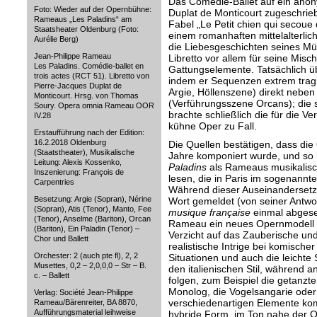
Das Comédie-Ballet auf ein anon
Foto: Wieder auf der Opernbühne:
Duplat de Monticourt zugeschrieb
Rameaus „Les Paladins“ am
Fabel „Le Petit chien qui secoue d
Staatsheater Oldenburg (Foto:
einem romanhaften mittelalterlic
Aurélie Berg)
die Liebesgeschichten seines Mün
Jean-Philippe Rameau
Libretto vor allem für seine Mis
Les Paladins. Comédie-ballet en
Gattungselemente. Tatsächlich übe
trois actes (RCT 51). Libretto von
indem er Sequenzen extrem trag
Pierre-Jacques Duplat de
Argie, Höllenszene) direkt neben 
Monticourt. Hrsg. von Thomas
(Verführungsszene Orcans); die 
Soury. Opera omnia Rameau OOR
brachte schließlich die für die V
IV.28
kühne Oper zu Fall.
Erstaufführung nach der Edition:
16.2.2018 Oldenburg
Die Quellen bestätigen, dass die
(Staatstheater), Musikalische
Jahre komponiert wurde, und so i
Leitung: Alexis Kossenko,
Paladins
als Rameaus musikalisch
Inszenierung: François de
lesen, die in Paris im sogenannte
Carpentries
Während dieser Auseinandersetz
Besetzung: Argie (Sopran), Nérine
Wort gemeldet (von seiner Antw
(Sopran), Atis (Tenor), Manto, Fee
musique française
einmal abges
(Tenor), Anselme (Bariton), Orcan
Rameau ein neues Opernmodell v
(Bariton), Ein Paladin (Tenor) –
Verzicht auf das Zauberische un
Chor und Ballett
realistische Intrige bei komisch
Orchester: 2 (auch pte fl), 2, 2
Situationen und auch die leichte 
Musettes, 0,2 – 2,0,0,0 – Str – B.
den italienischen Stil, während a
c. – Ballett
folgen, zum Beispiel die getanzte
Monolog, die Vogelsangarie oder 
Verlag: Société Jean-Philippe
verschiedenartigen Elemente k
Rameau/Bärenreiter, BA 8870,
Aufführungsmaterial leihweise
hybride Form, im Ton nahe der 