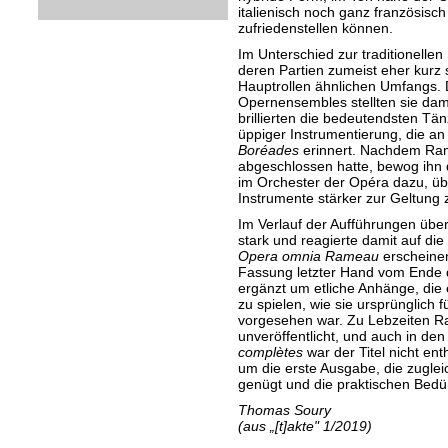
italienisch noch ganz französisch
zufriedenstellen können.
Im Unterschied zur traditionellen 
deren Partien zumeist eher kurz 
Hauptrollen ähnlichen Umfangs. 
Opernensembles stellten sie dam
brillierten die bedeutendsten Tänz
üppiger Instrumentierung, die an
Boréades
erinnert. Nachdem Ram
abgeschlossen hatte, bewog ihn 
im Orchester der Opéra dazu, üb
Instrumente stärker zur Geltung 
Im Verlauf der Aufführungen üb
stark und reagierte damit auf die ö
Opera omnia Rameau
erscheinen
Fassung letzter Hand vom Ende 
ergänzt um etliche Anhänge, die 
zu spielen, wie sie ursprünglich f
vorgesehen war. Zu Lebzeiten 
unveröffentlicht, und auch in d
complètes
war der Titel nicht ent
um die erste Ausgabe, die zugleic
genügt und die praktischen Bedürf
Thomas Soury
(aus „[t]akte" 1/2019)