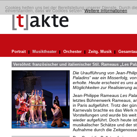
Cookies helfen uns bei der Bereitstellung unserer Dienste. Durch di
einverstanden, dass wir Cookies setzen.
Weitere Informationen
Portrait
Musiktheater
Orchester
Zeitg. Musik
Gesamtau
Versöhnt: französischer und italienischer Stil. Rameaus „Les Pal
Die Uraufführung von Jean-Phil
Paladins“ war ein Misserfolg, vo
erholte. Heute erscheint es uns a
Möglichkeiten zur Realisierung a
Jean-Philippe Rameaus
Les Pala
letztes Bühnenwerk Rameaus, an
in Paris aufgeführt. Trotz der g
Karnevals brachte es das Werk n
Vorstellungen und wurde bis weit 
wieder aufgeführt. Doch heute ist
musikalischer Schätze und der st
Aufnahme durch die Zeitgenossen