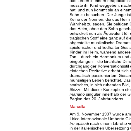
das Leben in einem neapolitanisc
musste ihr Kind weggeben, nach
hat, und nun kommt sie an einem
Sohn zu besuchen. Der Junge ist
Keine der Nonnen, die das Heim l
Wahrheit zu sagen. Sie belügen C
das Heim, ohne den Sohn geseh
entwickelt nun als Äquivalent für
tragischen Stoff eine ganz auf di
abgestellte musikalische Dramaturg
spielerischer und liedhafter Ges
Kinder im Heim, während anderers
Ton – durch ein Harmonium und 
eingefangen – die kirchliche Dim
durchgängiger Konversationsstil
einfachen Rezitative erhebt sich
dramatisch-passioniertem Gesan
mühseligen Leben berichtet. Das 
statisches, in sich ruhendes Bild, 
Skizze. Mit dieser Konzeption s
mariano
singulär innerhalb der G
Beginn des 20. Jahrhunderts.
Marcella
Am 9. November 1907 wurde am 
Lirico Internazionale Umberto G
tre episodi
nach einem Libretto 
in der italienischen Übersetzung