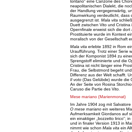
lontano“ eine Canzone des Chor
neapolitanischen Dialekt, die no
der Handlung vergegenwärtig, un
Raumwirkung verdeutlicht, dass d
ausgegrenzt ist.
Mala vita
schlie
Duett zwischen Vito und Cristina
Opernfinale erweist sich die dort 
Prostituierte wurde im Kontext ei
moralisch von der Gesellschaft
Mala vita
erlebte 1892 in Rom ein
Uraufführung. Trotz einer Serie 
sich der Komponist 1894 zu eine
Sprengstoff eliminierte und die 
Cristina ist nicht länger eine Pro
Frau, die Selbstmord begeht und 
Differenz aus der Welt schafft. U
Il voto
(Das Gelübde) wurde die O
An der Seite von Rosina Storchio 
Caruso die Partie des Vito.
Mese mariano (Marienmonat)
Im Jahre 1904 zog mit Salvatore
O mese mariano
ein weiteres Mal
Aufmerksamkeit Giordanos auf si
ein einaktiger „bozzetto lirico“; 
und in finaler Version 1913 in Ma
nimmt wie schon
Mala vita
ein Al