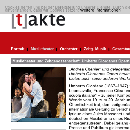
Cookies helfen uns bei der Bereitstellung unserer Dienste. Durch di
einverstanden, dass wir Cookies setzen.
Weitere Informationen
Portrait
Musiktheater
Orchester
Zeitg. Musik
Gesamtau
Musiktheater und Zeitgenossenschaft. Umberto Giordanos Opern
„Andrea Chénier“ und gelegentlic
Umberto Giordanos Opern heute
bieten auch seine anderen Werk
Umberto Giordano (1867–1947) z
Leoncavallo, Francesco Cilea un
scuola italiana“ – zu jener Kompo
Wende vom 19. zum 20. Jahrhund
Öffentlichkeit trat, dem zeitgenö
internationale Geltung zu versc
lyrique eines Jules Massenet u
deutschen Musikdrama eines Ric
entgegenzutreten. Dabei gelang 
Presse und Publikum gleicherm