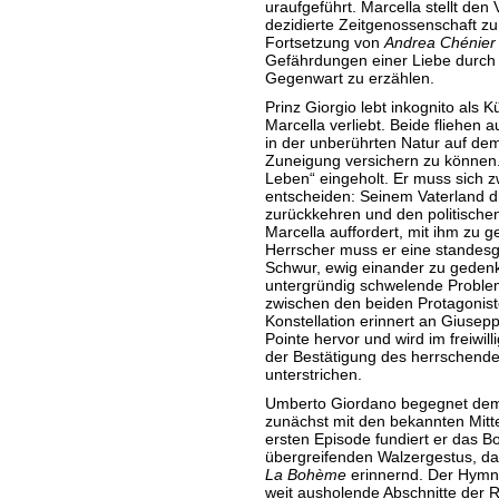
uraufgeführt. Marcella stellt den
dezidierte Zeitgenossenschaft z
Fortsetzung von
Andrea Chénier
Gefährdungen einer Liebe durch di
Gegenwart zu erzählen.
Prinz Giorgio lebt inkognito als Kü
Marcella verliebt. Beide fliehen
in der unberührten Natur auf de
Zuneigung versichern zu können.
Leben“ eingeholt. Er muss sich z
entscheiden: Seinem Vaterland dro
zurückkehren und den politischen
Marcella auffordert, mit ihm zu ge
Herrscher muss er eine standes
Schwur, ewig einander zu gedenke
untergründig schwelende Problema
zwischen den beiden Protagonist
Konstellation erinnert an Giusep
Pointe hervor und wird im freiwil
der Bestätigung des herrschend
unterstrichen.
Umberto Giordano begegnet dem 
zunächst mit den bekannten Mitt
ersten Episode fundiert er das 
übergreifenden Walzergestus, da
La Bohème
erinnernd. Der Hymne
weit ausholende Abschnitte der R