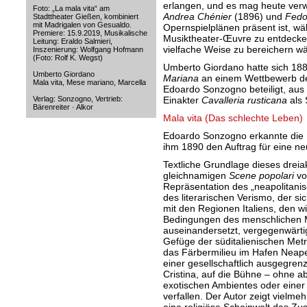
erlangen, und es mag heute verw
Foto: „La mala vita“ am
Andrea Chénier
(1896) und
Fedo
Stadttheater Gießen, kombiniert
mit Madrigalen von Gesualdo.
Opernspielplänen präsent ist, wä
Premiere: 15.9.2019, Musikalische
Musiktheater-Œuvre zu entdecken 
Leitung: Eraldo Salmieri,
vielfache Weise zu bereichern wä
Inszenierung: Wolfgang Hofmann
(Foto: Rolf K. Wegst
)
Umberto Giordano hatte sich 188
Umberto Giordano
Mariana
an einem Wettbewerb de
Mala vita, Mese mariano, Marcella
Edoardo Sonzogno beteiligt, aus
Verlag: Sonzogno, Vertrieb:
Einakter
Cavalleria rusticana
als 
Bärenreiter · Alkor
Mala vita (Das schlechte Leben)
Edoardo Sonzogno erkannte die 
ihm 1890 den Auftrag für eine n
Textliche Grundlage dieses drei
gleichnamigen
Scene popolari
vo
Repräsentation des „neapolitani
des literarischen Verismo, der s
mit den Regionen Italiens, den wi
Bedingungen des menschlichen Mi
auseinandersetzt, vergegenwärtig
Gefüge der süditalienischen Met
das Färbermilieu im Hafen Neape
einer gesellschaftlich ausgegrenz
Cristina, auf die Bühne – ohne ab
exotischen Ambientes oder einer
verfallen. Der Autor zeigt vielme