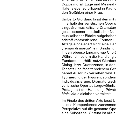
eine religiöse Scheinwelt das 
Doppelmoral, Lüge und Meineid
Hafens ebenso billigend in Kauf
den Gefühlen einer Frau.
Umberto Giordano fasst den mit 
innerhalb der veristischen Oper 
singuläre musikalische Dramaturgi
geschlossener musikalischer Num
musikalischer Blöcke aufgehoben, 
schroff kontrastierend, Formen 
Alltags eingelagert sind: eine C
„Tempo di marcia“, ein Brindisi u
finden ebenso Eingang wie Chorä
Während insofern die Handlung ei
Fundament erhält, nutzt Giordano
Dialog- bzw. Duettszenen, in de
Tonsatz und facettenreichem Ge
beredt Ausdruck verliehen wird. G
Typisierung der Figuren, sondern
Individualisierung. Dramaturgisch
veristische Oper außergewöhnlic
Protagonist der Handlung. Privats
Mala vita
dialektisch vermittelt.
Im Finale des dritten Akts fasst 
seines Komponierens zusammen,
Perspektive auf die gesamte Oper
eine Soloszene. Cristina ist allei