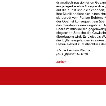
dramatisch-passionierten Gesang
eingelagert – etwa Giorgios Arie „
auf die Kunst und die Schönheit, 
ihre Musik bedient sich eines ch
sie beredt vom Pariser Bohème-A
der Oper ist konsequent ein über
das Giordano einen singulären To
Paars ist musikalisch gegenwärtig
elegischen Sprache die Gewisshei
überdauern wird. Es bleibt als W
die Idylle, eingefangen in einem
D-Dur-Akkord zum Abschluss der
Hans-Joachim Wagner
(aus „[t]akte“ 1/2019)
zurück