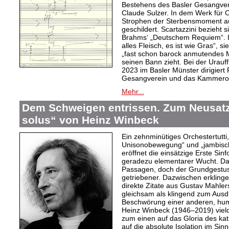
Bestehens des Basler Gesangvere
Claude Sulzer. In dem Werk für C
Strophen der Sterbensmoment au
geschildert. Scartazzini bezieht 
Brahms‘ „Deutschem Requiem“. I
alles Fleisch, es ist wie Gras“, 
„fast schon barock anmutendes Me
seinen Bann zieht. Bei der Urau
2023 im Basler Münster dirigiert
Gesangverein und das Kammeror
Mehr...
Dem Schweigen entrissen. Zum Neusatz 
solus“ von Heinz Winbeck
Ein zehnminütiges Orchestertutti
Unisonobewegung“ und „jambisch
eröffnet die einsätzige Erste Sin
geradezu elementarer Wucht. Da
Passagen, doch der Grundgestus d
getriebener. Dazwischen erkling
direkte Zitate aus Gustav Mahler
gleichsam als klingend zum Aus
Beschwörung einer anderen, hum
Heinz Winbeck (1946–2019) vielde
zum einen auf das Gloria des ka
auf die absolute Isolation im Sinn