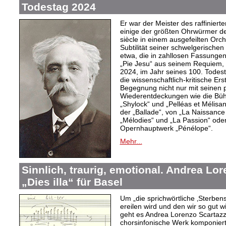
Todestag 2024
Er war der Meister des raffiniert
einige der größten Ohrwürmer de
siècle in einem ausgefeilten Orch
Subtilität seiner schwelgerisch
etwa, die in zahllosen Fassungen
„Pie Jesu“ aus seinem Requiem,
2024, im Jahr seines 100. Todes
die wissenschaftlich-kritische Er
Begegnung nicht nur mit seinen
Wiederentdeckungen wie die Büh
„Shylock“ und „Pelléas et Mélisa
der „Ballade“, von „La Naissance
„Mélodies“ und „La Passion“ ode
Opernhauptwerk „Pénélope“.
Mehr...
Sinnlich, traurig, emotional. Andrea Lo
„Dies illa“ für Basel
Um „die sprichwörtliche ‚Sterben
ereilen wird und den wir so gut w
geht es Andrea Lorenzo Scartazzin
chorsinfonische Werk komponiert