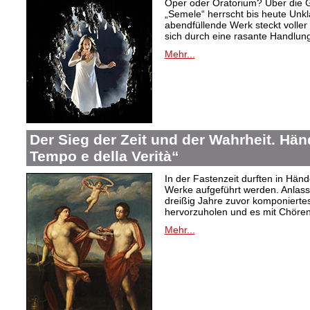
Oper oder Oratorium? Über die 
„Semele“ herrscht bis heute Unkla
abendfüllende Werk steckt voller 
sich durch eine rasante Handlung
Mehr...
Der Sieg der Zeit und der Wahrheit. Hände
Tempo e della Verità“
In der Fastenzeit durften in Hän
Werke aufgeführt werden. Anlass
dreißig Jahre zuvor komponiertes
hervorzuholen und es mit Chören
Mehr...