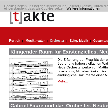
Cookies helfen uns bei der Bereitstellung unserer Dienste. Durch di
einverstanden, dass wir Cookies setzen.
Weitere Informationen
Portrait
Musiktheater
Orchester
Zeitg. Musik
Gesamtau
Klingender Raum für Existenzielles. N
Die Erfahrung der Fragilität der 
Bedrohung haben vielfachen Wide
Neue Orchesterwerke von Matthi
Scartazzini, Miroslav Srnka, Beat
eindringliche Dokumente einer A
Mehr...
Gabriel Fauré und das Orchester. Neub