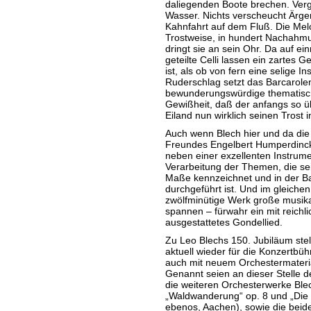
daliegenden Boote brechen. Verg
Wasser. Nichts verscheucht Ärger 
Kahnfahrt auf dem Fluß. Die Melo
Trostweise, in hundert Nachah
dringt sie an sein Ohr. Da auf ei
geteilte Celli lassen ein zartes 
ist, als ob von fern eine selige I
Ruderschlag setzt das Barcarole
bewunderungswürdige thematisch
Gewißheit, daß der anfangs so 
Eiland nun wirklich seinen Trost 
Auch wenn Blech hier und da die
Freundes Engelbert Humperdinck 
neben einer exzellenten Instrume
Verarbeitung der Themen, die se
Maße kennzeichnet und in der B
durchgeführt ist. Und im gleich
zwölfminütige Werk große musik
spannen – fürwahr ein mit reichl
ausgestattetes Gondellied.
Zu Leo Blechs 150. Jubiläum stell
aktuell wieder für die Konzertbüh
auch mit neuem Orchestermaterial
Genannt seien an dieser Stelle de
die weiteren Orchesterwerke Ble
„Waldwanderung“ op. 8 und „Die N
ebenos, Aachen), sowie die beid