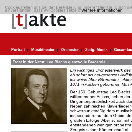
Cookies helfen uns bei der Bereitstellung unserer Dienste. Durch di
einverstanden, dass wir Cookies setzen.
Weitere Informationen
Portrait
Musiktheater
Orchester
Zeitg. Musik
Gesamtau
Trost in der Natur. Leo Blechs glanzvolle Barcarole
Ein wichtiges Orchesterwerk des 
ab sofort als neugesetztes Auffü
leihweise über Bärenreiter · Alko
1871 in Aachen geborenen Musi
Der 150. Geburtstag Leo Blechs a
willkommener Anlass, neben der
Dirigentenpersönlichkeit auch d
Neben zahlreichen Klavierliedern
schwerpunktmäßig dem musikalis
insbesondere auf dem Gebiet de
größten Erfolge. Aber schon mit
entstandenen wenigen orchestral
Zeugnis seiner Könnerschaft ab.