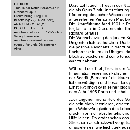
Leo Blech
Dazu zählt auch „Trost in der Nat
Trost in der Natur. Barcarole für
die als Opus 7 mit Unterstützung
Orchester op. 7
Förderung deutscher Wissenschaf
Uraufführung: Prag 1901
angesehenen Verlag von Max Broc
Besetzung: 2 (2. auch Picc),1,
Die Uraufführung fand 1901 in Pr
Altob,1,Bklar,2 - 4,3,2,0 -
folgten, u. a. in Dresden unter E
Pk,Schlg - Hfe - Str
Aufführungsdauer: ca. 12 Minuten
Richard Strauss.
Verlag: Bärenreiter,
Die Wertschätzung des jungen K
Aufführungsmaterial: edition
Dirigenten ließ aufhorchen. Die 
ebenso, Vertrieb: Bärenreiter ·
die positive Resonanz in der zu
Alkor
Fachpresse taten ein Übriges, d
Blech zu wecken und seine tonsc
wahrzunehmen.
Während der Titel „Trost in der N
Imagination eines musikalischen
der Begriff „Barcarole“ ein klare
liebenswürdigen und besonders p
Ernst Rychnovsky in seiner biogr
dem Jahr 1905 Form und Inhalt d
„Der angenommene Held des Ganze
die sein Motiv intonieren, errate
jene Widerwärtigkeiten des Lebens
drückt, von sich abschütteln, un
Hilfe leihen. Da ertönt schon da
Streichern ausdrucksvoll vorgetr
umspielen es, wie leicht gekräuse