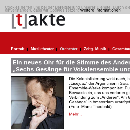
Cookies helfen uns bei der Bereitstellung unserer Dienste. Durch di
einverstanden, dass wir Cookies setzen.
Weitere Informationen
Portrait
Musiktheater
Orchester
Zeitg. Musik
Gesamtau
Ein neues Ohr für die Stimme des Ander
„Sechs Gesänge für Vokalensemble und
Die Kolonialisierung wirkt nach,
„Eisejuaz“ der Argentinierin Sara
Ensemble-Werke komponiert. Fur
Bewusstsein, das uns verloren g
Verbindung zum „Anderen“. Am 6
Gesänge“ in Amsterdam uraufgef
(Foto: Manu Theobald)
Mehr...