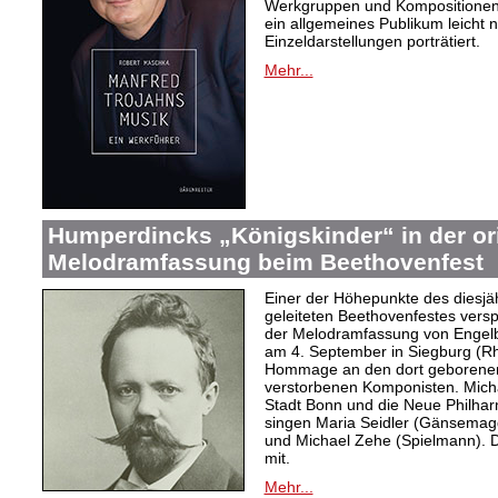
Werkgruppen und Kompositionen w
ein allgemeines Publikum leicht 
Einzeldarstellungen porträtiert.
Mehr...
Humperdincks „Königskinder“ in der or
Melodramfassung beim Beethovenfest
Einer der Höhepunkte des diesjä
geleiteten Beethovenfestes versp
der Melodramfassung von Engelb
am 4. September in Siegburg (Rh
Hommage an den dort geborenen, 
verstorbenen Komponisten. Michae
Stadt Bonn und die Neue Philhar
singen Maria Seidler (Gänsemag
und Michael Zehe (Spielmann). 
mit.
Mehr...