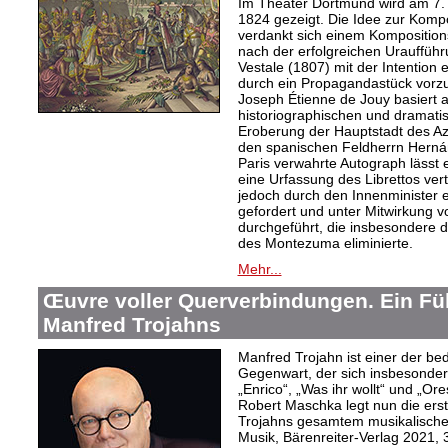
Im Theater Dortmund wird am 7. A
1824 gezeigt. Die Idee zur Komp
verdankt sich einem Kompositions
nach der erfolgreichen Urauffüh
Vestale (1807) mit der Intention 
durch ein Propagandastück vorzub
Joseph Étienne de Jouy basiert 
historiographischen und dramati
Eroberung der Hauptstadt des Az
den spanischen Feldherrn Herná
Paris verwahrte Autograph lässt 
eine Urfassung des Librettos ve
jedoch durch den Innenminister 
gefordert und unter Mitwirkung
durchgeführt, die insbesondere d
des Montezuma eliminierte.
Mehr...
Œuvre voller Querverbindungen. Ein Fü
Manfred Trojahns
Manfred Trojahn ist einer der b
Gegenwart, der sich insbesonde
„Enrico“, „Was ihr wollt“ und „O
Robert Maschka legt nun die ers
Trojahns gesamtem musikalische
Musik, Bärenreiter-Verlag 2021, 