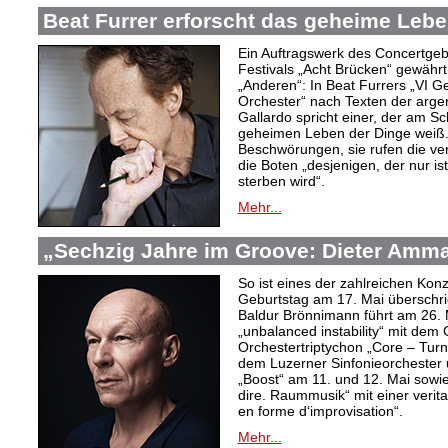
Beat Furrer erforscht das geheime Lebe
Ein Auftragswerk des Concertge
Festivals „Acht Brücken“ gewährt 
„Anderen“: In Beat Furrers „VI 
Orchester“ nach Texten der argent
Gallardo spricht einer, der am S
geheimen Leben der Dinge weiß.
Beschwörungen, sie rufen die ver
die Boten „desjenigen, der nur is
sterben wird“.
Mehr...
„Sechzig Jahre im Groove: Dieter Amm
So ist eines der zahlreichen Ko
Geburtstag am 17. Mai überschrie
Baldur Brönnimann führt am 26. 
„unbalanced instability“ mit de
Orchestertriptychon „Core – Turn
dem Luzerner Sinfonieorchester 
„Boost“ am 11. und 12. Mai sowie
dire. Raummusik“ mit einer veri
en forme d‘improvisation“.
Mehr...