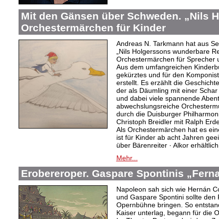
Mit den Gänsen über Schweden. „Nils H
Orchestermärchen für Kinder
Andreas N. Tarkmann hat aus S
„Nils Holgerssons wunderbare R
Orchestermärchen für Sprecher 
Aus dem umfangreichen Kinderbu
gekürztes und für den Komponis
erstellt. Es erzählt die Geschich
der als Däumling mit einer Scha
und dabei viele spannende Abente
abwechslungsreiche Orchesterm
durch die Duisburger Philharmoni
Christoph Breidler mit Ralph Erde
Als Orchestermärchen hat es ein
ist für Kinder ab acht Jahren gee
über Bärenreiter · Alkor erhältlich
Mehr...
Erobereroper. Gaspare Spontinis „Fern
Napoleon sah sich wie Hernán Co
und Gaspare Spontini sollte den
Opernbühne bringen. So entstand
Kaiser unterlag, begann für die 