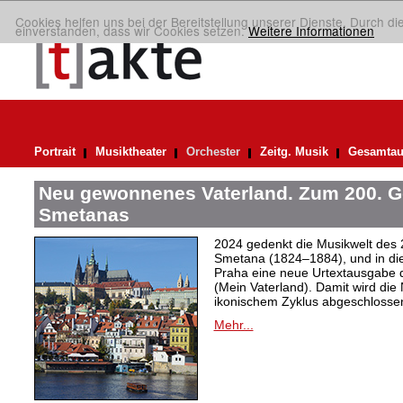
Cookies helfen uns bei der Bereitstellung unserer Dienste. Durch di
einverstanden, dass wir Cookies setzen.
Weitere Informationen
Portrait
Musiktheater
Orchester
Zeitg. Musik
Gesamtau
Neu gewonnenes Vaterland. Zum 200. G
Smetanas
2024 gedenkt die Musikwelt des 
Smetana (1824–1884), und in dies
Praha eine neue Urtextausgabe d
(Mein Vaterland). Damit wird d
ikonischem Zyklus abgeschlosse
Mehr...