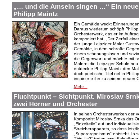
„… und die Amseln singen …“ Ein neue
Philipp Maintz
Ein Gemälde weckt Erinnerungen 
Daraus wiederum schöpft Philipp 
Orchesterwerk, das er im Auftra
komponiert hat. „Der Zerfall einer
der junge Leipziger Maler Gusta
Gemälde, in dem schroffe Gegens
einem schonungslosen und sozialk
die Gegenwart und möchte mit sei
Malerei die Leipziger Schule neu 
entdeckte Philipp Maintz den Mal
doch poetische Titel rief in Phil
inspirierte ihn zu seinem neuen 
Mehr...
Fluchtpunkt – Sichtpunkt. Miroslav Srnk
zwei Hörner und Orchester
In seinen Orchesterwerken der v
Komponist Miroslav Srnka das Or
„Einzelteile“ auf und individualis
Streicherapparats, so dass letztli
„Superorganismus“ entsteht. In s
This Us?“ treten zwei Solohörner