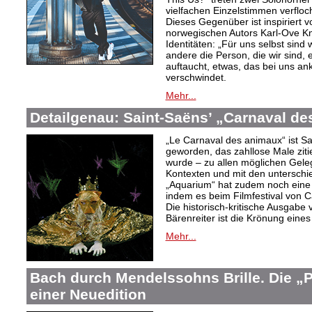
vielfachen Einzelstimmen verflo
Dieses Gegenüber ist inspiriert 
norwegischen Autors Karl-Ove Kn
Identitäten: „Für uns selbst sind 
andere die Person, die wir sind, 
auftaucht, etwas, das bei uns a
verschwindet.
Mehr...
Detailgenau: Saint-Saëns’ „Carnaval d
„Le Carnaval des animaux“ ist S
geworden, das zahllose Male zitier
wurde – zu allen möglichen Gele
Kontexten und mit den unterschi
„Aquarium“ hat zudem noch eine 
indem es beim Filmfestival von C
Die historisch-kritische Ausgabe 
Bärenreiter ist die Krönung eine
Mehr...
Bach durch Mendelssohns Brille. Die „
einer Neuedition