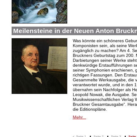
Meilensteine in der Neuen Anton Bruc
Was könnte ein schöneres Gebur
Komponisten sein, als seine Wer
zugänglich zu machen? Am 4. Se
Bruckners Geburtstag zum 200. Ma
Darbietungen seiner Werke steht
denkwürdige Erstaufführungen s
seiner Symphonien erschienen, 
richtigen Fassungen. Den Erstau
Gesammelte Werkausgabe, die vo
verantwortet wurde, und in den 
übernahm sein Nachfolger als H
Leopold Nowak, die Ausgabe. Sei
Musikwissenschaftlichen Verlag
Bruckner Gesamtausgabe“. Herau
die Editionspläne.
Mehr...
<
Seite 1
Seite 2
Seite 3
Seite