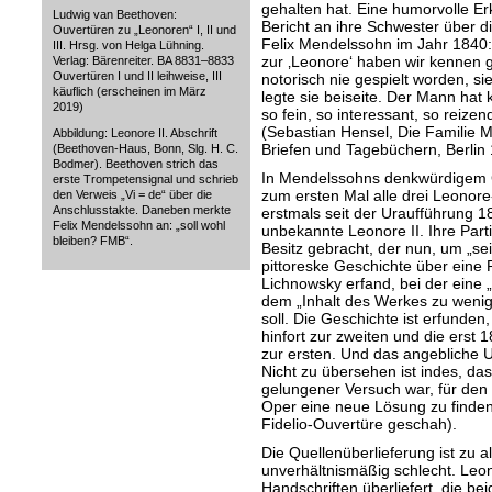
gehalten hat. Eine humorvolle E
Ludwig van Beethoven:
Bericht an ihre Schwester über d
Ouvertüren zu „Leonoren“ I, II und
Felix Mendelssohn im Jahr 1840:
III. Hrsg. von Helga Lühning.
zur ‚Leonore‘ haben wir kennen ge
Verlag: Bärenreiter. BA 8831–8833
Ouvertüren I und II leihweise, III
notorisch nie gespielt worden, si
käuflich (erscheinen im März
legte sie beiseite. Der Mann hat
2019)
so fein, so interessant, so reize
(Sebastian Hensel, Die Familie
Abbildung: Leonore II. Abschrift
Briefen und Tagebüchern, Berlin 1
(Beethoven-Haus, Bonn, Slg. H. C.
Bodmer). Beethoven strich das
In Mendelssohns denkwürdigem
erste Trompetensignal und schrieb
zum ersten Mal alle drei Leonor
den Verweis „Vi = de“ über die
Anschlusstakte. Daneben merkte
erstmals seit der Uraufführung 18
Felix Mendelssohn an: „soll wohl
unbekannte Leonore II. Ihre Parti
bleiben? FMB“.
Besitz gebracht, der nun, um „se
pittoreske Geschichte über eine
Lichnowsky erfand, bei der eine 
dem „Inhalt des Werkes zu weni
soll. Die Geschichte ist erfunde
hinfort zur zweiten und die erst 1
zur ersten. Und das angebliche Ur
Nicht zu übersehen ist indes, da
gelungener Versuch war, für de
Oper eine neue Lösung zu finden 
Fidelio-Ouvertüre geschah).
Die Quellenüberlieferung ist zu 
unverhältnismäßig schlecht. Leono
Handschriften überliefert, die bei