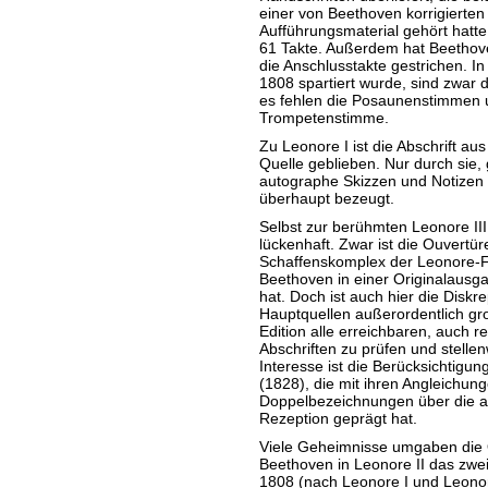
einer von Beethoven korrigierten
Aufführungsmaterial gehört hatte,
61 Takte. Außerdem hat Beethov
die Anschlusstakte gestrichen. In
1808 spartiert wurde, sind zwar d
es fehlen die Posaunenstimmen 
Trompetenstimme.
Zu Leonore I ist die Abschrift aus
Quelle geblieben. Nur durch sie,
autographe Skizzen und Notizen i
überhaupt bezeugt.
Selbst zur berühmten Leonore III 
lückenhaft. Zwar ist die Ouvert
Schaffenskomplex der Leonore-Fid
Beethoven in einer Originalausg
hat. Doch ist auch hier die Disk
Hauptquellen außerordentlich gro
Edition alle erreichbaren, auch r
Abschriften zu prüfen und stell
Interesse ist die Berücksichtigun
(1828), die mit ihren Angleichu
Doppelbezeichnungen über die a
Rezeption geprägt hat.
Viele Geheimnisse umgaben die 
Beethoven in Leonore II das zwe
1808 (nach Leonore I und Leonore