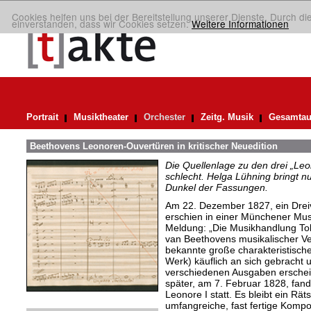
Cookies helfen uns bei der Bereitstellung unserer Dienste. Durch di
einverstanden, dass wir Cookies setzen.
Weitere Informationen
Portrait
Musiktheater
Orchester
Zeitg. Musik
Gesamtau
Beethovens Leonoren-Ouvertüren in kritischer Neuedition
Die Quellenlage zu den drei „Le
schlecht. Helga Lühning bringt nu
Dunkel der Fassungen.
Am 22. Dezember 1827, ein Dreiv
erschien in einer Münchener Musik
Meldung: „Die Musikhandlung Tob
van Beethovens musikalischer Ve
bekannte große charakteristische
Werk) käuflich an sich gebracht 
verschiedenen Ausgaben erschei
später, am 7. Februar 1828, fand
Leonore I statt. Es bleibt ein Rä
umfangreiche, fast fertige Kompos