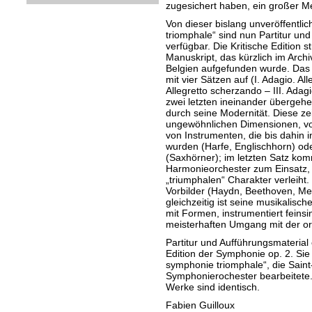
zugesichert haben, ein großer Me
Von dieser bislang unveröffentl
triomphale“ sind nun Partitur und
verfügbar. Die Kritische Edition st
Manuskript, das kürzlich im Arch
Belgien aufgefunden wurde. Das 
mit vier Sätzen auf (I. Adagio. Al
Allegretto scherzando – III. Adag
zwei letzten ineinander übergehe
durch seine Modernität. Diese zeig
ungewöhnlichen Dimensionen, vo
von Instrumenten, die bis dahin 
wurden (Harfe, Englischhorn) o
(Saxhörner); im letzten Satz kom
Harmonieorchester zum Einsatz,
„triumphalen“ Charakter verleiht
Vorbilder (Haydn, Beethoven, Me
gleichzeitig ist seine musikalische
mit Formen, instrumentiert feinsin
meisterhaften Umgang mit der o
Partitur und Aufführungsmaterial
Edition der Symphonie op. 2. Sie
symphonie triomphale“, die Saint
Symphonierochester bearbeitete. 
Werke sind identisch.
Fabien Guilloux