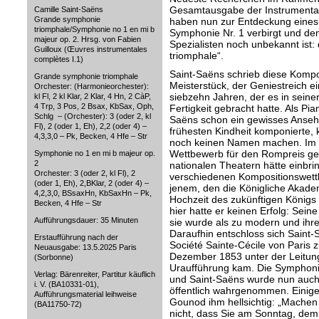
Gesamtausgabe der Instrumentalw
Camille Saint-Saëns
Grande symphonie
haben nun zur Entdeckung eines W
triomphale/Symphonie no 1 en mi b
Symphonie Nr. 1 verbirgt und de
majeur op. 2. Hrsg. von Fabien
Spezialisten noch unbekannt ist
Guilloux (Œuvres instrumentales
triomphale“.
complètes I.1)
Saint-Saëns schrieb diese Kompo
Grande symphonie triomphale
Meisterstück, der Geniestreich 
Orchester: (Harmonieorchester):
siebzehn Jahren, der es in seiner
kl Fl, 2 kl Klar, 2 Klar, 4 Hn, 2 CàP,
4 Trp, 3 Pos, 2 Bsax, KbSax, Oph,
Fertigkeit gebracht hatte. Als Pi
Schlg – (Orchester): 3 (oder 2, kl
Saëns schon ein gewisses Ansehe
Fl), 2 (oder 1, Eh), 2,2 (oder 4) –
frühesten Kindheit komponierte, 
4,3,3,0 – Pk, Becken, 4 Hfe – Str
noch keinen Namen machen. Im J
Wettbewerb für den Rompreis ges
Symphonie no 1 en mi b majeur op.
2
nationalen Theatern hätte einbr
Orchester: 3 (oder 2, kl Fl), 2
verschiedenen Kompositionswettb
(oder 1, Eh), 2,BKlar, 2 (oder 4) –
jenem, den die Königliche Akade
4,2,3,0, BSsaxHn, KbSaxHn – Pk,
Hochzeit des zukünftigen Königs 
Becken, 4 Hfe – Str
hier hatte er keinen Erfolg: Sein
Aufführungsdauer: 35 Minuten
sie wurde als zu modern und ihr
Daraufhin entschloss sich Saint-
Erstaufführung nach der
Société Sainte-Cécile von Paris 
Neuausgabe: 13.5.2025 Paris
Dezember 1853 unter der Leitun
(Sorbonne)
Uraufführung kam. Die Symphonie
Verlag: Bärenreiter, Partitur käuflich
und Saint-Saëns wurde nun auch
i. V. (BA10331-01),
öffentlich wahrgenommen. Einige
Aufführungsmaterial leihweise
Gounod ihm hellsichtig: „Machen 
(BA11750-72)
nicht, dass Sie am Sonntag, dem