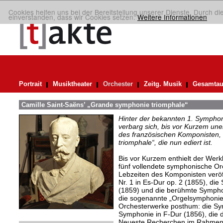
Cookies helfen uns bei der Bereitstellung unserer Dienste. Durch di
einverstanden, dass wir Cookies setzen.
Weitere Informationen
Portrait
Musiktheater
Orchester
Zeitg. Musik
Gesamtau
Camille Saint-Saëns’ „Grande symphonie triomphale“
Hinter der bekannten 1. Symphon
verbarg sich, bis vor Kurzem un
des französischen Komponisten,
triomphale“, die nun ediert ist.
Bis vor Kurzem enthielt der Werk
fünf vollendete symphonische Or
Lebzeiten des Komponisten veröf
Nr. 1 in Es-Dur op. 2 (1855), die
(1859) und die berühmte Symphoni
die sogenannte „Orgelsymphonie
Orchesterwerke posthum: die Sym
Symphonie in F-Dur (1856), die 
Neueste Recherchen im Rahmen d