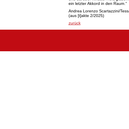
ein letzter Akkord in den Raum
Andrea Lorenzo Scartazzini/Tess
(aus [t]akte 2/2025)
zurück