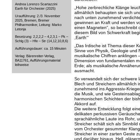
Andrea Lorenzo Scartazzini
„Hohe zerbrechliche Klänge leuc
Earth für Orchester (2025)
allmählich behaupten sie sich un
Uraufführung: 2./3. November
nach unten zunehmend verdichtet.
2025, Bremen, Bremer
gewinnen an Kraft und werden vo
Philharmoniker, Leitung: Marko
einen Magneten“, so beschreibt 
Letonja
diesem Bild von Schwerkraft beg
Besetzung: 2,2,2,2 – 4,2,3,1 – Pk –
,Earth‘“
Schlg (3) – Hfe – Str (14,12,10,8,6)
„Das Irdische ist Thema dieser Ko
Aufführungsdauer: ca. 15 Minuten
Sinne von Physik, Geologie und N
musikalische Chiffren anklingen –
Verlag: Bärenreiter-Verlag,
Dimension von fundamentalen me
BA11761, Aufführungsmaterial
leihweise
Erde; als musikalische Annäheru
ausmacht.
So verwandelt sich der schwere 
Blech und Streichern allmählich in
zunehmend ins Aggressiv-Krieger
die Musik, und wie Gesteinsabla
harmonischen Schichten der bish
Akkord auf.
Die weitere Entwicklung folgt ei
delikaten perkussiven Geräuschen
sprachähnliche Laute ins Rohr, 
Streicher schält sich als Sinnbi
vom Orchester gesummter Klang. 
Streicher in einer zarten Geste 
und darüber hinaus. Hell, gläsern