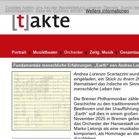
Cookies helfen uns bei der Bereitstellung unserer Dienste. Durch di
einverstanden, dass wir Cookies setzen.
Weitere Informationen
Portrait
Musiktheater
Orchester
Zeitg. Musik
Gesamtau
Fundamentale menschliche Erfahrungen. „Earth“ von Andrea Lor
Andrea Lorenzo Scartazzini wur
eingeladen, ein Stück zu ihrem 2
thematisiert das Irdische im Sin
menschliche Leben hier.
Die Bremer Philharmoniker zählen
Geschichte zu den traditionsreic
Beethoven und der Uraufführung
„Earth“ soll dies in einem große
November 2025 in Bremen gefeie
das Orchester der Hansestadt un
Marko Letonja als eine musikali
komponiert, als Hommage an die 
durchleben.