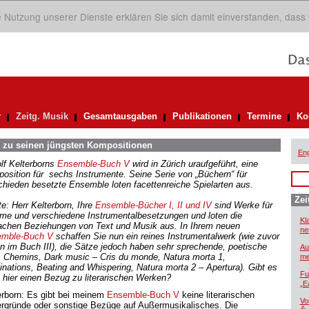
ie Nutzung unserer Dienste erklären Sie sich damit einverstanden, dass
r
Zeitg. Musik
Gesamtausgaben
Publikationen
Termine
Ko
n zu seinen jüngsten Kompositionen
Eng
lf Kelterborns
Ensemble-Buch V
wird in Zürich uraufgeführt, eine
osition für sechs Instrumente. Seine Serie von „Büchern“ für
chieden besetzte Ensemble loten facettenreiche Spielarten aus.
Zei
te: Herr Kelterborn, Ihre
Ensemble-B
ücher
I, II und IV
sind Werke für
me und verschiedene Instrumentalbesetzungen und loten die
Kl
fachen Beziehungen von Text und Musik aus. In Ihrem neuen
ne
emble-Buch V
schaffen Sie nun ein reines Instrumentalwerk (wie zuvor
n im Buch III), die Sätze jedoch haben sehr sprechende, poetische
Au
l: Chemins, Dark music – Cris du monde, Natura morta 1,
me
minations, Beating and Whispering, Natura morta 2 – Apertura). Gibt es
Fu
 hier einen Bezug zu literarischen Werken?
„E
erborn: Es gibt bei meinem
Ensemble-Buch V
keine literarischen
Vo
ergründe oder sonstige Bezüge auf Außermusikalisches. Die