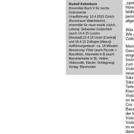
„spr
Rudolf Kelterborn
Höre
Ensemble-Buch V für sechs
bild
Instrumente
pers
Uraufführung:
10.4.2015 Zürich
allg
(Kunstraum Walcheturm),
ensemble für neue musik zürich,
Leitung: Sebastian Gottschick
Was 
(auch 14.4.15 Luzern
Wie 
[Neubad],15.4.15 Uster [Central]
Cell
und 16.4.15 Zofingen [Alass])
Aufführungsdauer:
ca. 18 Minuten
Mein
Besetzung:
Flöte (auch Piccolo +
Gesa
Bassflöte), Klarinette in B (auch
eing
Bassklarinette in B), Violine,
Inst
Violoncello, Klavier, Schlagzeug
zum 
Verlag:
Bärenreiter
Viol
neue
Sätz
Sätz
Teil
Klavi
Viol
im l
Cris
Bass
der l
Violo
Viol
im e
dann