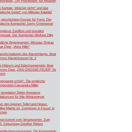
kovskás „Toy Procession“ für Houston
e Kantate „Weichet nicht!“ und das
üdische Gebet“ von Miloslav Kabeláč
t geschicktem Gespür für Form. Der
glische Komponist Jonny Greenwood
mplexer Zwölfton und populäre
lmmusik. Der Komponist Winfried Zillig
dliche Begegnungen. Miroslav Srnkas
ue Oper „Voice Killer“
ansformationen des Klavierklangs. Beat
rrers Klavierkonzert Nr. 2
n Hölzern und Eidechsenengeln. Beat
rrers Oper „DAS GROSSE FEUER“ für
rich
nerwartet schön“. Die englische
mponistin Cassandra Miller
 templates! Dieter Ammanns
olakonzert für Nils Mönkemeyer
er den eigenen Tellerrand hinaus.
ilipp Maintz ist „Composer in Focus“ in
chen
nst kommt vom Verantworten. Zum
0. Geburtstag Giselher Klebes
erflächenspannungen. Die Komponistin