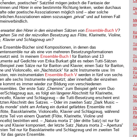
Če
echenden, poetischen“ Satztitel mögen jedoch die Fantasie der
rinnen und Hörer in eine bestimmte Richtung lenken, wobei durchaus
Di
hafte oder poetische Assoziationen möglich sind – aber solche
„J
önlichen Assoziationen wären sozusagen „privat“ und auf keinen Fall
Mi
emeinverbindlich.
en
erwartet den Hörer in den einzelnen Sätzen von
Ensemble-Buch V
?
Ko
gehen Sie mit der reizvollen Besetzung aus Flöte, Klarinette, Violine,
Fi
o, Klavier und Schlagzeug um?
Tö
e Ensemble-Bücher sind Kompositionen, in denen das
ne
mtensemble nur als eine von mehreren Besetzungsformationen
esetzt wird. In meinem
Ensemble-Buch I
für Bariton und 13
Tr
Fu
rumente auf Gedichte von Erika Burkart gibt es neben Tutti-Sätzen
Beispiel zwei Sätze nur für Bariton und Klavier, einen Satz für Bariton,
Vo
ine und Violoncello, ein „Nachtstück“ für acht Instrumente usw. Im
Fu
sten, rein instrumentalen
Ensemble-Buch V
werden in fünf von sechs
Zü
en alle sechs Instrumente eingesetzt; aber innerhalb der einzelnen
e kommt es immer wieder zur Bildung von verschiedenen
„U
ensembles. Der erste Satz „Chemins“ zum Beispiel geht vom Duo
Ko
er/Schlagzeug aus, es folgt ein längerer Abschnitt für Klarinette,
No
oncello, Klavier und Schlagzeug – die Tutti-Besetzung erscheint erst
Vi
etzten Abschnitt des Satzes. – Oder im zweiten Satz „Dark Music –
 du monde“ steht am Anfang ein dunkel gefärbtes Ensemble mit
Üb
flöte, Bassklarinette, Violoncello, Klavier und Schlagzeug, während
Ph
etzte Teil von einem Quartett (Flöte, Klarinette, Violine und
Aa
ncello) bestritten wird. – „Natura morta 1“ (der dritte Satz) ist nur für
Ku
ine und Klavier komponiert, der letzte Satz „Natura morta 2 – Apertura“
10
rsten Teil nur für Bassklarinette und Schlagzeug und im zweiten Teil
 für das ganze Ensemble.
Ob