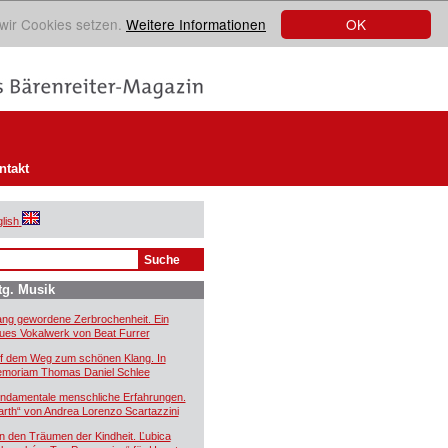
OK
 wir Cookies setzen.
Weitere Informationen
ntakt
lish
tg. Musik
ang gewordene Zerbrochenheit. Ein
ues Vokalwerk von Beat Furrer
f dem Weg zum schönen Klang. In
moriam Thomas Daniel Schlee
ndamentale menschliche Erfahrungen.
arth“ von Andrea Lorenzo Scartazzini
n den Träumen der Kindheit. Ľubica