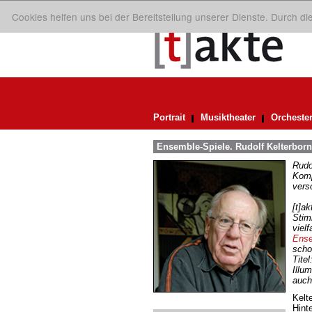
Cookies helfen uns bei der Bereitstellung unserer Dienste. Durch d
Portrait
Musiktheater
Orcheste
Ensemble-Spiele. Rudolf Kelterbor
Rudo
Komp
vers
[t]ak
Stim
viel
Ens
scho
Tite
Illu
auch
Kelt
Hint