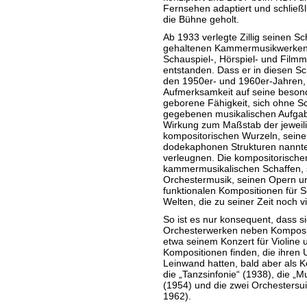
Fernsehen adaptiert und schließli
die Bühne geholt.
Ab 1933 verlegte Zillig seinen S
gehaltenen Kammermusikwerken 
Schauspiel-, Hörspiel- und Filmm
entstanden. Dass er in diesen Sc
den 1950er- und 1960er-Jahren, s
Aufmerksamkeit auf seine besond
geborene Fähigkeit, sich ohne Sc
gegebenen musikalischen Aufgab
Wirkung zum Maßstab der jeweili
kompositorischen Wurzeln, seinen
dodekaphonen Strukturen nannte
verleugnen. Die kompositorisch
kammermusikalischen Schaffen, s
Orchestermusik, seinen Opern un
funktionalen Kompositionen für 
Welten, die zu seiner Zeit noch v
So ist es nur konsequent, dass s
Orchesterwerken neben Kompositi
etwa seinem Konzert für Violine 
Kompositionen finden, die ihren
Leinwand hatten, bald aber als K
die „Tanzsinfonie“ (1938), die „M
(1954) und die zwei Orchestersu
1962).