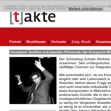
Cookies helfen uns bei der Bereitstellung unserer Dienste. Durch di
einverstanden, dass wir Cookies setzen.
Weitere Informationen
Portrait
Musiktheater
Orchester
Zeitg. Musik
Gesamtau
Komplexer Zwölfton und populäre Filmmusik. Der Komponist Winf
Der Schönberg-Schüler Winfried Z
zusammen. Sein umfangreiches We
vielfältige Chancen zur Integrat
Wie entscheidet sich, ob ein Kom
eingeht oder sein Lebenswerk in
Historiker stehen dieser Frage e
sind wohl einerseits individuelle
eines Komponisten in Wahrnehm
andererseits Gründe, die in den j
musikgeschichtlichen Gegebenhe
so wenig ein Vergessen bisweilen
so wenig ist es irreversibel, wie 
Vivaldi über Johann Sebastian B