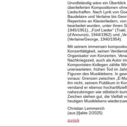
Unvollständig wäre ein Überblick
überlieferten Kompositionen ohne
Liedschaffen. Nach Lyrik von Go
Baudelaire und Verlaine bis Geor
Repertoire an Klavierliedern, von
bearbeitet wurden, unter ihnen S
1945/1951), „Fünf Lieder“ (Trakl
(d’Annunzio, 1944/1962) und „V
(Verlaine/George, 1940/1954).
Mit seinem immensen kompositor
Konzerttätigkeit, seinen Verdien
Organisator von Konzerten, Vera
Nachkriegszeit, auch als Autor i
Komponisten-Kollegen zählte Winf
unerwarteten, frühen Tod im Jah
Figuren des Musiklebens. In gewi
voraus: Grenzen zwischen „E-Musi
ihn nicht, seinem Publikum in Ko
verstand er ebenso hochartifizie
nahezubringen wie stilistisch bu
Zeichen stehen gut, die Vielfalt vo
heutigen Musiklebens wiederzue
Christian Lemmerich
(aus [t]akte 2/2025)
zurück