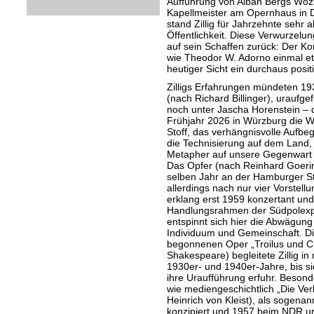
Aufführung von Alban Bergs Wozze
Kapellmeister am Opernhaus in Düs
stand Zillig für Jahrzehnte sehr a
Öffentlichkeit. Diese Verwurzelun
auf sein Schaffen zurück: Der Ko
wie Theodor W. Adorno einmal etw
heutiger Sicht ein durchaus posit
Zilligs Erfahrungen mündeten 19
(nach Richard Billinger), uraufge
noch unter Jascha Horenstein – 
Frühjahr 2026 in Würzburg die W
Stoff, das verhängnisvolle Aufb
die Technisierung auf dem Land, 
Metapher auf unsere Gegenwart i
Das Opfer (nach Reinhard Goerin
selben Jahr an der Hamburger St
allerdings nach nur vier Vorstel
erklang erst 1959 konzertant und
Handlungsrahmen der Südpolexpe
entspinnt sich hier die Abwägun
Individuum und Gemeinschaft. D
begonnenen Oper „Troilus und Cr
Shakespeare) begleitete Zillig i
1930er- und 1940er-Jahre, bis si
ihre Uraufführung erfuhr. Besond
wie mediengeschichtlich „Die Ver
Heinrich von Kleist), als sogena
konzipiert und 1957 beim NDR ur