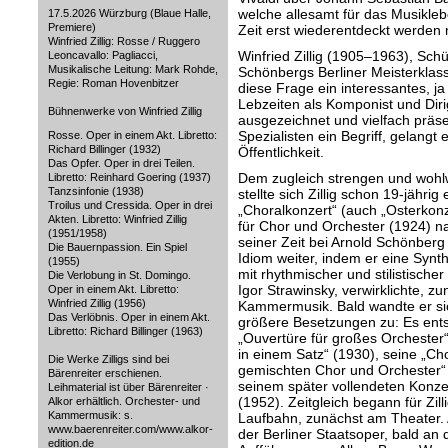
welche allesamt für das Musikleb
17.5.2026 Würzburg (Blaue Halle,
Premiere)
Zeit erst wiederentdeckt werden
Winfried Zillig: Rosse / Ruggero
Winfried Zillig (1905–1963), Schü
Leoncavallo: Pagliacci,
Musikalische Leitung: Mark Rohde,
Schönbergs Berliner Meisterklass
Regie: Roman Hovenbitzer
diese Frage ein interessantes, j
Lebzeiten als Komponist und Dirig
Bühnenwerke von Winfried Zillig
ausgezeichnet und vielfach präs
Spezialisten ein Begriff, gelangt
Rosse. Oper in einem Akt. Libretto:
Richard Billinger (1932)
Öffentlichkeit.
Das Opfer. Oper in drei Teilen.
Dem zugleich strengen und wohlw
Libretto: Reinhard Goering (1937)
Tanzsinfonie (1938)
stellte sich Zillig schon 19-jährig
Troilus und Cressida. Oper in drei
„Choralkonzert“ (auch „Osterkonz
Akten. Libretto: Winfried Zillig
für Chor und Orchester (1924) n
(1951/1958)
seiner Zeit bei Arnold Schönberg
Die Bauernpassion. Ein Spiel
Idiom weiter, indem er eine Synt
(1955)
mit rhythmischer und stilistische
Die Verlobung in St. Domingo.
Igor Strawinsky, verwirklichte, z
Oper in einem Akt. Libretto:
Winfried Zillig (1956)
Kammermusik. Bald wandte er si
Das Verlöbnis. Oper in einem Akt.
größere Besetzungen zu: Es ent
Libretto: Richard Billinger (1963)
„Ouvertüre für großes Orchester“
in einem Satz“ (1930), seine „Ch
Die Werke Zilligs sind bei
gemischten Chor und Orchester“ 
Bärenreiter erschienen.
seinem später vollendeten Konzer
Leihmaterial ist über Bärenreiter ·
(1952). Zeitgleich begann für Zill
Alkor erhältlich. Orchester- und
Kammermusik: s.
Laufbahn, zunächst am Theater. A
www.baerenreiter.com/www.alkor-
der Berliner Staatsoper, bald a
edition.de