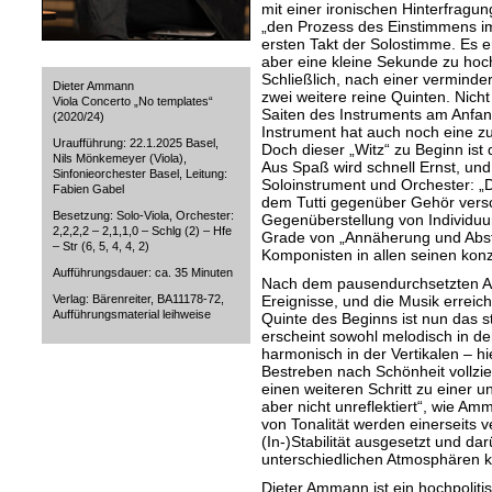
mit einer ironischen Hinterfragun
„den Prozess des Einstimmens imi
ersten Takt der Solostimme. Es er
aber eine kleine Sekunde zu hoch
Schließlich, nach einer verminde
Dieter Ammann
zwei weitere reine Quinten. Nicht
Viola Concerto „No templates“
Saiten des Instruments am Anfan
(2020/24)
Instrument hat auch noch eine zus
Uraufführung: 22.1.2025 Basel,
Doch dieser „Witz“ zu Beginn ist
Nils Mönkemeyer (Viola),
Aus Spaß wird schnell Ernst, und
Sinfonieorchester Basel, Leitung:
Soloinstrument und Orchester: „D
Fabien Gabel
dem Tutti gegenüber Gehör vers
Besetzung: Solo-Viola, Orchester:
Gegenüberstellung von Individuu
2,2,2,2 – 2,1,1,0 – Schlg (2) – Hfe
Grade von „Annäherung und Absto
– Str (6, 5, 4, 4, 2)
Komponisten in allen seinen kon
Aufführungsdauer: ca. 35 Minuten
Nach dem pausendurchsetzten Anf
Verlag: Bärenreiter, BA11178-72,
Ereignisse, und die Musik erreic
Aufführungsmaterial leihweise
Quinte des Beginns ist nun das str
erscheint sowohl melodisch in de
harmonisch in der Vertikalen – hi
Bestreben nach Schönheit vollzi
einen weiteren Schritt zu einer unv
aber nicht unreflektiert“, wie A
von Tonalität werden einerseits
(In-)Stabilität ausgesetzt und dar
unterschiedlichen Atmosphären ko
Dieter Ammann ist ein hochpoliti