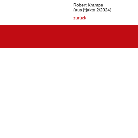
Robert Krampe
(aus [t]akte 2/2024)
zurück