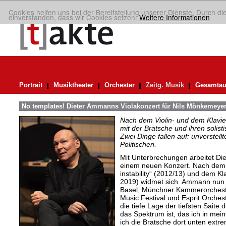
Cookies helfen uns bei der Bereitstellung unserer Dienste. Durch di
einverstanden, dass wir Cookies setzen.
Weitere Informationen
Portrait
Musiktheater
Orchester
Zeitg. Musik
Gesamtau
No templates! Dieter Ammanns Violakonzert für Nils Mönkemeye
Nach dem Violin- und dem Klavie
mit der Bratsche und ihren solist
Zwei Dinge fallen auf: unverstellt
Politischen.
Mit Unterbrechungen arbeitet Di
einem neuen Konzert. Nach dem 
instability“ (2012/13) und dem K
2019) widmet sich Ammann nun i
Basel, Münchner Kammerorcheste
Music Festival und Esprit Orches
die tiefe Lage der tiefsten Saite d
das Spektrum ist, das ich in mei
ich die Bratsche dort unten extr