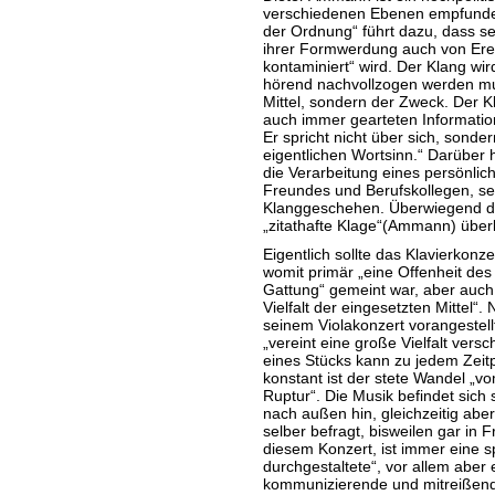
verschiedenen Ebenen empfunden
der Ordnung“ führt dazu, dass se
ihrer Formwerdung auch von Erei
kontaminiert“ wird. Der Klang wi
hörend nachvollzogen werden mus
Mittel, sondern der Zweck. Der Kl
auch immer gearteten Information
Er spricht nicht über sich, sondern
eigentlichen Wortsinn.“ Darüber 
die Verarbeitung eines persönlic
Freundes und Berufskollegen, se
Klanggeschehen. Überwiegend de
„zitathafte Klage“(Ammann) über
Eigentlich sollte das Klavierkonz
womit primär „eine Offenheit de
Gattung“ gemeint war, aber auch 
Vielfalt der eingesetzten Mittel“
seinem Violakonzert vorangestel
„vereint eine große Vielfalt versc
eines Stücks kann zu jedem Zeitp
konstant ist der stete Wandel „v
Ruptur“. Die Musik befindet sic
nach außen hin, gleichzeitig abe
selber befragt, bisweilen gar in F
diesem Konzert, ist immer eine 
durchgestaltete“, vor allem aber
kommunizierende und mitreißend