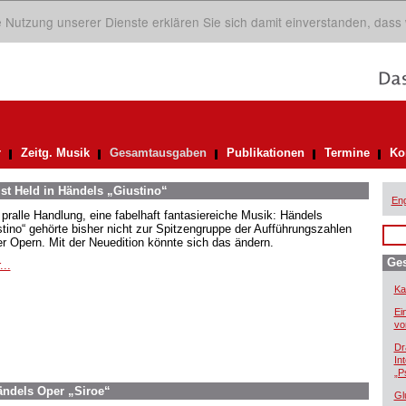
ie Nutzung unserer Dienste erklären Sie sich damit einverstanden, dass
r
Zeitg. Musik
Gesamtausgaben
Publikationen
Termine
Ko
st Held in Händels „Giustino“
Eng
 pralle Handlung, eine fabelhaft fantasiereiche Musik: Händels
stino“ gehörte bisher nicht zur Spitzengruppe der Aufführungszahlen
er Opern. Mit der Neuedition könnte sich das ändern.
Ge
...
Ka
Ei
vo
Dr
In
„P
ndels Oper „Siroe“
Gl