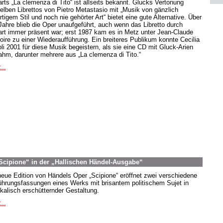
rts „La clemenza di Tito“ ist allseits bekannt. Glucks Vertonung
elben Librettos von Pietro Metastasio mit „Musik von gänzlich
tigem Stil und noch nie gehörter Art“ bietet eine gute Alternative. Über
Jahre blieb die Oper unaufgeführt, auch wenn das Libretto durch
rt immer präsent war; erst 1987 kam es in Metz unter Jean-Claude
oire zu einer Wiederaufführung. Ein breiteres Publikum konnte Cecilia
oli 2001 für diese Musik begeistern, als sie eine CD mit Gluck-Arien
ahm, darunter mehrere aus „La clemenza di Tito.“
...
Scipione“ in der „Hallischen Händel-Ausgabe“
neue Edition von Händels Oper „Scipione“ eröffnet zwei verschiedene
ührungsfassungen eines Werks mit brisantem politischem Sujet in
kalisch erschütternder Gestaltung.
...