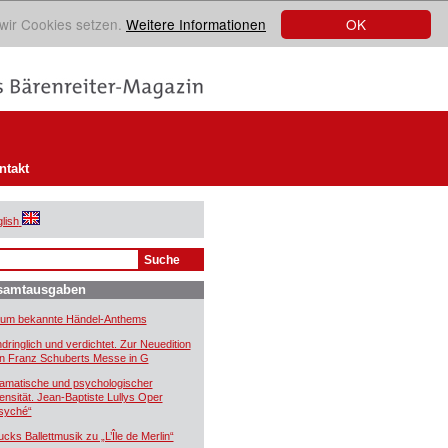
OK
 wir Cookies setzen.
Weitere Informationen
ntakt
lish
samtausgaben
um bekannte Händel-Anthems
ndringlich und verdichtet. Zur Neuedition
n Franz Schuberts Messe in G
amatische und psychologischer
tensität. Jean-Baptiste Lullys Oper
syché“
ucks Ballettmusik zu „L’Île de Merlin“