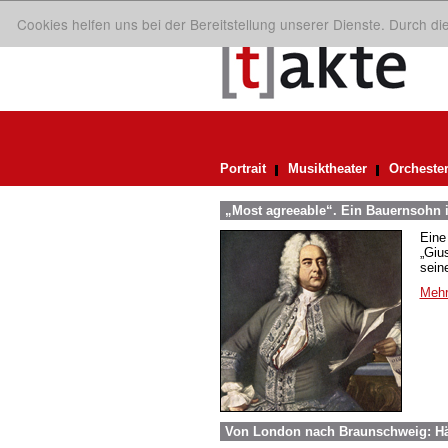
Cookies helfen uns bei der Bereitstellung unserer Dienste. Durch d
Portrait
Musiktheater
Orcheste
„Most agreeable“. Ein Bauernsohn i
Eine
„Giu
sein
Mehr
Von London nach Braunschweig: Hä