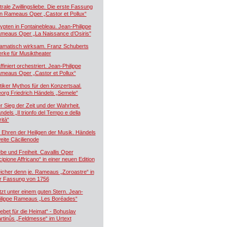
trale Zwillingsliebe. Die erste Fassung
n Rameaus Oper „Castor et Pollux“
ypten in Fontainebleau. Jean-Philippe
meaus Oper „La Naissance d’Osiris"
amatisch wirksam. Franz Schuberts
rke für Musiktheater
ffiniert orchestriert. Jean-Philippe
meaus Oper „Castor et Pollux“
tiker Mythos für den Konzertsaal.
org Friedrich Händels „Semele“
r Sieg der Zeit und der Wahrheit.
ndels „Il trionfo del Tempo e della
ità“
 Ehren der Heiligen der Musik. Händels
eite Cäcilienode
ebe und Freiheit. Cavallis Oper
cipione Affricano“ in einer neuen Edition
icher denn je. Rameaus „Zoroastre“ in
r Fassung von 1756
tzt unter einem guten Stern. Jean-
ilippe Rameaus „Les Boréades“
ebet für die Heimat“ - Bohuslav
rtinůs „Feldmesse“ im Urtext