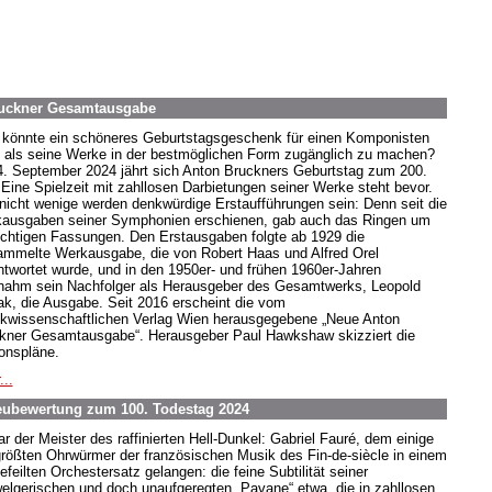
ruckner Gesamtausgabe
könnte ein schöneres Geburtstagsgeschenk für einen Komponisten
, als seine Werke in der bestmöglichen Form zugänglich zu machen?
. September 2024 jährt sich Anton Bruckners Geburtstag zum 200.
 Eine Spielzeit mit zahllosen Darbietungen seiner Werke steht bevor.
nicht wenige werden denkwürdige Erstaufführungen sein: Denn seit die
ausgaben seiner Symphonien erschienen, gab auch das Ringen um
richtigen Fassungen. Den Erstausgaben folgte ab 1929 die
mmelte Werkausgabe, die von Robert Haas und Alfred Orel
ntwortet wurde, und in den 1950er- und frühen 1960er-Jahren
nahm sein Nachfolger als Herausgeber des Gesamtwerks, Leopold
k, die Ausgabe. Seit 2016 erscheint die vom
kwissenschaftlichen Verlag Wien herausgegebene „Neue Anton
kner Gesamtausgabe“. Herausgeber Paul Hawkshaw skizziert die
ionspläne.
...
Neubewertung zum 100. Todestag 2024
ar der Meister des raffinierten Hell-Dunkel: Gabriel Fauré, dem einige
größten Ohrwürmer der französischen Musik des Fin-de-siècle in einem
feilten Orchestersatz gelangen: die feine Subtilität seiner
elgerischen und doch unaufgeregten „Pavane“ etwa, die in zahllosen