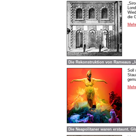
„Sir
Lond
Wied
die 
Mehr
Die Rekonstruktion von Rameaus „I
Soll
Stau
gema
Mehr
Die Neapolitaner waren erstaunt. Gl