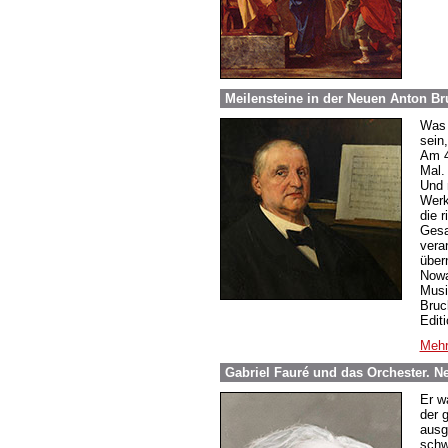
Meilensteine in der Neuen Anton B
Was 
sein
Am 4
Mal.
Und 
Werk
die 
Gesa
vera
über
Nowa
Musi
Bruc
Edit
Mehr
Gabriel Fauré und das Orchester. 
Er w
der 
ausge
schw