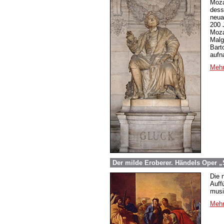
Moza
dess
neuar
200 
Moza
Malg
Bart
aufn
Mehr
Der milde Eroberer. Händels Oper „
Die 
Auff
musi
Mehr