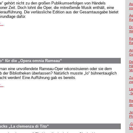
oe“ gehört nicht zu den großen Publikumserfolgen von Händels
As
oner Zeit. Doch lohnt die Oper, die mitreißende Musik enthält, eine
vo
eraufführung. Die verlässliche Edition aus der Gesamtausgabe bietet
Äg
Grundlage dafür.
Ra
...
Dr
We
Ra
Ra
An
Ge
o“ für die „Opera omnia Rameau“
De
Hä
 man eine unvollendete Rameau-Oper rekonstruieren oder sie dem
Ver
b der Bibliotheken überlassen? Natürlich musste „Io“ bühnentauglich
cht werden! Eine Aufführung gab es bereits.
Zu
zw
...
Li
„S
Re
de
Je
Ph
„G
ucks „La clemenza di Tito“
Ma