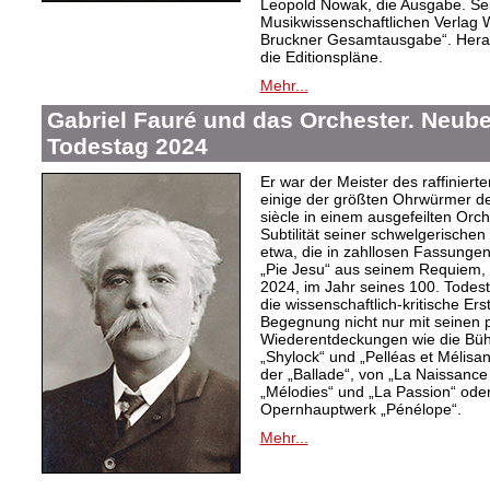
Leopold Nowak, die Ausgabe. Sei
Musikwissenschaftlichen Verlag
Bruckner Gesamtausgabe“. Herau
die Editionspläne.
Mehr...
Gabriel Fauré und das Orchester. Neub
Todestag 2024
Er war der Meister des raffiniert
einige der größten Ohrwürmer de
siècle in einem ausgefeilten Orch
Subtilität seiner schwelgerisch
etwa, die in zahllosen Fassungen
„Pie Jesu“ aus seinem Requiem,
2024, im Jahr seines 100. Todes
die wissenschaftlich-kritische Er
Begegnung nicht nur mit seinen
Wiederentdeckungen wie die Büh
„Shylock“ und „Pelléas et Mélisa
der „Ballade“, von „La Naissance
„Mélodies“ und „La Passion“ ode
Opernhauptwerk „Pénélope“.
Mehr...