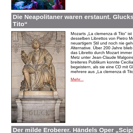
Die Neapolitaner waren erstaunt. Gluck
Tito“
Mozarts „La clemenza di Tito“ ist
desselben Librettos von Pietro M
neuartigem Stil und noch nie gehö
Alternative. Über 200 Jahre blie
das Libretto durch Mozart immer 
Metz unter Jean-Claude Malgoire
breiteres Publikum konnte Cecilia
begeistern, als sie eine CD mit 
mehrere aus „La clemenza di Tito
Mehr...
Der milde Eroberer. Händels Oper „Scip