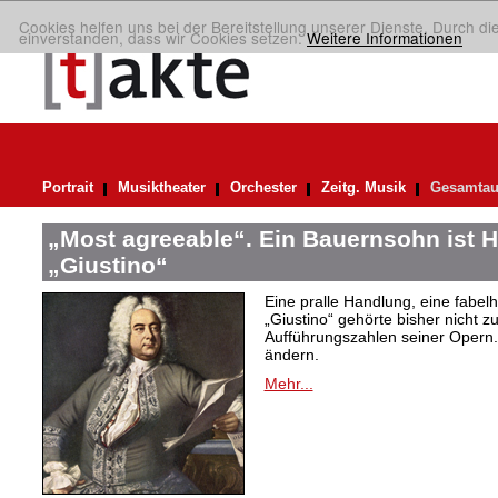
Cookies helfen uns bei der Bereitstellung unserer Dienste. Durch di
einverstanden, dass wir Cookies setzen.
Weitere Informationen
Portrait
Musiktheater
Orchester
Zeitg. Musik
Gesamtau
„Most agreeable“. Ein Bauernsohn ist H
„Giustino“
Eine pralle Handlung, eine fabelh
„Giustino“ gehörte bisher nicht z
Aufführungszahlen seiner Opern. 
ändern.
Mehr...