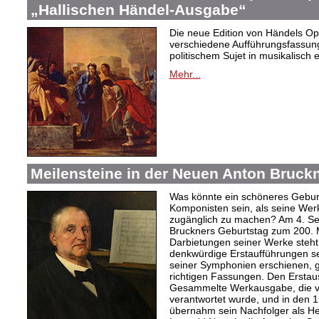
„Hallischen Händel-Ausgabe“
Die neue Edition von Händels Ope
verschiedene Aufführungsfassun
politischem Sujet in musikalisch 
Mehr...
Meilensteine in der Neuen Anton Bruc
Was könnte ein schöneres Gebur
Komponisten sein, als seine Wer
zugänglich zu machen? Am 4. Se
Bruckners Geburtstag zum 200. Ma
Darbietungen seiner Werke steht
denkwürdige Erstaufführungen s
seiner Symphonien erschienen, 
richtigen Fassungen. Den Erstau
Gesammelte Werkausgabe, die vo
verantwortet wurde, und in den 
übernahm sein Nachfolger als H