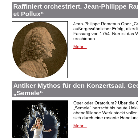
Raffiniert orchestriert. Jean-Philippe 
et Pollux“
Jean-Philippe Rameaus Oper „Cas
außergewöhnlicher Erfolg, allerd
Fassung von 1754. Nun ist das 
erschienen.
Mehr...
Antiker Mythos für den Konzertsaal. Ge
„Semele“
Oper oder Oratorium? Über die 
„Semele“ herrscht bis heute Unkla
abendfüllende Werk steckt voller 
sich durch eine rasante Handlung
Mehr...