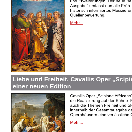
und Erweiterungen. Der neue Ban
Ausgabe“ umfasst nun alle Früh-
historisch informiertes Musizier
Quellenbewertung.
Mehr...
Liebe und Freiheit. Cavallis Oper „Scipi
einer neuen Edition
Cavallis Oper „Scipione Affricano“ 
die Realisierung auf der Bühne
auch die Themen Freiheit und Skl
innerhalb der Gesamtausgabe der
Opernhäusern eine verlässliche 
Mehr...