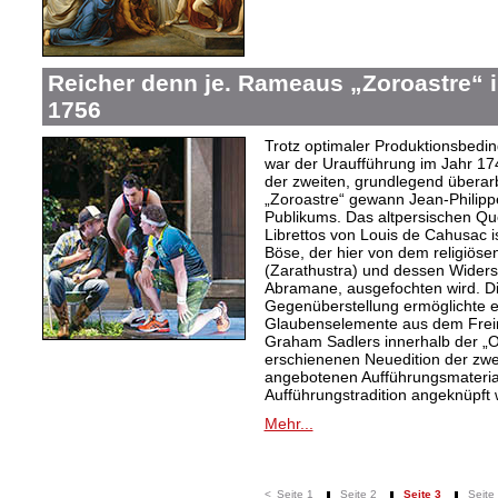
Reicher denn je. Rameaus „Zoroastre“ 
1756
Trotz optimaler Produktionsbed
war der Uraufführung im Jahr 174
der zweiten, grundlegend überar
„Zoroastre“ gewann Jean-Philip
Publikums. Das altpersischen 
Librettos von Louis de Cahusac 
Böse, der hier von dem religiös
(Zarathustra) und dessen Widers
Abramane, ausgefochten wird. Die
Gegenüberstellung ermöglichte es
Glaubenselemente aus dem Freim
Graham Sadlers innerhalb der 
erschienenen Neuedition der zw
angebotenen Aufführungsmaterial
Aufführungstradition angeknüpft
Mehr...
<
Seite 1
Seite 2
Seite 3
Seite