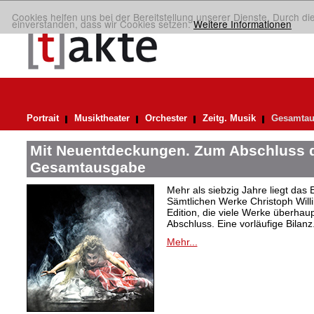
Cookies helfen uns bei der Bereitstellung unserer Dienste. Durch di
einverstanden, dass wir Cookies setzen.
Weitere Informationen
Portrait
Musiktheater
Orchester
Zeitg. Musik
Gesamtau
Mit Neuentdeckungen. Zum Abschluss d
Gesamtausgabe
Mehr als siebzig Jahre liegt das
Sämtlichen Werke Christoph Willi
Edition, die viele Werke überhau
Abschluss. Eine vorläufige Bilanz
Mehr...