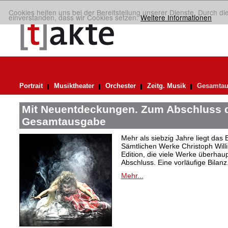
Cookies helfen uns bei der Bereitstellung unserer Dienste. Durch di
einverstanden, dass wir Cookies setzen.
Weitere Informationen
Portrait
Musiktheater
Orchester
Zeitg. Musik
Gesamtau
Mit Neuentdeckungen. Zum Abschluss d
Gesamtausgabe
Mehr als siebzig Jahre liegt das
Sämtlichen Werke Christoph Willi
Edition, die viele Werke überhau
Abschluss. Eine vorläufige Bilanz
Mehr...