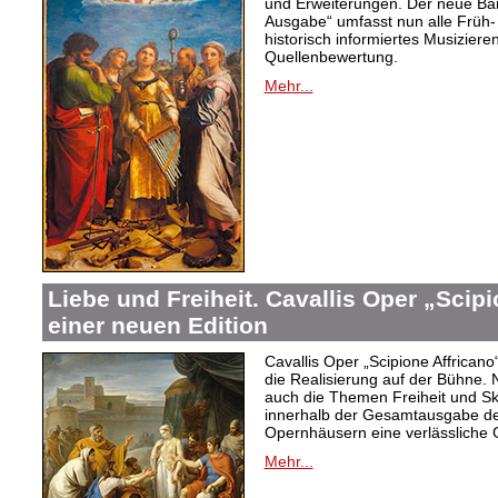
und Erweiterungen. Der neue Ban
Ausgabe“ umfasst nun alle Früh-
historisch informiertes Musizier
Quellenbewertung.
Mehr...
Liebe und Freiheit. Cavallis Oper „Scipi
einer neuen Edition
Cavallis Oper „Scipione Affricano“ 
die Realisierung auf der Bühne
auch die Themen Freiheit und Skl
innerhalb der Gesamtausgabe der
Opernhäusern eine verlässliche 
Mehr...