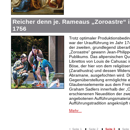
Reicher denn je. Rameaus „Zoroastre“ 
1756
Trotz optimaler Produktionsbed
war der Uraufführung im Jahr 174
der zweiten, grundlegend überar
„Zoroastre“ gewann Jean-Philip
Publikums. Das altpersischen 
Librettos von Louis de Cahusac 
Böse, der hier von dem religiös
(Zarathustra) und dessen Widers
Abramane, ausgefochten wird. Die
Gegenüberstellung ermöglichte es
Glaubenselemente aus dem Freim
Graham Sadlers innerhalb der 
erschienenen Neuedition der zw
angebotenen Aufführungsmaterial
Aufführungstradition angeknüpft
Mehr...
<
Seite 1
Seite 2
Seite 3
Seite