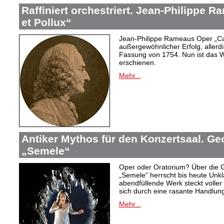
Raffiniert orchestriert. Jean-Philippe 
et Pollux“
Jean-Philippe Rameaus Oper „Cas
außergewöhnlicher Erfolg, allerd
Fassung von 1754. Nun ist das 
erschienen.
Mehr...
Antiker Mythos für den Konzertsaal. Ge
„Semele“
Oper oder Oratorium? Über die 
„Semele“ herrscht bis heute Unkla
abendfüllende Werk steckt voller 
sich durch eine rasante Handlung
Mehr...