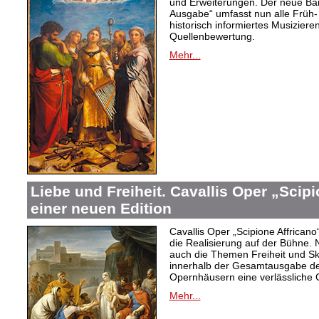
und Erweiterungen. Der neue Ban
Ausgabe“ umfasst nun alle Früh-
historisch informiertes Musizier
Quellenbewertung.
Mehr...
Liebe und Freiheit. Cavallis Oper „Scipi
einer neuen Edition
Cavallis Oper „Scipione Affricano“ 
die Realisierung auf der Bühne
auch die Themen Freiheit und Skl
innerhalb der Gesamtausgabe der
Opernhäusern eine verlässliche 
Mehr...