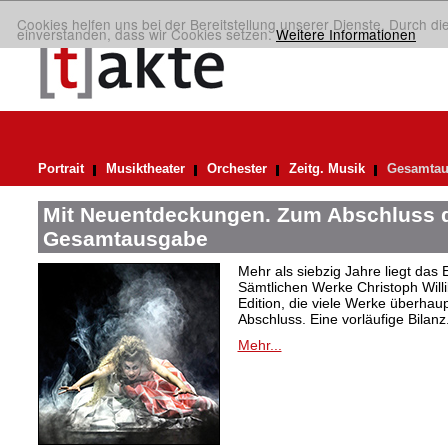
Cookies helfen uns bei der Bereitstellung unserer Dienste. Durch di
einverstanden, dass wir Cookies setzen.
Weitere Informationen
Portrait
Musiktheater
Orchester
Zeitg. Musik
Gesamtau
Mit Neuentdeckungen. Zum Abschluss d
Gesamtausgabe
Mehr als siebzig Jahre liegt das
Sämtlichen Werke Christoph Willi
Edition, die viele Werke überhau
Abschluss. Eine vorläufige Bilanz
Mehr...