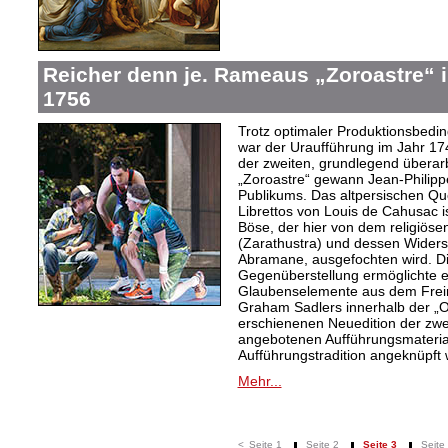
Reicher denn je. Rameaus „Zoroastre“ 
1756
Trotz optimaler Produktionsbed
war der Uraufführung im Jahr 174
der zweiten, grundlegend überar
„Zoroastre“ gewann Jean-Philip
Publikums. Das altpersischen 
Librettos von Louis de Cahusac 
Böse, der hier von dem religiös
(Zarathustra) und dessen Widers
Abramane, ausgefochten wird. Die
Gegenüberstellung ermöglichte es
Glaubenselemente aus dem Freim
Graham Sadlers innerhalb der 
erschienenen Neuedition der zw
angebotenen Aufführungsmaterial
Aufführungstradition angeknüpft
Mehr...
<
Seite 1
Seite 2
Seite 3
Seite