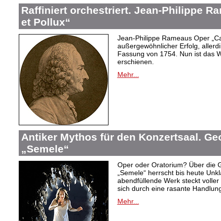
Raffiniert orchestriert. Jean-Philippe 
et Pollux“
Jean-Philippe Rameaus Oper „Cas
außergewöhnlicher Erfolg, allerd
Fassung von 1754. Nun ist das 
erschienen.
Mehr...
Antiker Mythos für den Konzertsaal. Ge
„Semele“
Oper oder Oratorium? Über die 
„Semele“ herrscht bis heute Unkla
abendfüllende Werk steckt voller 
sich durch eine rasante Handlung
Mehr...