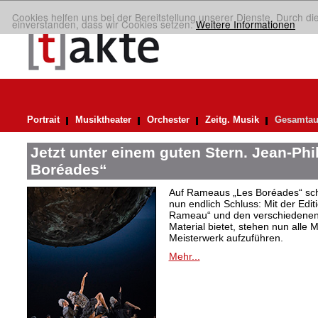
Cookies helfen uns bei der Bereitstellung unserer Dienste. Durch di
einverstanden, dass wir Cookies setzen.
Weitere Informationen
Portrait
Musiktheater
Orchester
Zeitg. Musik
Gesamtau
Jetzt unter einem guten Stern. Jean-Ph
Boréades“
Auf Rameaus „Les Boréades“ schie
nun endlich Schluss: Mit der Ed
Rameau“ und den verschiedenen 
Material bietet, stehen nun alle M
Meisterwerk aufzuführen.
Mehr...