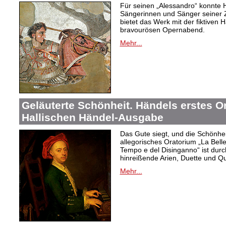
Für seinen „Alessandro“ konnte 
Sängerinnen und Sänger seiner Ze
bietet das Werk mit der fiktiven H
bravourösen Opernabend.
Mehr...
Geläuterte Schönheit. Händels erstes Or
Hallischen Händel-Ausgabe
Das Gute siegt, und die Schönhei
allegorisches Oratorium „La Belle
Tempo e del Disinganno“ ist dur
hinreißende Arien, Duette und Qua
Mehr...