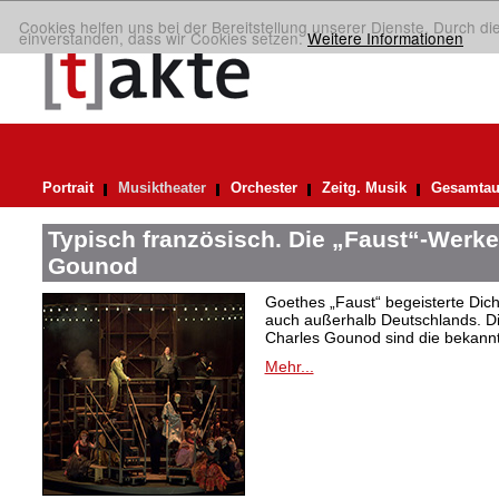
Cookies helfen uns bei der Bereitstellung unserer Dienste. Durch di
einverstanden, dass wir Cookies setzen.
Weitere Informationen
Portrait
Musiktheater
Orchester
Zeitg. Musik
Gesamtau
Typisch französisch. Die „Faust“-Werke
Gounod
Goethes „Faust“ begeisterte Dic
auch außerhalb Deutschlands. Di
Charles Gounod sind die bekann
Mehr...