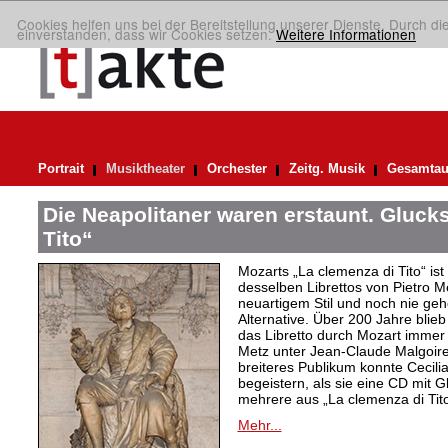
Cookies helfen uns bei der Bereitstellung unserer Dienste. Durch di
einverstanden, dass wir Cookies setzen.
Weitere Informationen
Portrait
Musiktheater
Orchester
Zeitg. Musik
Gesamtau
Die Neapolitaner waren erstaunt. Gluck
Tito“
Mozarts „La clemenza di Tito“ ist
desselben Librettos von Pietro M
neuartigem Stil und noch nie gehö
Alternative. Über 200 Jahre blie
das Libretto durch Mozart immer 
Metz unter Jean-Claude Malgoire
breiteres Publikum konnte Cecilia
begeistern, als sie eine CD mit 
mehrere aus „La clemenza di Tito
Mehr...