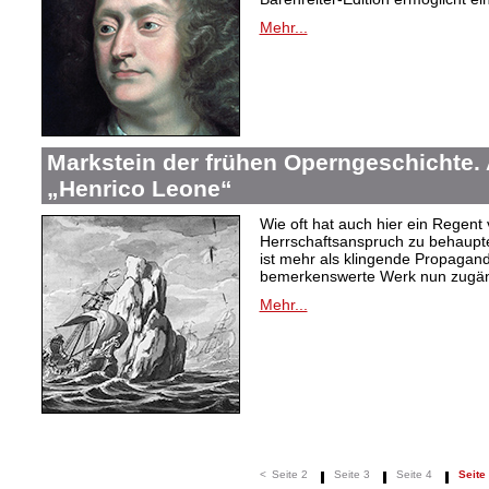
Mehr...
Markstein der frühen Operngeschichte. 
„Henrico Leone“
Wie oft hat auch hier ein Regent 
Herrschaftsanspruch zu behaupte
ist mehr als klingende Propagan
bemerkenswerte Werk nun zugän
Mehr...
<
Seite 2
Seite 3
Seite 4
Seite