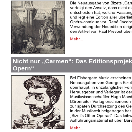
Die Neuausgabe von Bizets „Car
verfolgt den Ansatz, dass nicht 
entscheiden hat, welche Fassung 
und legt eine Edition aller überl
Opéra-comique vor. René Jacobs,
Verwendung der Neuedition dirigi
den Artikel von Paul Prévost über
Mehr...
Nicht nur „Carmen“: Das Editionsprojek
Opern“
Bei Fishergate Music erscheinen 
Neuausgaben von Georges Bizet
überhaupt, in unzulänglicher Fo
Herausgeber und Verleger ist der
Musikwissenschaftler Hugh Macdo
Bärenreiter-Verlag erschienenen 
zur späten Durchsetzung des Ges
in der Musikwelt beigetragen hat.
„Bizet’s Other Operas“. Das lei
Aufführungsmaterial ist über Bäre
Mehr...