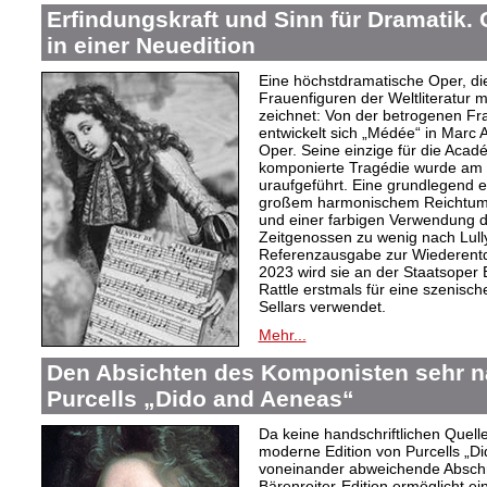
Erfindungskraft und Sinn für Dramatik.
in einer Neuedition
Eine höchstdramatische Oper, di
Frauenfiguren der Weltliteratur m
zeichnet: Von der betrogenen Fr
entwickelt sich „Médée“ in Marc 
Oper. Seine einzige für die Acad
komponierte Tragédie wurde am 
uraufgeführt. Eine grundlegend 
großem harmonischem Reichtum, 
und einer farbigen Verwendung d
Zeitgenossen zu wenig nach Lully
Referenzausgabe zur Wiederent
2023 wird sie an der Staatsoper 
Rattle erstmals für eine szenisch
Sellars verwendet.
Mehr...
Den Absichten des Komponisten sehr na
Purcells „Dido and Aeneas“
Da keine handschriftlichen Quell
moderne Edition von Purcells „Di
voneinander abweichende Abschri
Bärenreiter-Edition ermöglicht ei