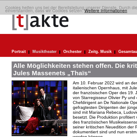
Cookies helfen uns bei der Bereitstellung unserer Dienste. Durch di
einverstanden, dass wir Cookies setzen.
Weitere Informationen
Portrait
Musiktheater
Orchester
Zeitg. Musik
Gesamtau
Alle Möglichkeiten stehen offen. Die kri
Jules Massenets „Thaïs“
Am 10. Februar 2022 wird an de
italienischen Opernhaus, mit Ju
der französischen Oper des 19. J
von Starregisseur Olivier Py und d
Chefdirigent an De Nationale Op
gefragtesten Dirigenten der jüng
sind mit Mariana Rebeca, Ludovic
besetzt. Die Produktion profitie
des französischen Musikwissensch
seiner kritischen Neuedition der 
dokumentiert sind und nun erstma
werden können.