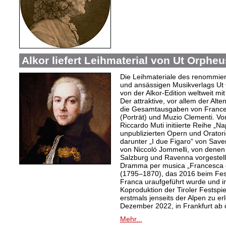
Alkor liefert Leihmaterial von Ut Orphe
Die Leihmateriale des renommier
und ansässigen Musikverlags Ut 
von der Alkor-Edition weltweit mi
Der attraktive, vor allem der Al
die Gesamtausgaben von Frances
(Porträt) und Muzio Clementi. Vo
Riccardo Muti initiierte Reihe „Na
unpublizierten Opern und Oratori
darunter „I due Figaro“ von Sav
von Niccoló Jommelli, von denen
Salzburg und Ravenna vorgestellt
Dramma per musica „Francesca d
(1795–1870), das 2016 beim Festiv
Franca uraufgeführt wurde und in
Koproduktion der Tiroler Festspie
erstmals jenseits der Alpen zu er
Dezember 2022, in Frankfurt ab
Mehr...