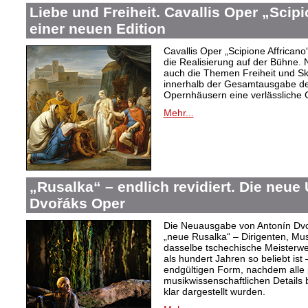
Liebe und Freiheit. Cavallis Oper „Scipi
einer neuen Edition
Cavallis Oper „Scipione Affricano“ 
die Realisierung auf der Bühne
auch die Themen Freiheit und Skl
innerhalb der Gesamtausgabe der
Opernhäusern eine verlässliche 
Mehr...
„Rusalka“ – endlich revidiert. Die neue
Dvořáks Oper
Die Neuausgabe von Antonín Dvoř
„neue Rusalka“ – Dirigenten, Mu
dasselbe tschechische Meisterwe
als hundert Jahren so beliebt ist 
endgültigen Form, nachdem alle 
musikwissenschaftlichen Details 
klar dargestellt wurden.