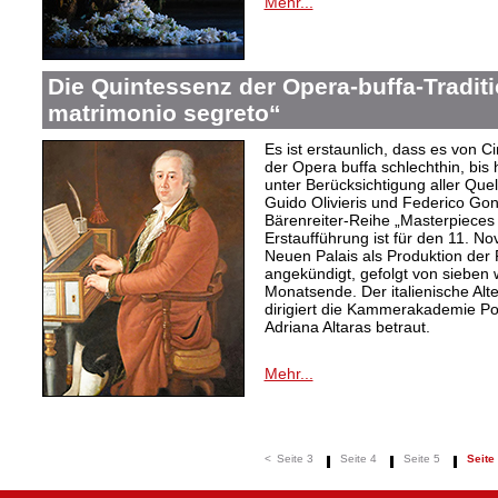
Mehr...
Die Quintessenz der Opera-buffa-Traditi
matrimonio segreto“
Es ist erstaunlich, dass es von C
der Opera buffa schlechthin, bis
unter Berücksichtigung aller Quel
Guido Olivieris und Federico Gon
Bärenreiter-Reihe „Masterpieces 
Erstaufführung ist für den 11. N
Neuen Palais als Produktion der
angekündigt, gefolgt von sieben 
Monatsende. Der italienische Alte
dirigiert die Kammerakademie Po
Adriana Altaras betraut.
Mehr...
<
Seite 3
Seite 4
Seite 5
Seite