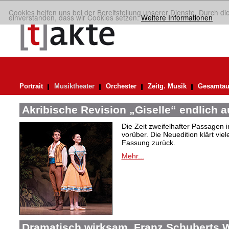
Cookies helfen uns bei der Bereitstellung unserer Dienste. Durch di
einverstanden, dass wir Cookies setzen.
Weitere Informationen
Portrait
Musiktheater
Orchester
Zeitg. Musik
Gesamtau
Akribische Revision „Giselle“ endlich 
Die Zeit zweifelhafter Passagen i
vorüber. Die Neuedition klärt vie
Fassung zurück.
Mehr...
Dramatisch wirksam. Franz Schuberts W