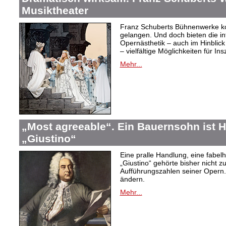
Musiktheater
Franz Schuberts Bühnenwerke kon
gelangen. Und doch bieten die in
Opernästhetik – auch im Hinblic
– vielfältige Möglichkeiten für In
Mehr...
„Most agreeable“. Ein Bauernsohn ist H
„Giustino“
Eine pralle Handlung, eine fabelh
„Giustino“ gehörte bisher nicht z
Aufführungszahlen seiner Opern. 
ändern.
Mehr...