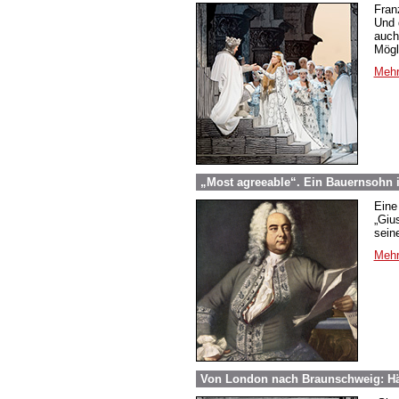
Fran
Und 
auch
Mögl
Mehr
„Most agreeable“. Ein Bauernsohn i
Eine
„Giu
sein
Mehr
Von London nach Braunschweig: Hä