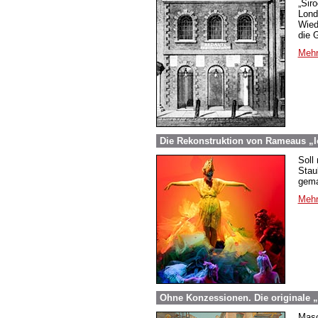
„Sir
Lond
Wied
die 
Mehr
Die Rekonstruktion von Rameaus „I
Soll
Stau
gema
Mehr
Ohne Konzessionen. Die originale „
Masc