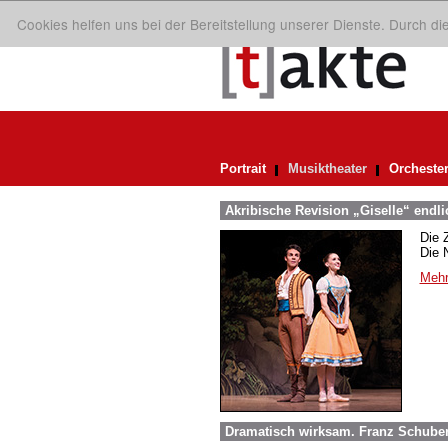
Cookies helfen uns bei der Bereitstellung unserer Dienste. Durch d
Portrait
Musiktheater
Orcheste
Akribische Revision „Giselle“ endl
Die 
Die 
Mehr
Dramatisch wirksam. Franz Schuber