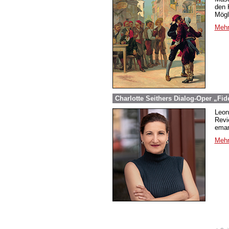
den 
Mögl
Mehr
Charlotte Seithers Dialog-Oper „Fid
Leon
Revi
eman
Mehr