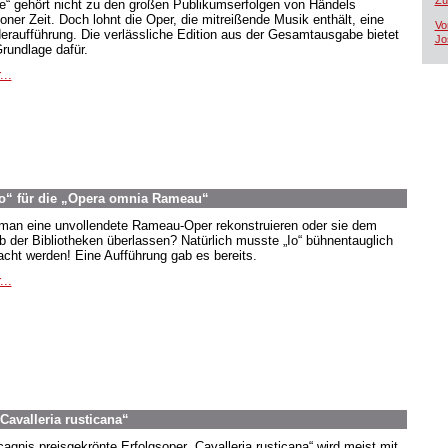
Zü
oe“ gehört nicht zu den großen Publikumserfolgen von Händels
oner Zeit. Doch lohnt die Oper, die mitreißende Musik enthält, eine
Vo
eraufführung. Die verlässliche Edition aus der Gesamtausgabe bietet
Jo
Grundlage dafür.
...
o“ für die „Opera omnia Rameau“
 man eine unvollendete Rameau-Oper rekonstruieren oder sie dem
b der Bibliotheken überlassen? Natürlich musste „Io“ bühnentauglich
cht werden! Eine Aufführung gab es bereits.
...
Cavalleria rusticana“
agnis preisgekrönte Erfolgsoper „Cavalleria rusticana“ wird meist mit