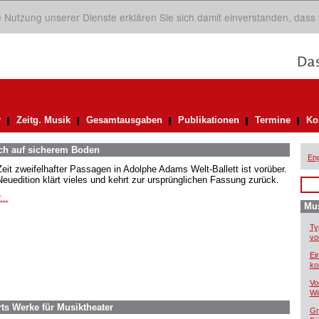
ie Nutzung unserer Dienste erklären Sie sich damit einverstanden, dass
r
Zeitg. Musik
Gesamtausgaben
Publikationen
Termine
Ko
ich auf sicherem Boden
Eng
Zeit zweifelhafter Passagen in Adolphe Adams Welt-Ballett ist vorüber.
Neuedition klärt vieles und kehrt zur ursprünglichen Fassung zurück.
...
Mus
Ty
vo
Ei
ko
Vo
Wi
ts Werke für Musiktheater
Gr