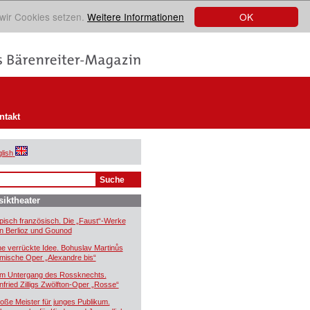
OK
 wir Cookies setzen.
Weitere Informationen
ntakt
lish
iktheater
pisch französisch. Die „Faust“-Werke
n Berlioz und Gounod
ne verrückte Idee. Bohuslav Martinůs
mische Oper „Alexandre bis“
m Untergang des Rossknechts.
nfried Zilligs Zwölfton-Oper „Rosse“
oße Meister für junges Publikum.