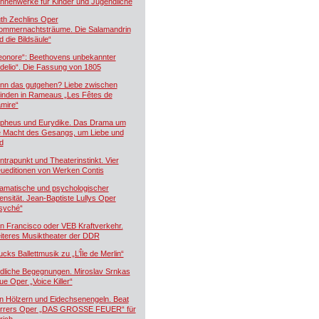
hnenwerke für Kinder und Jugendliche
th Zechlins Oper
ommernachtsträume. Die Salamandrin
d die Bildsäule“
eonore“: Beethovens unbekannter
idelio“. Die Fassung von 1805
nn das gutgehen? Liebe zwischen
inden in Rameaus „Les Fêtes de
mire“
pheus und Eurydike. Das Drama um
e Macht des Gesangs, um Liebe und
d
ntrapunkt und Theaterinstinkt. Vier
ueditionen von Werken Contis
amatische und psychologischer
tensität. Jean-Baptiste Lullys Oper
syché“
n Francisco oder VEB Kraftverkehr.
iteres Musiktheater der DDR
ucks Ballettmusik zu „L’Île de Merlin“
dliche Begegnungen. Miroslav Srnkas
ue Oper „Voice Killer“
n Hölzern und Eidechsenengeln. Beat
rrers Oper „DAS GROSSE FEUER“ für