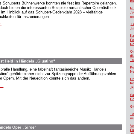
Bü
z Schuberts Bühnenwerke konnten nie fest ins Repertoire gelangen.
doch bieten die interessanten Beispiele romantischer Opernästhetik –
Ru
 im Hinblick auf das Schubert-Gedenkjahr 2028 – vielfältige
„S
ichkeiten für Inszenierungen.
un
...
„L
„F
Ka
Fe
Ra
Or
di
To
st Held in Händels „Giustino“
Ko
 pralle Handlung, eine fabelhaft fantasiereiche Musik: Händels
Ne
stino“ gehörte bisher nicht zur Spitzengruppe der Aufführungszahlen
er Opern. Mit der Neuedition könnte sich das ändern.
Dr
In
...
„P
Sa
He
Gl
Tö
ne
Vo
ndels Oper „Siroe“
Fu