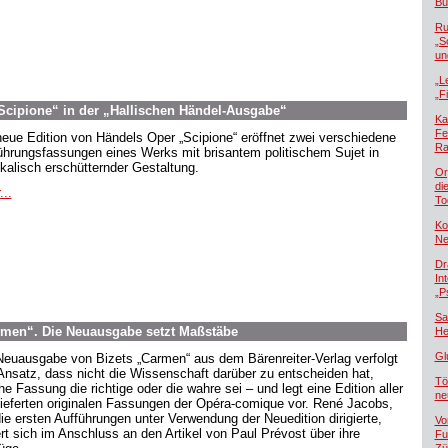
Bü
Ru
„S
un
„L
„F
Scipione“ in der „Hallischen Händel-Ausgabe“
Ka
Fe
neue Edition von Händels Oper „Scipione“ eröffnet zwei verschiedene
Ra
ührungsfassungen eines Werks mit brisantem politischem Sujet in
kalisch erschütternder Gestaltung.
Or
di
...
To
Ko
Ne
Dr
In
„P
Sa
rmen“. Die Neuausgabe setzt Maßstäbe
He
Gl
Neuausgabe von Bizets „Carmen“ aus dem Bärenreiter-Verlag verfolgt
Ansatz, dass nicht die Wissenschaft darüber zu entscheiden hat,
Tö
e Fassung die richtige oder die wahre sei – und legt eine Edition aller
ne
lieferten originalen Fassungen der Opéra-comique vor. René Jacobs,
die ersten Aufführungen unter Verwendung der Neuedition dirigierte,
Vo
rt sich im Anschluss an den Artikel von Paul Prévost über ihre
Fu