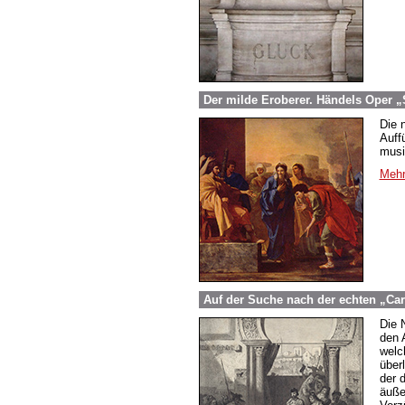
Der milde Eroberer. Händels Oper „
Die 
Auff
musi
Mehr
Auf der Suche nach der echten „Ca
Die 
den 
welch
über
der 
äuße