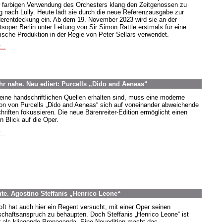
r farbigen Verwendung des Orchesters klang den Zeitgenossen zu
g nach Lully. Heute lädt sie durch die neue Referenzausgabe zur
erentdeckung ein. Ab dem 19. November 2023 wird sie an der
tsoper Berlin unter Leitung von Sir Simon Rattle erstmals für eine
ische Produktion in der Regie von Peter Sellars verwendet.
...
r nahe. Neu ediert: Purcells „Dido and Aeneas“
eine handschriftlichen Quellen erhalten sind, muss eine moderne
ion von Purcells „Dido and Aeneas“ sich auf voneinander abweichende
hriften fokussieren. Die neue Bärenreiter-Edition ermöglicht einen
n Blick auf die Oper.
...
te. Agostino Steffanis „Henrico Leone“
oft hat auch hier ein Regent versucht, mit einer Oper seinen
schaftsanspruch zu behaupten. Doch Steffanis „Henrico Leone“ ist
 als klingende Propaganda. Eine Neuedition macht das