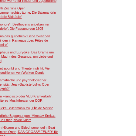
hnenwerke für Kinder und Jugendliche
th Zechlins Oper
ommernachtsträume. Die Salamandrin
d die Bildsäule“
eonore“: Beethovens unbekannter
idelio“. Die Fassung von 1805
nn das gutgehen? Liebe zwischen
inden in Rameaus „Les Fêtes de
mire“
pheus und Eurydike. Das Drama um
e Macht des Gesangs, um Liebe und
d
ntrapunkt und Theaterinstinkt. Vier
ueditionen von Werken Contis
amatische und psychologischer
tensität. Jean-Baptiste Lullys Oper
syché“
n Francisco oder VEB Kraftverkehr.
iteres Musiktheater der DDR
ucks Ballettmusik zu „L’Île de Merlin“
dliche Begegnungen. Miroslav Srnkas
ue Oper „Voice Killer“
n Hölzern und Eidechsenengeln. Beat
rrers Oper „DAS GROSSE FEUER“ für