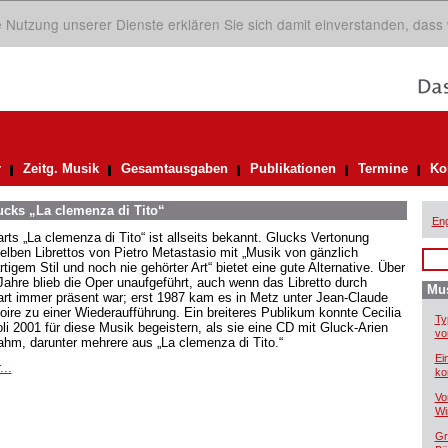
ie Nutzung unserer Dienste erklären Sie sich damit einverstanden, dass
r
Zeitg. Musik
Gesamtausgaben
Publikationen
Termine
Ko
ucks „La clemenza di Tito“
Eng
rts „La clemenza di Tito“ ist allseits bekannt. Glucks Vertonung
elben Librettos von Pietro Metastasio mit „Musik von gänzlich
tigem Stil und noch nie gehörter Art“ bietet eine gute Alternative. Über
Jahre blieb die Oper unaufgeführt, auch wenn das Libretto durch
Mus
rt immer präsent war; erst 1987 kam es in Metz unter Jean-Claude
oire zu einer Wiederaufführung. Ein breiteres Publikum konnte Cecilia
Ty
oli 2001 für diese Musik begeistern, als sie eine CD mit Gluck-Arien
vo
ahm, darunter mehrere aus „La clemenza di Tito.“
Ei
...
ko
Vo
Wi
Gr