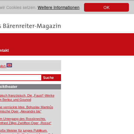
OK
 wir Cookies setzen.
Weitere Informationen
ntakt
lish
iktheater
pisch französisch. Die „Faust“-Werke
n Berlioz und Gounod
ne verrückte Idee. Bohuslav Martinůs
mische Oper „Alexandre bis“
m Untergang des Rossknechts.
nfried Zilligs Zwölfton-Oper „Rosse“
oße Meister für junges Publikum.