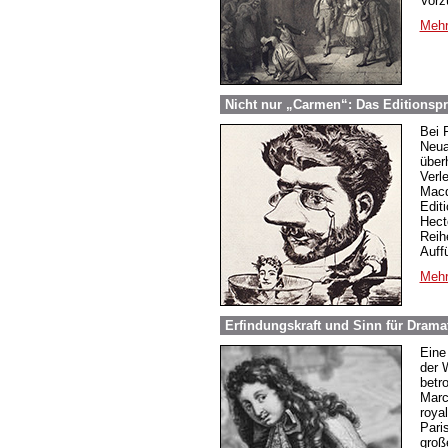
Vorz
Mehr
Nicht nur „Carmen“: Das Editionspr
Bei 
Neua
über
Verl
Macd
Edit
Hect
Reih
Auff
Mehr
Erfindungskraft und Sinn für Dramat
Eine
der W
betr
Marc
roya
Pari
groß