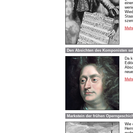
eine
weni
Wied
Staa
szen
Mehr
Den Absichten des Komponisten seh
Da k
Edit
Absc
neue
Mehr
Markstein der frühen Operngeschich
Wie 
Herr
mehr