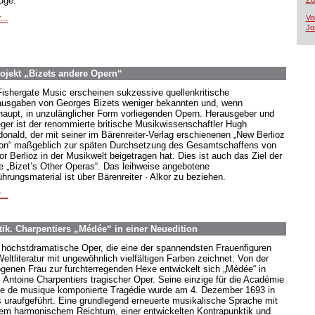
üge.
Zü
...
Vo
Jo
ojekt „Bizets andere Opern“
Fishergate Music erscheinen sukzessive quellenkritische
usgaben von Georges Bizets weniger bekannten und, wenn
haupt, in unzulänglicher Form vorliegenden Opern. Herausgeber und
eger ist der renommierte britische Musikwissenschaftler Hugh
onald, der mit seiner im Bärenreiter-Verlag erschienenen „New Berlioz
ion“ maßgeblich zur späten Durchsetzung des Gesamtschaffens von
or Berlioz in der Musikwelt beigetragen hat. Dies ist auch das Ziel der
e „Bizet’s Other Operas“. Das leihweise angebotene
ührungsmaterial ist über Bärenreiter · Alkor zu beziehen.
...
ik. Charpentiers „Médée“ in einer Neuedition
 höchstdramatische Oper, die eine der spannendsten Frauenfiguren
eltliteratur mit ungewöhnlich vielfältigen Farben zeichnet: Von der
ogenen Frau zur furchterregenden Hexe entwickelt sich „Médée“ in
 Antoine Charpentiers tragischer Oper. Seine einzige für die Académie
le de musique komponierte Tragédie wurde am 4. Dezember 1693 in
s uraufgeführt. Eine grundlegend erneuerte musikalische Sprache mit
em harmonischem Reichtum, einer entwickelten Kontrapunktik und