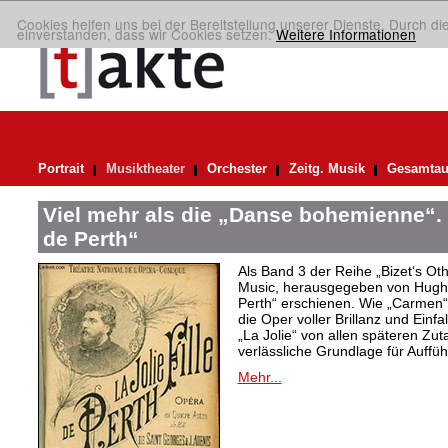
Cookies helfen uns bei der Bereitstellung unserer Dienste. Durch di
einverstanden, dass wir Cookies setzen.
Weitere Informationen
Portrait
Musiktheater
Orchester
Zeitg. Musik
Gesamtau
Viel mehr als die „Danse bohemienne“. 
de Perth“
Als Band 3 der Reihe „Bizet‘s Oth
Music, herausgegeben von Hugh M
Perth“ erschienen. Wie „Carmen“ 
die Oper voller Brillanz und Einfa
„La Jolie“ von allen späteren Zut
verlässliche Grundlage für Auffü
Mehr...