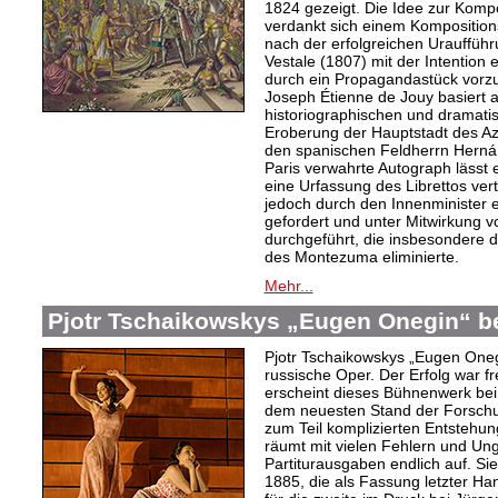
1824 gezeigt. Die Idee zur Komp
verdankt sich einem Kompositions
nach der erfolgreichen Urauffüh
Vestale (1807) mit der Intention 
durch ein Propagandastück vorzub
Joseph Étienne de Jouy basiert 
historiographischen und dramati
Eroberung der Hauptstadt des Az
den spanischen Feldherrn Herná
Paris verwahrte Autograph lässt 
eine Urfassung des Librettos ve
jedoch durch den Innenminister 
gefordert und unter Mitwirkung
durchgeführt, die insbesondere d
des Montezuma eliminierte.
Mehr...
Pjotr Tschaikowskys „Eugen Onegin“ be
Pjotr Tschaikowskys „Eugen Onegi
russische Oper. Der Erfolg war fr
erscheint dieses Bühnenwerk bei B
dem neuesten Stand der Forschu
zum Teil komplizierten Entstehu
räumt mit vielen Fehlern und Ung
Partiturausgaben endlich auf. Sie
1885, die als Fassung letzter Ha