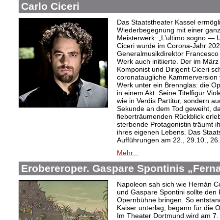
Carlo Ciceri
Das Staatstheater Kassel ermögli
Wiederbegegnung mit einer ganz
Meisterwerk: „L’ultimo sogno — U
Ciceri wurde im Corona-Jahr 202
Generalmusikdirektor Francesco 
Werk auch initiierte. Der im Mär
Komponist und Dirigent Ciceri schu
coronataugliche Kammerversion vo
Werk unter ein Brennglas: die Ope
in einem Akt. Seine Titelfigur Viol
wie in Verdis Partitur, sondern a
Sekunde an dem Tod geweiht, da 
fieberträumenden Rückblick erleb
sterbende Protagonistin träumt i
ihres eigenen Lebens. Das Staats
Aufführungen am 22., 29.10., 26
Mehr...
Erobereroper. Gaspare Spontinis „Fern
Napoleon sah sich wie Hernán Co
und Gaspare Spontini sollte den
Opernbühne bringen. So entstand
Kaiser unterlag, begann für die 
Im Theater Dortmund wird am 7. A