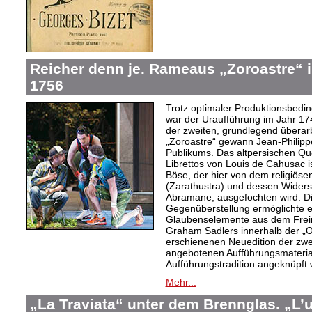
Reicher denn je. Rameaus „Zoroastre“ 
1756
Trotz optimaler Produktionsbed
war der Uraufführung im Jahr 174
der zweiten, grundlegend überar
„Zoroastre“ gewann Jean-Philip
Publikums. Das altpersischen 
Librettos von Louis de Cahusac 
Böse, der hier von dem religiös
(Zarathustra) und dessen Widers
Abramane, ausgefochten wird. Die
Gegenüberstellung ermöglichte es
Glaubenselemente aus dem Freim
Graham Sadlers innerhalb der 
erschienenen Neuedition der zw
angebotenen Aufführungsmaterial
Aufführungstradition angeknüpft
Mehr...
„La Traviata“ unter dem Brennglas. „L’