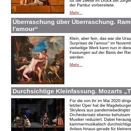
für die zweite im Druck bei Jür
der Partitur vorbereitete.
Mehr...
Überraschung über Überraschung. Ram
l'amour“
Klein, aber fein, das war die Ur
Surprises de l’amour“ im Novembe
vielseitige Werk kann nun in dies
Fassungen auf der Basis der R
werden.
Mehr...
Durchsichtige Kleinfassung. Mozarts „T
Für die von ihr im Mai 2020 diri
letzter Oper hat die Magdeburge
Skryleva aus pandemiebedingter
Orchestersatz ebenso behutsam 
Musiker reduziert. Dabei heraus
kammermusikalisch durchsichtige
Anlass hinaus gerade für kleiner