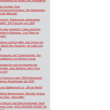
hnenwerke für Kinder und Jugendliche
th Zechlins Oper
ommernachtsträume. Die Salamandrin
d die Bildsäule“
eonore“: Beethovens unbekannter
idelio“. Die Fassung von 1805
nn das gutgehen? Liebe zwischen
inden in Rameaus „Les Fêtes de
mire“
pheus und Eurydike. Das Drama um
e Macht des Gesangs, um Liebe und
d
ntrapunkt und Theaterinstinkt. Vier
ueditionen von Werken Contis
amatische und psychologischer
tensität. Jean-Baptiste Lullys Oper
syché“
n Francisco oder VEB Kraftverkehr.
iteres Musiktheater der DDR
ucks Ballettmusik zu „L’Île de Merlin“
dliche Begegnungen. Miroslav Srnkas
ue Oper „Voice Killer“
n Hölzern und Eidechsenengeln. Beat
rrers Oper „DAS GROSSE FEUER“ für