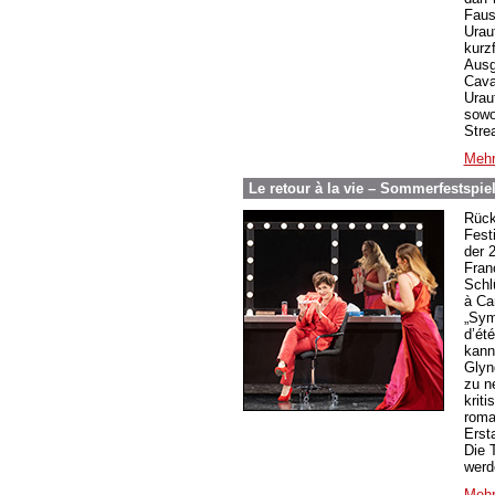
Faus
Urau
kurz
Ausg
Cava
Urau
sowo
Stre
Mehr
Le retour à la vie – Sommerfestspie
Rück
Fest
der 2
Fran
Schl
à Ca
„Sym
d’été
kann
Glyn
zu n
krit
roma
Erst
Die T
werd
Mehr