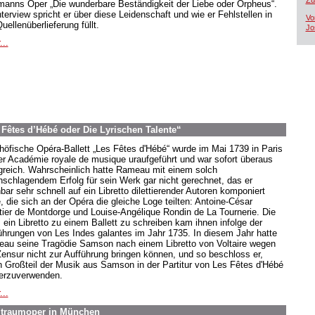
Zü
manns Oper „Die wunderbare Beständigkeit der Liebe oder Orpheus“.
terview spricht er über diese Leidenschaft und wie er Fehlstellen in
Vo
uellenüberlieferung füllt.
Jo
...
 Fêtes d’Hébé oder Die Lyrischen Talente“
höfische Opéra-Ballett „Les Fêtes d'Hébé“ wurde im Mai 1739 in Paris
er Académie royale de musique uraufgeführt und war sofort überaus
lgreich. Wahrscheinlich hatte Rameau mit einem solch
hschlagendem Erfolg für sein Werk gar nicht gerechnet, das er
bar sehr schnell auf ein Libretto dilettierender Autoren komponiert
, die sich an der Opéra die gleiche Loge teilten: Antoine-César
tier de Montdorge und Louise-Angélique Rondin de La Tournerie. Die
, ein Libretto zu einem Ballett zu schreiben kam ihnen infolge der
ührungen von Les Indes galantes im Jahr 1735. In diesem Jahr hatte
au seine Tragödie Samson nach einem Libretto von Voltaire wegen
Zensur nicht zur Aufführung bringen können, und so beschloss er,
n Großteil der Musik aus Samson in der Partitur von Les Fêtes d'Hébé
erzuverwenden.
...
eltraumoper in München