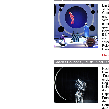
Ein B
stel
Geda
und 
Vers
eine
gesc
Baye
5.6.
von 
Stre
Pole
Baye
Mehr
Charles Gounods „Faust“ in der Di
Nach
Paul
„Fau
erle
Regi
Köln
den 
Espr
Fran
dem 
Cath
darf