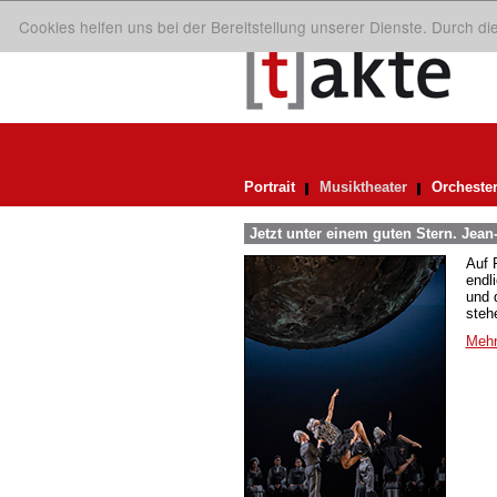
Cookies helfen uns bei der Bereitstellung unserer Dienste. Durch d
Portrait
Musiktheater
Orcheste
Jetzt unter einem guten Stern. Jea
Auf 
endl
und 
steh
Mehr