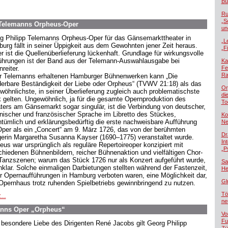
Bü
Ru
„S
p Telemanns Orpheus-Oper
un
g Philipp Telemanns Orpheus-Oper für das Gänsemarkttheater in
„L
urg fällt in seiner Üppigkeit aus dem Gewohnten jener Zeit heraus.
„F
er ist die Quellenüberlieferung lückenhaft. Grundlage für wirkungsvolle
ührungen ist der Band aus der Telemann-Auswahlausgabe bei
Ka
reiter.
Fe
Ra
r Telemanns erhaltenen Hamburger Bühnenwerken kann „Die
erbare Beständigkeit der Liebe oder Orpheus“ (TVWV 21:18) als das
Or
wöhnlichste, in seiner Überlieferung zugleich auch problematischste
di
 gelten. Ungewöhnlich, ja für die gesamte Opernproduktion des
To
ters am Gänsemarkt sogar singulär, ist die Verbindung von deutscher,
ienischer und französischer Sprache im Libretto des Stückes,
Ko
ntümlich und erklärungsbedürftig die erste nachweisbare Aufführung
Ne
Oper als ein „Concert“ am 9. März 1726, das von der berühmten
Dr
erin Margaretha Susanna Kayser (1690–1775) veranstaltet wurde.
In
eus war ursprünglich als reguläre Repertoireoper konzipiert mit
„P
chiedenen Bühnenbildern, reicher Bühnenaktion und vielfältigen Chor-
Tanzszenen; warum das Stück 1726 nur als Konzert aufgeführt wurde,
Sa
unklar. Solche einmaligen Darbietungen stellten während der Fastenzeit,
He
er Opernaufführungen in Hamburg verboten waren, eine Möglichkeit dar,
Gl
Opernhaus trotz ruhenden Spielbetriebs gewinnbringend zu nutzen.
Tö
...
ne
anns Oper „Orpheus“
Vo
Fu
 besondere Liebe des Dirigenten René Jacobs gilt Georg Philipp