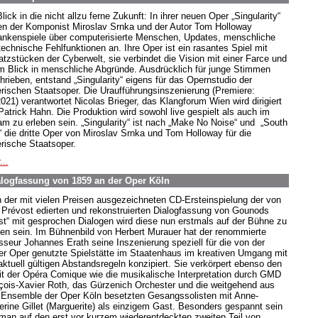
lick in die nicht allzu ferne Zukunft: In ihrer neuen Oper „Singularity“
len der Komponist Miroslav Srnka und der Autor Tom Holloway
nkenspiele über computerisierte Menschen, Updates, menschliche
technische Fehlfunktionen an. Ihre Oper ist ein rasantes Spiel mit
atzstücken der Cyberwelt, sie verbindet die Vision mit einer Farce und
m Blick in menschliche Abgründe. Ausdrücklich für junge Stimmen
hrieben, entstand „Singularity“ eigens für das Opernstudio der
rischen Staatsoper. Die Uraufführungsinszenierung (Premiere:
2021) verantwortet Nicolas Brieger, das Klangforum Wien wird dirigiert
Patrick Hahn. Die Produktion wird sowohl live gespielt als auch im
am zu erleben sein. „Singularity“ ist nach „Make No Noise“ und „South
“ die dritte Oper von Miroslav Srnka und Tom Holloway für die
rische Staatsoper.
...
alogfassung von 1859 an der Oper Köln
 der mit vielen Preisen ausgezeichneten CD-Ersteinspielung der von
 Prévost edierten und rekonstruierten Dialogfassung von Gounods
st“ mit gesprochen Dialogen wird diese nun erstmals auf der Bühne zu
ben sein. Im Bühnenbild von Herbert Murauer hat der renommierte
sseur Johannes Erath seine Inszenierung speziell für die von der
er Oper genutzte Spielstätte im Staatenhaus im kreativen Umgang mit
aktuell gültigen Abstandsregeln konzipiert. Sie verkörpert ebenso den
it der Opéra Comique wie die musikalische Interpretation durch GMD
çois-Xavier Roth, das Gürzenich Orchester und die weitgehend aus
Ensemble der Oper Köln besetzten Gesangssolisten mit Anne-
erine Gillet (Marguerite) als einzigem Gast. Besonders gespannt sein
 man auf den erst vor kurzem wiederentdeckten zweiten Teil von