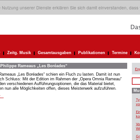
ie Nutzung unserer Dienste erklären Sie sich damit einverstanden, dass
r
Zeitg. Musik
Gesamtausgaben
Publikationen
Termine
Ko
n-Philippe Rameaus „Les Boréades“
Eng
Rameaus „Les Boréades“ schien ein Fluch zu lasten. Damit ist nun
ich Schluss: Mit der Edition im Rahmen der „Opera Omnia Rameau“
den verschiedenen Aufführungsoptionen, die das Material bietet,
en nun alle Möglichkeiten offen, dieses Meisterwerk aufzuführen.
Mus
...
Ty
vo
Ei
ko
Vo
Wi
Gr