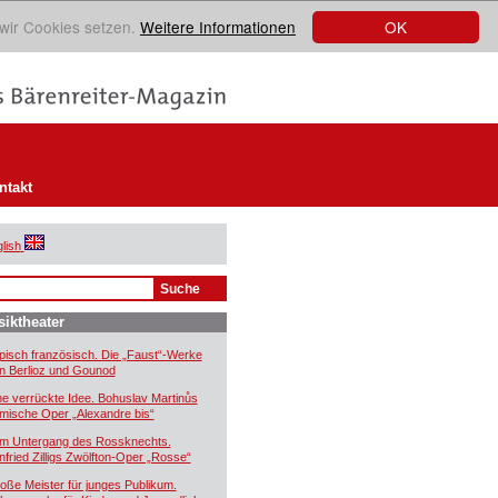
OK
 wir Cookies setzen.
Weitere Informationen
ntakt
lish
iktheater
pisch französisch. Die „Faust“-Werke
n Berlioz und Gounod
ne verrückte Idee. Bohuslav Martinůs
mische Oper „Alexandre bis“
m Untergang des Rossknechts.
nfried Zilligs Zwölfton-Oper „Rosse“
oße Meister für junges Publikum.