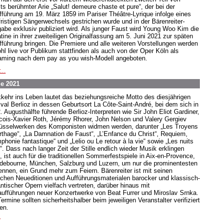
ts berühmter Arie „Salut! demeure chaste et pure“, der bei der
fführung am 19. März 1859 im Pariser Théâtre-Lyrique infolge eines
fristigen Sängerwechsels gestrichen wurde und in der Bärenreiter-
abe exklusiv publiziert wird. Als junger Faust wird Young Woo Kim die
tine in ihrer zweiteiligen Originalfassung am 5. Juni 2021 zur späten
fführung bringen. Die Premiere und alle weiteren Vorstellungen werden
hl live vor Publikum stattfinden als auch von der Oper Köln als
aming nach dem pay as you wish-Modell angeboten.
...
le 2021
kehr ins Leben lautet das beziehungsreiche Motto des diesjährigen
ival Berlioz in dessen Geburtsort La Côte-Saint-André, bei dem sich in
. Augusthälfte führende Berlioz-Interpreten wie Sir John Eliot Gardiner,
cois-Xavier Roth, Jérémy Rhorer, John Nelson und Valery Gergiev
üsselwerken des Komponisten widmen werden, darunter „Les Troyens
rthage“, „La Damnation de Faust“, „L’Enfance du Christ“, Requiem,
phonie fantastique“ und „Lelio ou Le retour à la vie“ sowie „Les nuits
“. Dass nach langer Zeit der Stille endlich wieder Musik erklingen
, ist auch für die traditionellen Sommerfestspiele in Aix-en-Provence,
debourne, München, Salzburg und Luzern, um nur die prominentesten
ennen, ein Grund mehr zum Feiern. Bärenreiter ist mit seinen
ischen Neueditionen und Aufführungsmaterialen barocker und klassisch-
ntischer Opern vielfach vertreten, darüber hinaus mit
aufführungen neuer Konzertwerke von Beat Furrer und Miroslav Srnka.
ermine sollten sicherheitshalber beim jeweiligen Veranstalter verifiziert
en.
...