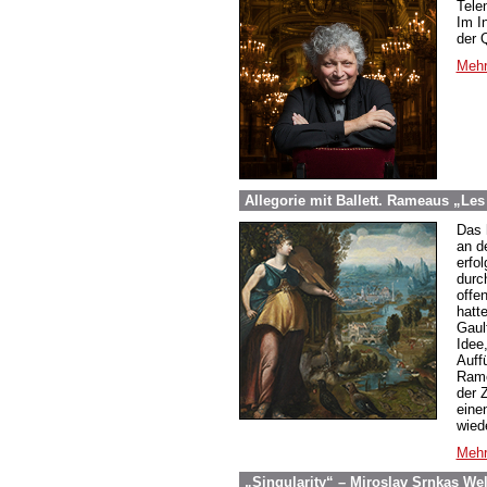
Tele
Im In
der Q
Mehr
Allegorie mit Ballett. Rameaus „Les
Das 
an d
erfo
durc
offen
hatte
Gaul
Idee
Auff
Rame
der 
eine
wied
Mehr
„Singularity“ – Miroslav Srnkas W