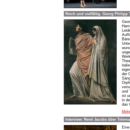
Reich und vielfältig. Georg Philip
Geor
Hamb
Leid
Auff
Bären
Unte
wund
unge
Werk
Thea
ital
eige
der 
Säng
Orph
vers
und 
ist 
in d
das 
Mehr
Interview: René Jacobs über Telem
Eine