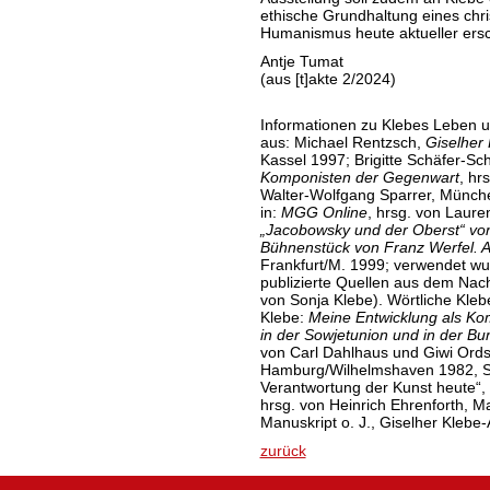
ethische Grundhaltung eines chri
Humanismus heute aktueller ersc
Antje Tumat
(aus [t]akte 2/2024)
Informationen zu Klebes Leben u
aus: Michael Rentzsch,
Giselher
Kassel 1997; Brigitte Schäfer-Sch
Komponisten der Gegenwart
, hr
Walter-Wolfgang Sparrer, Münch
in:
MGG Online
, hrsg. von Laure
„Jacobowsky und der Oberst“
vo
Bühnenstück von Franz Werfel. A
Frankfurt/M. 1999; verwendet wu
publizierte Quellen aus dem Nach
von Sonja Klebe). Wörtliche Kleb
Klebe:
Meine Entwicklung als Ko
in der Sowjetunion und in der B
von Carl Dahlhaus und Giwi Ords
Hamburg/Wilhelmshaven 1982, S.
Verantwortung der Kunst heute“, 
hrsg. von Heinrich Ehrenforth, M
Manuskript o. J., Giselher Klebe
zurück