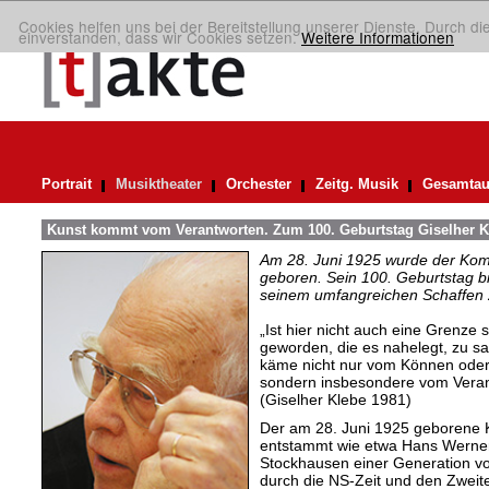
Cookies helfen uns bei der Bereitstellung unserer Dienste. Durch di
einverstanden, dass wir Cookies setzen.
Weitere Informationen
Portrait
Musiktheater
Orchester
Zeitg. Musik
Gesamtau
Kunst kommt vom Verantworten. Zum 100. Geburtstag Giselher K
Am 28. Juni 1925 wurde der Kom
geboren. Sein 100. Geburtstag bi
seinem umfangreichen Schaffen 
„Ist hier nicht auch eine Grenze s
geworden, die es nahelegt, zu s
käme nicht nur vom Können ode
sondern insbesondere vom Vera
(Giselher Klebe 1981)
Der am 28. Juni 1925 geborene 
entstammt wie etwa Hans Werner
Stockhausen einer Generation v
durch die NS-Zeit und den Zweit