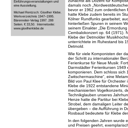
zunächst als Dozent für Komposi
Einführungsveranstaltungen und
damals noch „Nordwestdeutschen
eine Ausstellung.
bevor er 1962 zum ordentlichen 
Michael Rentzsch: Giselher Klebe.
hatte Klebe zudem bereits im Stu
Werkverzeichnis 1947–1995.
Kölner Rundfunks gearbeitet; au
Bärenreiter-Verlag 1997. 288
hinterließen Spuren in seinem W
Seiten. € 33,50. Internetseite:
seinem Einakter „Die Ermordung
www.giselherklebe.de
Cembalokonzert op. 64 (1971). N
Klebe der Detmolder Musikhoch
unterrichtete im Ruhestand bis 1
Detmold.
Wie für viele Komponisten der d
der Schritt zu internationaler Be
Ferienkurse für Neue Musik: Fort
Darmstädter Ferienkursen 1949
komponieren. Dem schloss sich 1
Zwitschermaschine“, eine Metam
Bild von Paul Klee für Orchester
Klebe die 1922 entstandene Minia
mechanisierten Vogelkonzerts, de
Technikglauben unseres Jahrhunde
Henze hatte die Partitur bei Kle
Strobel, dem damaligen Leiter d
übergeben – die Aufführung in 
Rosbaud bedeutete für Klebe de
In den folgenden Jahren wurde e
und Preisen geehrt, exemplarisch