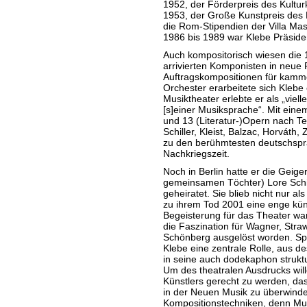
1952, der Förderpreis des Kultur
1953, der Große Kunstpreis des
die Rom-Stipendien der Villa M
1986 bis 1989 war Klebe Präside
Auch kompositorisch wiesen die
arrivierten Komponisten in neue 
Auftragskompositionen für kamm
Orchester erarbeitete sich Klebe
Musiktheater erlebte er als „viel
[s]einer Musiksprache“. Mit eine
und 13 (Literatur-)Opern nach T
Schiller, Kleist, Balzac, Horváth
zu den berühmtesten deutschsp
Nachkriegszeit.
Noch in Berlin hatte er die Geige
gemeinsamen Töchter) Lore Schil
geheiratet. Sie blieb nicht nur al
zu ihrem Tod 2001 eine enge küns
Begeisterung für das Theater wa
die Faszination für Wagner, Stra
Schönberg ausgelöst worden. Spät
Klebe eine zentrale Rolle, aus d
in seine auch dodekaphon struktu
Um des theatralen Ausdrucks wil
Künstlers gerecht zu werden, da
in der Neuen Musik zu überwinden
Kompositionstechniken, denn Musik