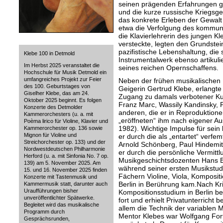
seinen prägenden Erfahrungen ge
und die kurze russische Kriegsg
das konkrete Erleben der Gewalt
etwa die Verfolgung des kommuni
die Klavierlehrerin des jungen K
versteckte, legten den Grundstei
pazifistische Lebenshaltung, die
Klebe 100 in Detmold
Instrumentalwerk ebenso artikulie
Im Herbst 2025 veranstaltet die
seines reichen Opernschaffens.
Hochschule für Musik Detmold ein
umfangreiches Projekt zur Feier
Neben der frühen musikalischen 
des 100. Geburtstages von
Geigerin Gertrud Klebe, erlangt
Giselher Klebe, das am 24.
Zugang zu damals verbotener Kun
Oktober 2025 beginnt. Es folgen
Franz Marc, Wassily Kandinsky, 
Konzerte des Detmolder
anderen, die er in Reproduktion
Kammerorchesters (u. a. mit
„eröffneten“ ihm nach eigener Au
Poèma lirico für Violine, Klavier und
1982). Wichtige Impulse für sein 
Kammerorchester op. 136 sowie
Mignon für Violine und
er durch die als „entartet“ verfe
Streichorchester op. 133) und der
Arnold Schönberg, Paul Hindemit
Nordwestdeutschen Philharmonie
er durch die persönliche Vermittl
Herford (u. a. mit Sinfonia No. 7 op.
Musikgeschichtsdozenten Hans B
139) am 5. November 2025. Am
während seiner ersten Musikstud
15. und 16. November 2025 finden
Fächern Violine, Viola, Komposi
Konzerte mit Tastenmusik und
Berlin in Berührung kam.Nach Kri
Kammermusik statt, darunter auch
Uraufführungen bisher
Kompositionsstudium in Berlin b
unveröffentlichter Spätwerke.
fort und erhielt Privatunterricht 
Begleitet wird das musikalische
allem die Technik der variablen 
Programm durch
Mentor Klebes war Wolfgang For
Gesprächsrunden,