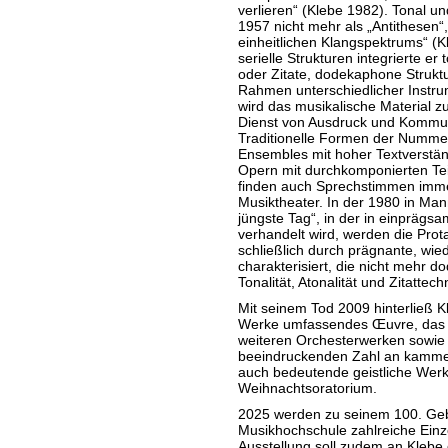
verlieren“ (Klebe 1982). Tonal u
1957 nicht mehr als „Antithesen“
einheitlichen Klangspektrums“ (Kle
serielle Strukturen integrierte 
oder Zitate, dodekaphone Struktu
Rahmen unterschiedlicher Instru
wird das musikalische Material z
Dienst von Ausdruck und Kommun
Traditionelle Formen der Nummer
Ensembles mit hoher Textverständ
Opern mit durchkomponierten Te
finden auch Sprechstimmen imme
Musiktheater. In der 1980 in Ma
jüngste Tag“, in der in einpräg
verhandelt wird, werden die Prot
schließlich durch prägnante, wie
charakterisiert, die nicht mehr do
Tonalität, Atonalität und Zitattech
Mit seinem Tod 2009 hinterließ K
Werke umfassendes Œuvre, das n
weiteren Orchesterwerken sowie 
beeindruckenden Zahl an kamme
auch bedeutende geistliche Werk
Weihnachtsoratorium.
2025 werden zu seinem 100. Geb
Musikhochschule zahlreiche Einze
Ausstellung soll zudem an Klebe 