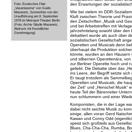
den Erwartungen der sozialistisch
Foto: Exotisches Flair:
„Vasantasena“ von Guido
Wie bei vielem im DDR-Sozialismu
Masanetz, Szenenfoto von der
Kluft zwischen Theorie und Praxi
Uraufführung am 8. September
1978 im Metropol-Theater Berlin
den Zeitschriften „Musik und Gese
(Foto: Archiv Sibylle Masanetz,
und bei Arbeitstreffen mit Verla
Abdruck mit freundlicher
jahrzehntelang sowohl über den B
Genehmigung)
debattiert wurde als auch über di
sozialistischen Gesellschaft ang
Operetten und Musicals denn beh
überhaupt die Produktion solche
könnte, wurden an den Häusern w
und silbernen Operettenära, von
zur Berliner Operette hoch und r
geliebt. Die Debatte über das „Hei
ins Leere, der Begriff setzte sic
Er taugt trotzdem als Sammelbegr
Operetten und Musicals, die haup
der Zeit“ und „Henschel Musik“ e
heute Teil der Bärenreiter-Unte
nun schlummern und einer Wiede
Komponisten, die in der Lage wa
dabei nicht seichte Musik zu ko
einige, allen voran Gerd Natschi
Kawan und Conny Odd (eigentlich
speist sich großteils aus Gesell
Blues, Cha-Cha-Cha, Rumba, Boo