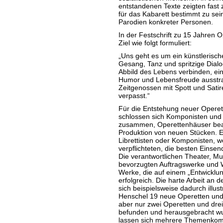
entstandenen Texte zeigten fast z
für das Kabarett bestimmt zu sein,
Parodien konkreter Personen.
In der Festschrift zu 15 Jahren 
Ziel wie folgt formuliert:
„Uns geht es um ein künstlerisch
Gesang, Tanz und spritzige Dial
Abbild des Lebens verbinden, ein
Humor und Lebensfreude ausstra
Zeitgenossen mit Spott und Satir
verpasst.“
Für die Entstehung neuer Operet
schlossen sich Komponisten und 
zusammen, Operettenhäuser beau
Produktion von neuen Stücken. 
Librettisten oder Komponisten, w
verpflichteten, die besten Einse
Die verantwortlichen Theater, Mu
bevorzugten Auftragswerke und 
Werke, die auf einem „Entwicklun
erfolgreich. Die harte Arbeit an
sich beispielsweise dadurch illust
Henschel 19 neue Operetten und 
aber nur zwei Operetten und drei
befunden und herausgebracht wur
lassen sich mehrere Themenkomp