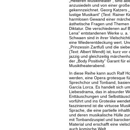
„Heiteren Musiktheater“, sind abe
anzusiedeln und von einer großen s
gekennzeichnet. Georg Katzers
lustige Musikant“ (Text: Rainer K
harmlosen Gewand einer märchen
ästhetische Fragen und Themen
Diktatur. Die verschiedenen auf
Lena“ entstandenen Werke u. a.
Schwaen sind in ihrer Vielschichti
eine Wiederentdeckung wert. Un
„Prinzessin Zartfuß und die sieb
(Text: Albert Wendt) ist, kurz v
jazzig und gleichzeitig märchenh
der „Body Positivity“ Garant für
Musiktheaterabend.
In diese Reihe kann auch Ralf Hoy
werden, eine Opera grotesque für
Sprechchor und Tonband, basier
García Lorca. Es handelt sich um
Liebesdrama, das in absurder W
Enttäuschungen und Selbsttäusch
vorführt und ins Groteske wende
faszinierend ist die virtuose Mus
Sprache, die eine partielle inhal
und deren musikalische Hülle zur
mit Tonbandzuspiel und barock
Material und erschafft eine vielsc
auch komische Welt.