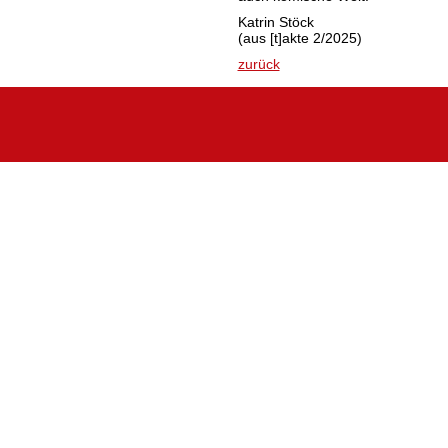
Katrin Stöck
(aus [t]akte 2/2025)
zurück