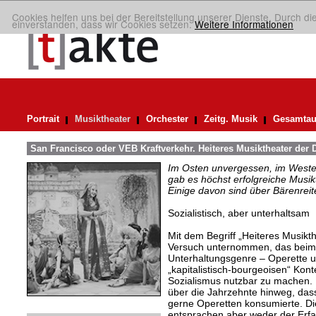
Cookies helfen uns bei der Bereitstellung unserer Dienste. Durch di
einverstanden, dass wir Cookies setzen.
Weitere Informationen
Portrait
Musiktheater
Orchester
Zeitg. Musik
Gesamtau
San Francisco oder VEB Kraftverkehr. Heiteres Musiktheater der
Im Osten unvergessen, im Westen
gab es höchst erfolgreiche Musi
Einige davon sind über Bärenreiter
Sozialistisch, aber unterhaltsam
Mit dem Begriff „Heiteres Musikt
Versuch unternommen, das beim 
Unterhaltungsgenre – Operette 
„kapitalistisch-bourgeoisen“ Kont
Sozialismus nutzbar zu machen. 
über die Jahrzehnte hinweg, das
gerne Operetten konsumierte. D
entsprachen aber weder der Erf