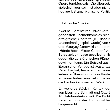
Operetten/Musicals. Die Überset
vielschichtiger sein, ist aber nic
heutige US-amerikanische Politik 
Erfolgreiche Stücke
Zwei bei Bärenreiter · Alkor ver
genannten Themenkomplex sind 
erfolgreiche Operette „In Frisco is
tausendmal gespielt wurde) von 
und Maurycy Janowski und die 
„Hände hoch, Mister Copper!“ v
Beide zeigen, dass gesellschaftl
gegen die zerstörerischen Pläne 
gewinnen kann. Ein Beispiel aus 
literarischer Vorlage ist „Vasan
Peter Ensikat, basierend auf eine
liebende Überwindung von Kaste
auf einer Indienreise tief in die 
die Eindrücke in seinem Werk.
Ein weiteres Stück im Kontext der 
von Eberhard Schmidt und Otto S
16. Jahrhunderts spielt. Die Dic
treten auf, und der Komponist hat
beigemischt.