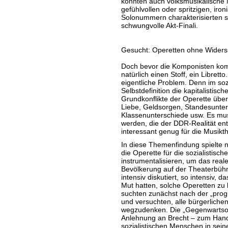
konnten auch volksmusikalische
gefühlvollen oder spritzigen, iro
Solonummern charakterisierten si
schwungvolle Akt-Finali.
Gesucht: Operetten ohne Wider
Doch bevor die Komponisten kom
natürlich einen Stoff, ein Libretto
eigentliche Problem. Denn im sozi
Selbstdefinition die kapitalistis
Grundkonflikte der Operette üb
Liebe, Geldsorgen, Standesunter
Klassenunterschiede usw. Es m
werden, die der DDR-Realität ent
interessant genug für die Musik
In diese Themenfindung spielte n
die Operette für die sozialistische
instrumentalisieren, um das reale
Bevölkerung auf der Theaterbühn
intensiv diskutiert, so intensiv,
Mut hatten, solche Operetten zu
suchten zunächst nach der „prog
und versuchten, alle bürgerliche
wegzudenken. Die „Gegenwartsoper
Anlehnung an Brecht – zum Han
sozialistischen Menschen in sei