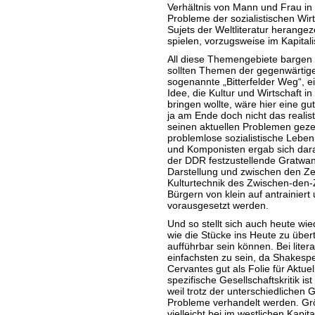
Verhältnis von Mann und Frau in 
Probleme der sozialistischen Wir
Sujets der Weltliteratur herange
spielen, vorzugsweise im Kapital
All diese Themengebiete bargen 
sollten Themen der gegenwärtigen
sogenannte „Bitterfelder Weg“, ei
Idee, die Kultur und Wirtschaft in
bringen wollte, wäre hier eine gu
ja am Ende doch nicht das realist
seinen aktuellen Problemen geze
problemlose sozialistische Leben 
und Komponisten ergab sich dara
der DDR festzustellende Gratwand
Darstellung und zwischen den Zeil
Kulturtechnik des Zwischen-den-
Bürgern von klein auf antrainier
vorausgesetzt werden.
Und so stellt sich auch heute wi
wie die Stücke ins Heute zu über
aufführbar sein können. Bei liter
einfachsten zu sein, da Shakesp
Cervantes gut als Folie für Aktu
spezifische Gesellschaftskritik is
weil trotz der unterschiedlichen 
Probleme verhandelt werden. Grö
vielleicht bei im westlichen Kapi