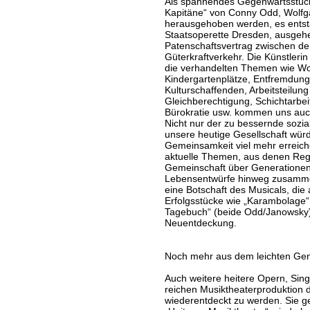
Als spannendes Gegenwartsstück 
Kapitäne“ von Conny Odd, Wolfga
herausgehoben werden, es entsta
Staatsoperette Dresden, ausgeh
Patenschaftsvertrag zwischen d
Güterkraftverkehr. Die Künstlerin I
die verhandelten Themen wie Wo
Kindergartenplätze, Entfremdung
Kulturschaffenden, Arbeitsteilung
Gleichberechtigung, Schichtarbe
Bürokratie usw. kommen uns auch
Nicht nur der zu bessernde sozi
unsere heutige Gesellschaft würd
Gemeinsamkeit viel mehr erreiche
aktuelle Themen, aus denen Regi
Gemeinschaft über Generationen
Lebensentwürfe hinweg zusamm
eine Botschaft des Musicals, die 
Erfolgsstücke wie „Karambolage“ 
Tagebuch“ (beide Odd/Janowsky) 
Neuentdeckung.
Noch mehr aus dem leichten Ge
Auch weitere heitere Opern, Sing
reichen Musiktheaterproduktion d
wiederentdeckt zu werden. Sie ge