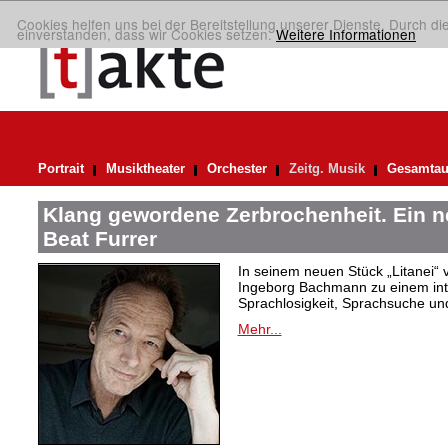
Cookies helfen uns bei der Bereitstellung unserer Dienste. Durch di
einverstanden, dass wir Cookies setzen.
Weitere Informationen
Portrait
Musiktheater
Orchester
Zeitg. Musik
Gesamtau
Klang gewordene Zerbrochenheit. Ein 
Beat Furrer
In seinem neuen Stück „Litanei“ 
Ingeborg Bachmann zu einem in
Sprachlosigkeit, Sprachsuche und
Mehr...