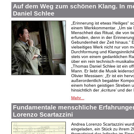
Auf dem Weg zum schönen Klang. In 
Daniel Schlee
„Erinnerung ist etwas Heiliges“ 
einem Werkkommentar. „Um sie le
Menschheit das Ritual, die von t
erfunden, denn in der Erinnerung
Gebundenheit der Zeit hinaus.“ 
vielseitiges Werk nicht nur von m
Durchformung und Klangsinnlichk
stets von einem gedanklichen Ra
über ein rein technisch-musikali
„Thomas Daniel Schlee ist ein offe
Mann. Er liebt die Musik leidensc
Olivier Messiaen: „Er ist ein her
außerordentlich begabter Kompo
einem hohen geistigen Streben un
hinsichtlich der ‚écriture’ und der
Mehr...
Fundamentale menschliche Erfahrungen
Lorenzo Scartazzini
Andrea Lorenzo Scartazzini wur
eingeladen, ein Stück zu ihrem 2
thematisiert das Irdische im Sin