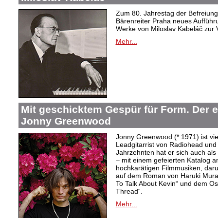
Zum 80. Jahrestag der Befreiung 
Bärenreiter Praha neues Aufführu
Werke von Miloslav Kabeláč zur 
Mehr...
Mit geschicktem Gespür für Form. Der 
Jonny Greenwood
Jonny Greenwood (* 1971) ist vie
Leadgitarrist von Radiohead und 
Jahrzehnten hat er sich auch a
– mit einem gefeierten Katalog 
hochkarätigen Filmmusiken, dar
auf dem Roman von Haruki Mur
To Talk About Kevin“ und dem O
Thread“.
Mehr...