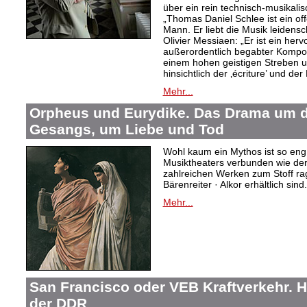
über ein rein technisch-musikali
„Thomas Daniel Schlee ist ein offe
Mann. Er liebt die Musik leidensc
Olivier Messiaen: „Er ist ein her
außerordentlich begabter Kompo
einem hohen geistigen Streben un
hinsichtlich der ‚écriture’ und der
Mehr...
Orpheus und Eurydike. Das Drama um d
Gesangs, um Liebe und Tod
Wohl kaum ein Mythos ist so eng
Musiktheaters verbunden wie de
zahlreichen Werken zum Stoff rag
Bärenreiter · Alkor erhältlich sind.
Mehr...
San Francisco oder VEB Kraftverkehr. H
der DDR