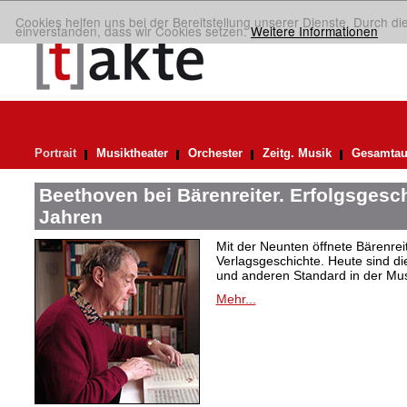
Cookies helfen uns bei der Bereitstellung unserer Dienste. Durch di
einverstanden, dass wir Cookies setzen.
Weitere Informationen
Portrait
Musiktheater
Orchester
Zeitg. Musik
Gesamtau
Beethoven bei Bärenreiter. Erfolgsgesch
Jahren
Mit der Neunten öffnete Bärenrei
Verlagsgeschichte. Heute sind di
und anderen Standard in der Mus
Mehr...