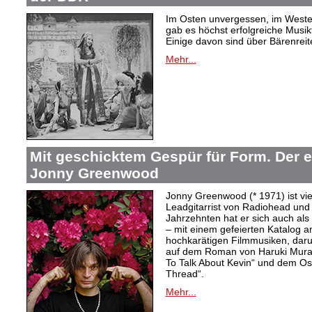
Im Osten unvergessen, im Westen
gab es höchst erfolgreiche Musi
Einige davon sind über Bärenreiter
Mehr...
Mit geschicktem Gespür für Form. Der 
Jonny Greenwood
Jonny Greenwood (* 1971) ist vie
Leadgitarrist von Radiohead und 
Jahrzehnten hat er sich auch a
– mit einem gefeierten Katalog 
hochkarätigen Filmmusiken, dar
auf dem Roman von Haruki Mur
To Talk About Kevin“ und dem O
Thread“.
Mehr...