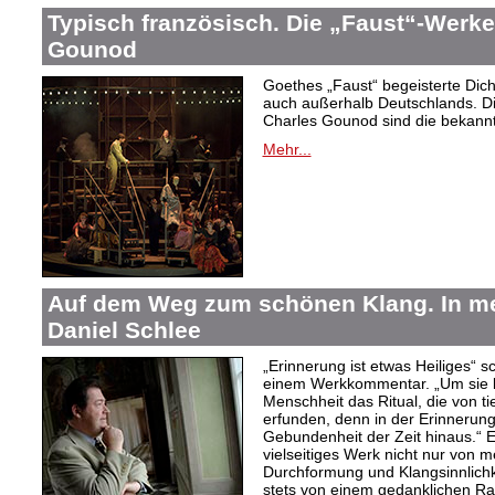
Typisch französisch. Die „Faust“-Werke
Gounod
Goethes „Faust“ begeisterte Dic
auch außerhalb Deutschlands. Di
Charles Gounod sind die bekann
Mehr...
Auf dem Weg zum schönen Klang. In 
Daniel Schlee
„Erinnerung ist etwas Heiliges“ 
einem Werkkommentar. „Um sie le
Menschheit das Ritual, die von t
erfunden, denn in der Erinnerung
Gebundenheit der Zeit hinaus.“ 
vielseitiges Werk nicht nur von m
Durchformung und Klangsinnlichk
stets von einem gedanklichen Ra