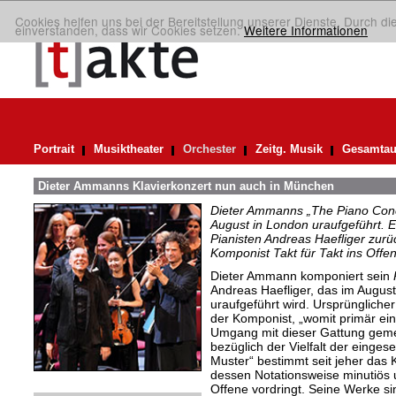
Cookies helfen uns bei der Bereitstellung unserer Dienste. Durch di
einverstanden, dass wir Cookies setzen.
Weitere Informationen
Portrait
Musiktheater
Orchester
Zeitg. Musik
Gesamtau
Dieter Ammanns Klavierkonzert nun auch in München
Dieter Ammanns „The Piano Conc
August in London uraufgeführt. Es
Pianisten Andreas Haefliger zurüc
Komponist Takt für Takt ins Offen
Dieter Ammann komponiert sein
Andreas Haefliger, das im August
uraufgeführt wird. Ursprünglicher 
der Komponist, „womit primär ei
Umgang mit dieser Gattung gemein
bezüglich der Vielfalt der einges
Muster“ bestimmt seit jeher da
dessen Notationsweise minutiös un
Offene vordringt. Seine Werke si