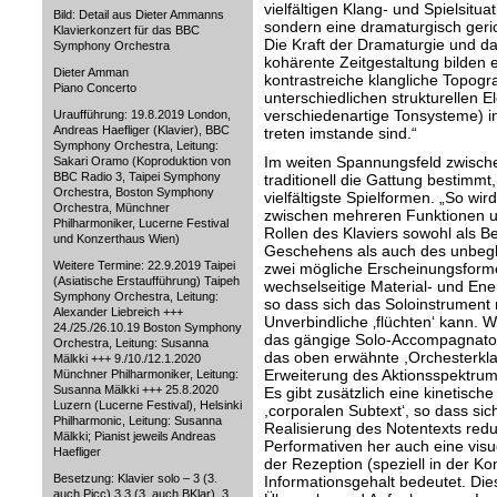
vielfältigen Klang- und Spielsitua
Bild: Detail aus Dieter Ammanns
sondern eine dramaturgisch geric
Klavierkonzert für das BBC
Die Kraft der Dramaturgie und 
Symphony Orchestra
kohärente Zeitgestaltung bilden e
Dieter Amman
kontrastreiche klangliche Topogra
Piano Concerto
unterschiedlichen strukturellen 
verschiedenartige Tonsysteme) in
Uraufführung: 19.8.2019 London,
Andreas Haefliger (Klavier), BBC
treten imstande sind.“
Symphony Orchestra, Leitung:
Im weiten Spannungsfeld zwische
Sakari Oramo (Koproduktion von
BBC Radio 3, Taipei Symphony
traditionell die Gattung bestim
Orchestra, Boston Symphony
vielfältigste Spielformen. „So wi
Orchestra, Münchner
zwischen mehreren Funktionen u
Philharmoniker, Lucerne Festival
Rollen des Klaviers sowohl als Be
und Konzerthaus Wien)
Geschehens als auch des unbegle
Weitere Termine: 22.9.2019 Taipei
zwei mögliche Erscheinungsformen
(Asiatische Erstaufführung) Taipeh
wechselseitige Material- und Ener
Symphony Orchestra, Leitung:
so dass sich das Soloinstrument n
Alexander Liebreich +++
Unverbindliche ‚flüchten‘ kann.
We
24./25./26.10.19 Boston Symphony
das gängige Solo-Accompagnato,
Orchestra, Leitung: Susanna
das oben erwähnte ,Orchesterklav
Mälkki +++ 9./10./12.1.2020
Erweiterung des Aktionsspektrum
Münchner Philharmoniker, Leitung:
Susanna Mälkki +++ 25.8.2020
Es gibt zusätzlich eine kinetisc
Luzern (Lucerne Festival), Helsinki
,corporalen Subtext‘, so dass sich
Philharmonic, Leitung: Susanna
Realisierung des Notentexts redu
Mälkki; Pianist jeweils Andreas
Performativen her auch eine visue
Haefliger
der Rezeption (speziell in der Ko
Besetzung: Klavier solo – 3 (3.
Informationsgehalt bedeutet. Die
auch Picc),3,3 (3. auch BKlar), 3