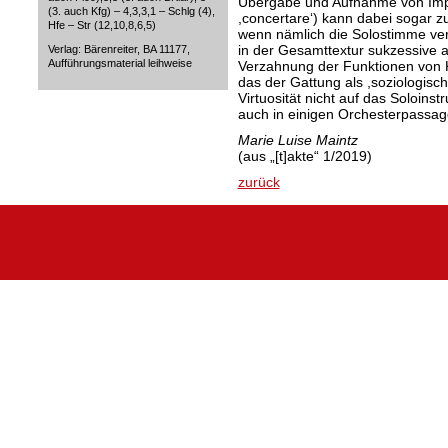
Übergabe und Aufnahme von Impu
(3. auch Kfg) – 4,3,3,1 – Schlg (4),
,concertare‘) kann dabei sogar z
Hfe – Str (12,10,8,6,5)
wenn nämlich die Solostimme verw
in der Gesamttextur sukzessive a
Verlag: Bärenreiter, BA 11177,
Aufführungsmaterial leihweise
Verzahnung der Funktionen von K
das der Gattung als ,soziologisc
Virtuosität nicht auf das Soloins
auch in einigen Orchesterpassage
Marie Luise Maintz
(aus „[t]akte“ 1/2019)
zurück