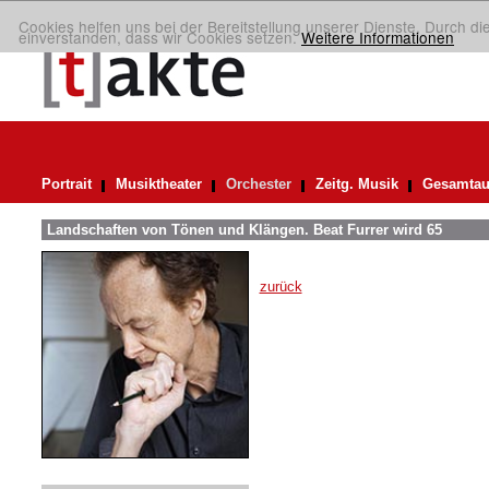
Cookies helfen uns bei der Bereitstellung unserer Dienste. Durch di
einverstanden, dass wir Cookies setzen.
Weitere Informationen
Portrait
Musiktheater
Orchester
Zeitg. Musik
Gesamtau
Landschaften von Tönen und Klängen. Beat Furrer wird 65
zurück