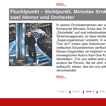
Mehr...
Fluchtpunkt – Sichtpunkt. Miroslav Srnk
zwei Hörner und Orchester
In seinen Orchesterwerken der v
Komponist Miroslav Srnka das Or
„Einzelteile“ auf und individualis
Streicherapparats, so dass letztli
„Superorganismus“ entsteht. In s
This Us?“ treten zwei Solohörner
vielfachen Einzelstimmen verflo
Dieses Gegenüber ist inspiriert 
norwegischen Autors Karl-Ove Kn
Identitäten: „Für uns selbst sind 
andere die Person, die wir sind, 
auftaucht, etwas, das bei uns a
verschwindet.
Mehr...
<
Seite 1
Seite 2
Seite 3
Seite