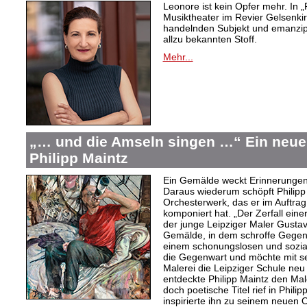
Leonore ist kein Opfer mehr. In „
Musiktheater im Revier Gelsenki
handelnden Subjekt und emanzipi
allzu bekannten Stoff.
Mehr...
„… und die Amseln singen …“ Ein neue
Philipp Maintz
Ein Gemälde weckt Erinnerungen 
Daraus wiederum schöpft Philipp 
Orchesterwerk, das er im Auftra
komponiert hat. „Der Zerfall einer
der junge Leipziger Maler Gusta
Gemälde, in dem schroffe Gegens
einem schonungslosen und sozialk
die Gegenwart und möchte mit sei
Malerei die Leipziger Schule neu 
entdeckte Philipp Maintz den Mal
doch poetische Titel rief in Phil
inspirierte ihn zu seinem neuen 