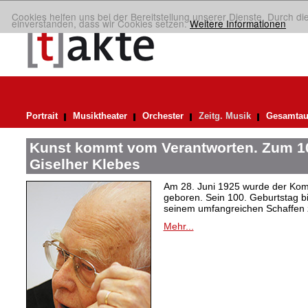
Cookies helfen uns bei der Bereitstellung unserer Dienste. Durch di
einverstanden, dass wir Cookies setzen.
Weitere Informationen
Portrait
Musiktheater
Orchester
Zeitg. Musik
Gesamtau
Kunst kommt vom Verantworten. Zum 10
Giselher Klebes
Am 28. Juni 1925 wurde der Kom
geboren. Sein 100. Geburtstag bi
seinem umfangreichen Schaffen 
Mehr...