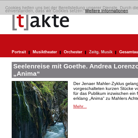
Cookies helfen uns bei der Bereitstellung unserer Dienste. Durch di
einverstanden, dass wir Cookies setzen.
Weitere Informationen
Portrait
Musiktheater
Orchester
Zeitg. Musik
Gesamtau
Seelenreise mit Goethe. Andrea Lorenzo
„Anima“
Der Jenaer Mahler-Zyklus gelangt
vorgeschalteten kurzen Stücke v
für das Publikum inzwischen ein 
erklang „Anima“ zu Mahlers Achte
Mehr...