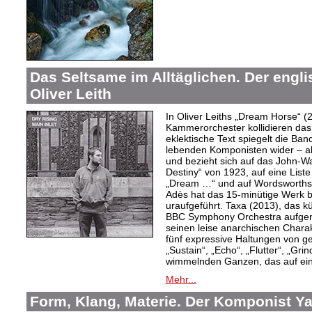
Das Seltsame im Alltäglichen. Der engl
Oliver Leith
In Oliver Leiths „Dream Horse“ (
Kammerorchester kollidieren das
eklektische Text spiegelt die Ban
lebenden Komponisten wider – a
und bezieht sich auf das John-W
Destiny“ von 1923, auf eine Lis
„Dream …“ und auf Wordsworths
Adès hat das 15-minütige Werk 
uraufgeführt. Taxa (2013), das k
BBC Symphony Orchestra aufgen
seinen leise anarchischen Charak
fünf expressive Haltungen von 
„Sustain“, „Echo“, „Flutter“, „Gr
wimmelnden Ganzen, das auf ein
Mehr...
Form, Klang, Materie. Der Komponist Y