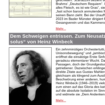
geschildert. Scartazzini bezieht 
Brahms‘ „Deutschem Requiem“. I
alles Fleisch, es ist wie Gras“, 
„fast schon barock anmutendes Me
seinen Bann zieht. Bei der Urau
2023 im Basler Münster dirigiert
Gesangverein und das Kammeror
Mehr...
Dem Schweigen entrissen. Zum Neusatz 
solus“ von Heinz Winbeck
Ein zehnminütiges Orchestertutti
Unisonobewegung“ und „jambisch
eröffnet die einsätzige Erste Sin
geradezu elementarer Wucht. Da
Passagen, doch der Grundgestus d
getriebener. Dazwischen erkling
direkte Zitate aus Gustav Mahler
gleichsam als klingend zum Aus
Beschwörung einer anderen, hum
Heinz Winbeck (1946–2019) vielde
zum einen auf das Gloria des ka
auf die absolute Isolation im Sinn
und widmete sie „Dem Andenken 
Mehr...