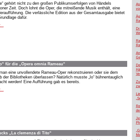
oe“ gehört nicht zu den großen Publikumserfolgen von Händels
As
oner Zeit. Doch lohnt die Oper, die mitreißende Musik enthält, eine
vo
eraufführung. Die verlässliche Edition aus der Gesamtausgabe bietet
Äg
Grundlage dafür.
Ra
...
Dr
We
Ra
Ra
An
Ge
o“ für die „Opera omnia Rameau“
De
Hä
 man eine unvollendete Rameau-Oper rekonstruieren oder sie dem
Ver
b der Bibliotheken überlassen? Natürlich musste „Io“ bühnentauglich
cht werden! Eine Aufführung gab es bereits.
Zu
zw
...
Li
„S
Re
de
Je
Ph
„G
ucks „La clemenza di Tito“
Ma