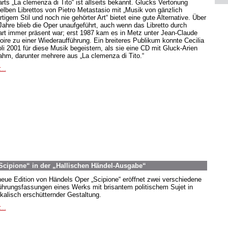
rts „La clemenza di Tito“ ist allseits bekannt. Glucks Vertonung
elben Librettos von Pietro Metastasio mit „Musik von gänzlich
tigem Stil und noch nie gehörter Art“ bietet eine gute Alternative. Über
Jahre blieb die Oper unaufgeführt, auch wenn das Libretto durch
rt immer präsent war; erst 1987 kam es in Metz unter Jean-Claude
oire zu einer Wiederaufführung. Ein breiteres Publikum konnte Cecilia
oli 2001 für diese Musik begeistern, als sie eine CD mit Gluck-Arien
ahm, darunter mehrere aus „La clemenza di Tito.“
...
Scipione“ in der „Hallischen Händel-Ausgabe“
neue Edition von Händels Oper „Scipione“ eröffnet zwei verschiedene
ührungsfassungen eines Werks mit brisantem politischem Sujet in
kalisch erschütternder Gestaltung.
...