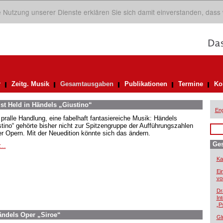
ie Nutzung unserer Dienste erklären Sie sich damit einverstanden, dass
r
Zeitg. Musik
Gesamtausgaben
Publikationen
Termine
Ko
st Held in Händels „Giustino“
Eng
 pralle Handlung, eine fabelhaft fantasiereiche Musik: Händels
stino“ gehörte bisher nicht zur Spitzengruppe der Aufführungszahlen
er Opern. Mit der Neuedition könnte sich das ändern.
Ge
...
Ka
Ei
vo
Dr
In
„P
ndels Oper „Siroe“
Gl