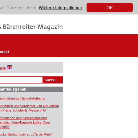
OK
 wir Cookies setzen.
Weitere Informationen
ntakt
lish
samtausgaben
um bekannte Händel-Anthems
ndringlich und verdichtet. Zur Neuedition
n Franz Schuberts Messe in G
amatische und psychologischer
tensität. Jean-Baptiste Lullys Oper
syché“
ucks Ballettmusik zu „L’Île de Merlin“