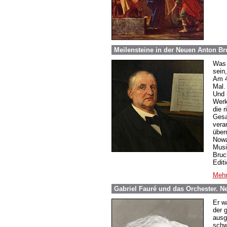
Meilensteine in der Neuen Anton B
Was 
sein
Am 4
Mal.
Und 
Werk
die 
Gesa
vera
über
Nowa
Musi
Bruc
Edit
Mehr
Gabriel Fauré und das Orchester. 
Er w
der 
ausge
schw