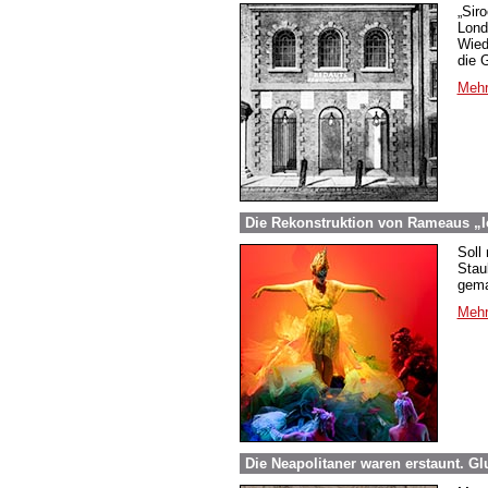
„Sir
Lond
Wied
die 
Mehr
Die Rekonstruktion von Rameaus „I
Soll
Stau
gema
Mehr
Die Neapolitaner waren erstaunt. Gl