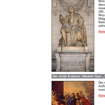
Moza
dess
neuar
200 
Moza
Malg
Bart
aufn
Mehr
Der milde Eroberer. Händels Oper „
Die 
Auff
musi
Mehr