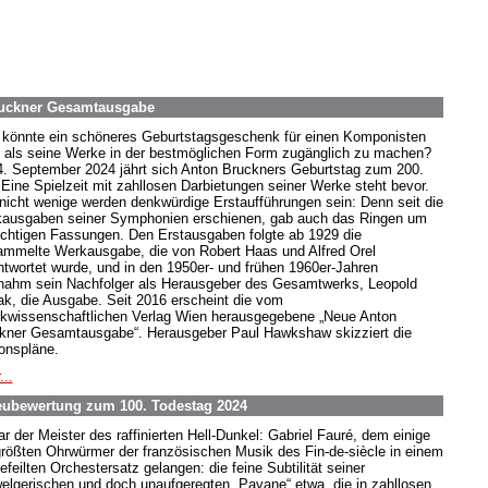
ruckner Gesamtausgabe
könnte ein schöneres Geburtstagsgeschenk für einen Komponisten
, als seine Werke in der bestmöglichen Form zugänglich zu machen?
. September 2024 jährt sich Anton Bruckners Geburtstag zum 200.
 Eine Spielzeit mit zahllosen Darbietungen seiner Werke steht bevor.
nicht wenige werden denkwürdige Erstaufführungen sein: Denn seit die
ausgaben seiner Symphonien erschienen, gab auch das Ringen um
richtigen Fassungen. Den Erstausgaben folgte ab 1929 die
mmelte Werkausgabe, die von Robert Haas und Alfred Orel
ntwortet wurde, und in den 1950er- und frühen 1960er-Jahren
nahm sein Nachfolger als Herausgeber des Gesamtwerks, Leopold
k, die Ausgabe. Seit 2016 erscheint die vom
kwissenschaftlichen Verlag Wien herausgegebene „Neue Anton
kner Gesamtausgabe“. Herausgeber Paul Hawkshaw skizziert die
ionspläne.
...
Neubewertung zum 100. Todestag 2024
ar der Meister des raffinierten Hell-Dunkel: Gabriel Fauré, dem einige
größten Ohrwürmer der französischen Musik des Fin-de-siècle in einem
feilten Orchestersatz gelangen: die feine Subtilität seiner
elgerischen und doch unaufgeregten „Pavane“ etwa, die in zahllosen