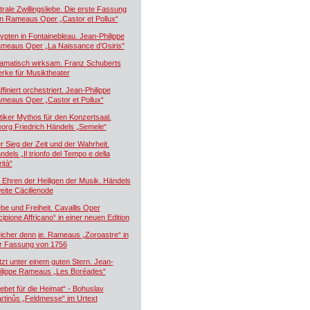
trale Zwillingsliebe. Die erste Fassung
n Rameaus Oper „Castor et Pollux“
ypten in Fontainebleau. Jean-Philippe
meaus Oper „La Naissance d’Osiris"
amatisch wirksam. Franz Schuberts
rke für Musiktheater
ffiniert orchestriert. Jean-Philippe
meaus Oper „Castor et Pollux“
tiker Mythos für den Konzertsaal.
org Friedrich Händels „Semele“
r Sieg der Zeit und der Wahrheit.
ndels „Il trionfo del Tempo e della
ità“
 Ehren der Heiligen der Musik. Händels
eite Cäcilienode
ebe und Freiheit. Cavallis Oper
cipione Affricano“ in einer neuen Edition
icher denn je. Rameaus „Zoroastre“ in
r Fassung von 1756
tzt unter einem guten Stern. Jean-
ilippe Rameaus „Les Boréades“
ebet für die Heimat“ - Bohuslav
rtinůs „Feldmesse“ im Urtext