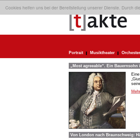
Cookies helfen uns bei der Bereitstellung unserer Dienste. Durch d
Portrait
Musiktheater
Orcheste
„Most agreeable“. Ein Bauernsohn i
Eine
„Giu
sein
Mehr
Von London nach Braunschweig: Hä