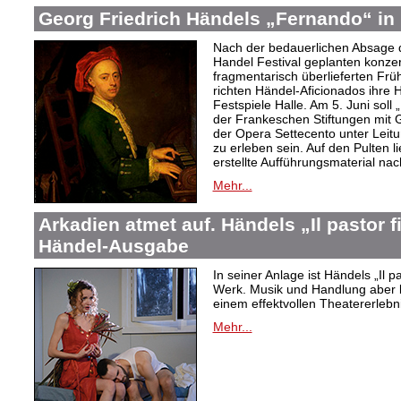
Georg Friedrich Händels „Fernando“ in 
Nach der bedauerlichen Absage d
Handel Festival geplanten konze
fragmentarisch überlieferten Fr
richten Händel-Aficionados ihre 
Festspiele Halle. Am 5. Juni sol
der Frankeschen Stiftungen mit
der Opera Settecento unter Leit
zu erleben sein. Auf den Pulten li
erstellte Aufführungsmaterial na
Mehr...
Arkadien atmet auf. Händels „Il pastor f
Händel-Ausgabe
In seiner Anlage ist Händels „Il 
Werk. Musik und Handlung aber bi
einem effektvollen Theatererlebni
Mehr...