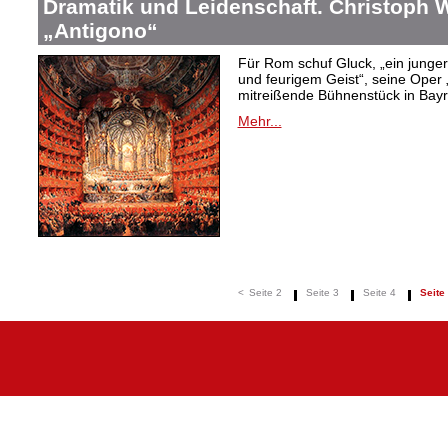
Dramatik und Leidenschaft. Christoph W
„Antigono“
Für Rom schuf Gluck, „ein junge
und feurigem Geist“, seine Oper 
mitreißende Bühnenstück in Bayr
Mehr...
<
Seite 2
Seite 3
Seite 4
Seite