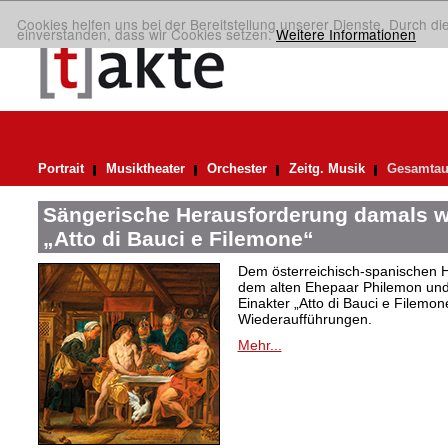
Cookies helfen uns bei der Bereitstellung unserer Dienste. Durch di
einverstanden, dass wir Cookies setzen.
Weitere Informationen
Portrait
Musiktheater
Orchester
Zeitg. Musik
Gesamtau
Sängerische Herausforderung damals w
„Atto di Bauci e Filemone“
Dem österreichisch-spanischen 
dem alten Ehepaar Philemon und 
Einakter „Atto di Bauci e Filemon
Wiederaufführungen.
Mehr...