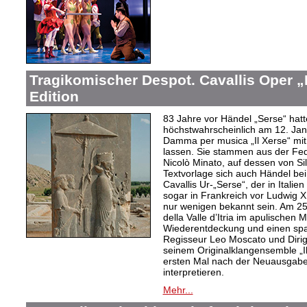
Tragikomischer Despot. Cavallis Oper „I
Edition
83 Jahre vor Händel „Serse“ hatt
höchstwahrscheinlich am 12. Jan
Damma per musica „Il Xerse“ mi
lassen. Sie stammen aus der Fed
Nicolò Minato, auf dessen von Sil
Textvorlage sich auch Händel bei
Cavallis Ur-„Serse“, der in Ital
sogar in Frankreich vor Ludwig X
nur wenigen bekannt sein. Am 25. 
della Valle d’Itria im apulischen
Wiederentdeckung und einen spa
Regisseur Leo Moscato und Dirige
seinem Originalklangensemble „
ersten Mal nach der Neuausgabe 
interpretieren.
Mehr...