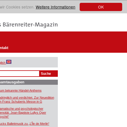
OK
 wir Cookies setzen.
Weitere Informationen
ntakt
lish
samtausgaben
um bekannte Händel-Anthems
ndringlich und verdichtet. Zur Neuedition
n Franz Schuberts Messe in G
amatische und psychologischer
tensität. Jean-Baptiste Lullys Oper
syché“
ucks Ballettmusik zu „L’Île de Merlin“