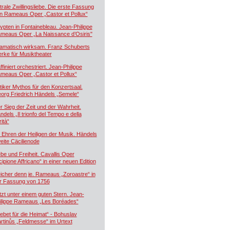
trale Zwillingsliebe. Die erste Fassung
n Rameaus Oper „Castor et Pollux“
ypten in Fontainebleau. Jean-Philippe
meaus Oper „La Naissance d’Osiris"
amatisch wirksam. Franz Schuberts
rke für Musiktheater
ffiniert orchestriert. Jean-Philippe
meaus Oper „Castor et Pollux“
tiker Mythos für den Konzertsaal.
org Friedrich Händels „Semele“
r Sieg der Zeit und der Wahrheit.
ndels „Il trionfo del Tempo e della
ità“
 Ehren der Heiligen der Musik. Händels
eite Cäcilienode
ebe und Freiheit. Cavallis Oper
cipione Affricano“ in einer neuen Edition
icher denn je. Rameaus „Zoroastre“ in
r Fassung von 1756
tzt unter einem guten Stern. Jean-
ilippe Rameaus „Les Boréades“
ebet für die Heimat“ - Bohuslav
rtinůs „Feldmesse“ im Urtext