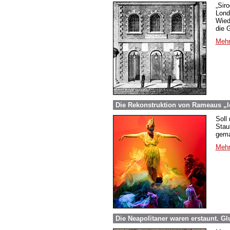
„Sir
Lond
Wied
die 
Mehr
Die Rekonstruktion von Rameaus „I
Soll
Stau
gema
Mehr
Die Neapolitaner waren erstaunt. Gl