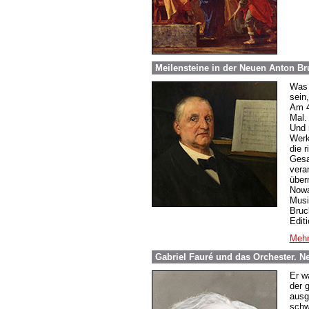
Meilensteine in der Neuen Anton B
Was 
sein
Am 4
Mal.
Und 
Werk
die 
Gesa
vera
über
Nowa
Musi
Bruc
Edit
Mehr
Gabriel Fauré und das Orchester. 
Er w
der 
ausge
schw