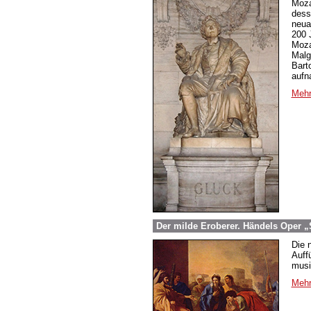
Moza
dess
neuar
200 
Moza
Malg
Bart
aufn
Mehr
Der milde Eroberer. Händels Oper „
Die 
Auff
musi
Mehr