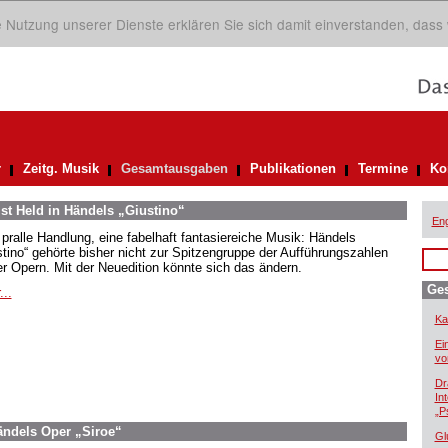
ie Nutzung unserer Dienste erklären Sie sich damit einverstanden, dass
r
Zeitg. Musik
Gesamtausgaben
Publikationen
Termine
Ko
st Held in Händels „Giustino“
Eng
 pralle Handlung, eine fabelhaft fantasiereiche Musik: Händels
stino“ gehörte bisher nicht zur Spitzengruppe der Aufführungszahlen
er Opern. Mit der Neuedition könnte sich das ändern.
Ge
...
Ka
Ei
vo
Dr
In
„P
ndels Oper „Siroe“
Gl