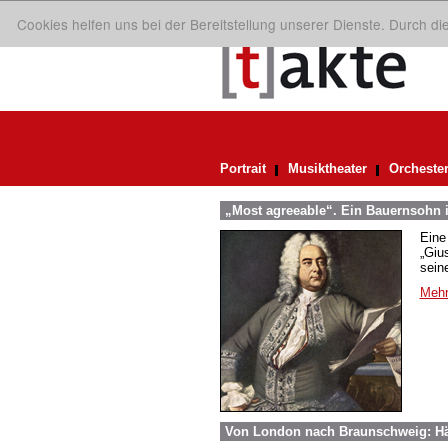
Cookies helfen uns bei der Bereitstellung unserer Dienste. Durch d
Portrait
Musiktheater
Orcheste
„Most agreeable“. Ein Bauernsohn i
Eine
„Giu
sein
Mehr
Von London nach Braunschweig: Hä