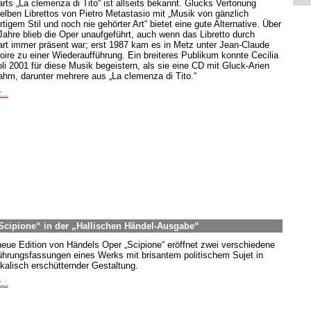
rts „La clemenza di Tito“ ist allseits bekannt. Glucks Vertonung
elben Librettos von Pietro Metastasio mit „Musik von gänzlich
tigem Stil und noch nie gehörter Art“ bietet eine gute Alternative. Über
Jahre blieb die Oper unaufgeführt, auch wenn das Libretto durch
rt immer präsent war; erst 1987 kam es in Metz unter Jean-Claude
oire zu einer Wiederaufführung. Ein breiteres Publikum konnte Cecilia
oli 2001 für diese Musik begeistern, als sie eine CD mit Gluck-Arien
ahm, darunter mehrere aus „La clemenza di Tito.“
...
Scipione“ in der „Hallischen Händel-Ausgabe“
neue Edition von Händels Oper „Scipione“ eröffnet zwei verschiedene
ührungsfassungen eines Werks mit brisantem politischem Sujet in
kalisch erschütternder Gestaltung.
...