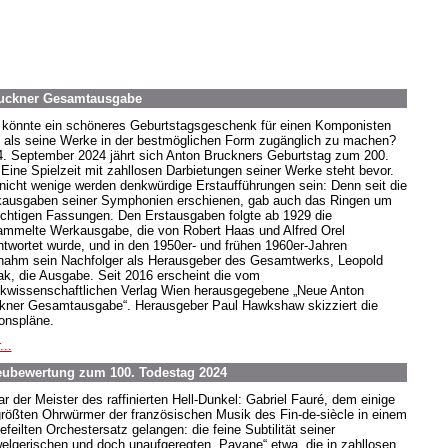
ruckner Gesamtausgabe
könnte ein schöneres Geburtstagsgeschenk für einen Komponisten
, als seine Werke in der bestmöglichen Form zugänglich zu machen?
. September 2024 jährt sich Anton Bruckners Geburtstag zum 200.
 Eine Spielzeit mit zahllosen Darbietungen seiner Werke steht bevor.
nicht wenige werden denkwürdige Erstaufführungen sein: Denn seit die
ausgaben seiner Symphonien erschienen, gab auch das Ringen um
richtigen Fassungen. Den Erstausgaben folgte ab 1929 die
mmelte Werkausgabe, die von Robert Haas und Alfred Orel
ntwortet wurde, und in den 1950er- und frühen 1960er-Jahren
nahm sein Nachfolger als Herausgeber des Gesamtwerks, Leopold
k, die Ausgabe. Seit 2016 erscheint die vom
kwissenschaftlichen Verlag Wien herausgegebene „Neue Anton
kner Gesamtausgabe“. Herausgeber Paul Hawkshaw skizziert die
ionspläne.
...
Neubewertung zum 100. Todestag 2024
ar der Meister des raffinierten Hell-Dunkel: Gabriel Fauré, dem einige
größten Ohrwürmer der französischen Musik des Fin-de-siècle in einem
feilten Orchestersatz gelangen: die feine Subtilität seiner
elgerischen und doch unaufgeregten „Pavane“ etwa, die in zahllosen