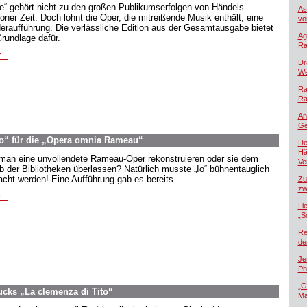
oe“ gehört nicht zu den großen Publikumserfolgen von Händels
As
oner Zeit. Doch lohnt die Oper, die mitreißende Musik enthält, eine
vo
eraufführung. Die verlässliche Edition aus der Gesamtausgabe bietet
Äg
Grundlage dafür.
Ra
...
Dr
We
Ra
Ra
An
Ge
o“ für die „Opera omnia Rameau“
De
Hä
 man eine unvollendete Rameau-Oper rekonstruieren oder sie dem
Ver
b der Bibliotheken überlassen? Natürlich musste „Io“ bühnentauglich
cht werden! Eine Aufführung gab es bereits.
Zu
zw
...
Li
„S
Re
de
Je
Ph
„G
ucks „La clemenza di Tito“
Ma