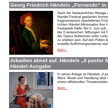
Georg Friedrich Händels „Fernando“ in 
Nach der bedauerlichen Absage d
Handel Festival geplanten konze
fragmentarisch überlieferten Fr
richten Händel-Aficionados ihre 
Festspiele Halle. Am 5. Juni sol
der Frankeschen Stiftungen mit
der Opera Settecento unter Leit
zu erleben sein. Auf den Pulten li
erstellte Aufführungsmaterial na
Mehr...
Arkadien atmet auf. Händels „Il pastor f
Händel-Ausgabe
In seiner Anlage ist Händels „Il 
Werk. Musik und Handlung aber bi
einem effektvollen Theatererlebni
Mehr...