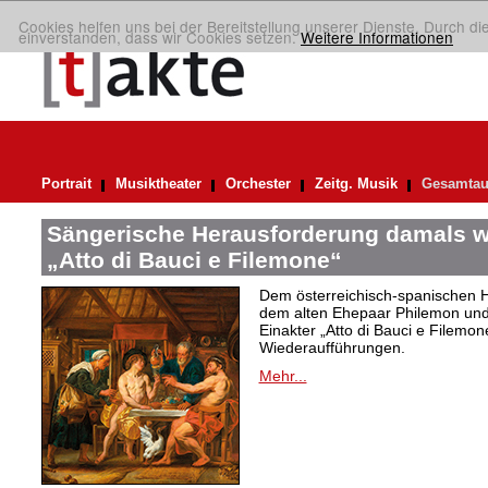
Cookies helfen uns bei der Bereitstellung unserer Dienste. Durch di
einverstanden, dass wir Cookies setzen.
Weitere Informationen
Portrait
Musiktheater
Orchester
Zeitg. Musik
Gesamtau
Sängerische Herausforderung damals w
„Atto di Bauci e Filemone“
Dem österreichisch-spanischen 
dem alten Ehepaar Philemon und 
Einakter „Atto di Bauci e Filemon
Wiederaufführungen.
Mehr...