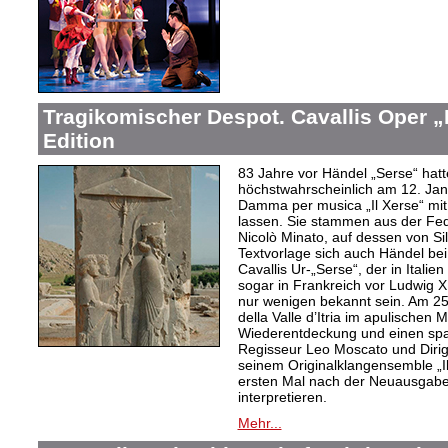
Tragikomischer Despot. Cavallis Oper „I
Edition
83 Jahre vor Händel „Serse“ hatt
höchstwahrscheinlich am 12. Jan
Damma per musica „Il Xerse“ mi
lassen. Sie stammen aus der Fed
Nicolò Minato, auf dessen von Sil
Textvorlage sich auch Händel bei
Cavallis Ur-„Serse“, der in Ital
sogar in Frankreich vor Ludwig X
nur wenigen bekannt sein. Am 25. 
della Valle d’Itria im apulischen
Wiederentdeckung und einen spa
Regisseur Leo Moscato und Dirige
seinem Originalklangensemble „
ersten Mal nach der Neuausgabe 
interpretieren.
Mehr...