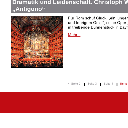
Dramatik und Leidenschaft. Christoph W
„Antigono“
Für Rom schuf Gluck, „ein junge
und feurigem Geist“, seine Oper 
mitreißende Bühnenstück in Bayr
Mehr...
<
Seite 2
Seite 3
Seite 4
Seite