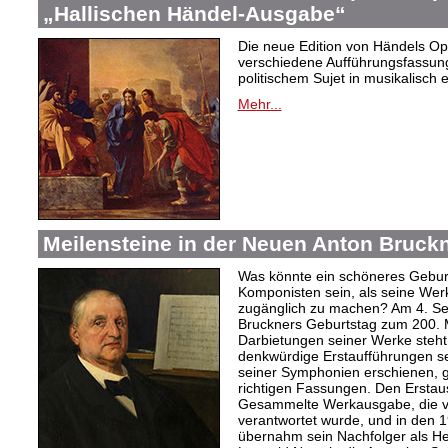
„Hallischen Händel-Ausgabe“
Die neue Edition von Händels Ope
verschiedene Aufführungsfassun
politischem Sujet in musikalisch 
Mehr...
Meilensteine in der Neuen Anton Bruc
Was könnte ein schöneres Gebur
Komponisten sein, als seine Wer
zugänglich zu machen? Am 4. Se
Bruckners Geburtstag zum 200. Ma
Darbietungen seiner Werke steht
denkwürdige Erstaufführungen s
seiner Symphonien erschienen, 
richtigen Fassungen. Den Erstau
Gesammelte Werkausgabe, die vo
verantwortet wurde, und in den 
übernahm sein Nachfolger als H