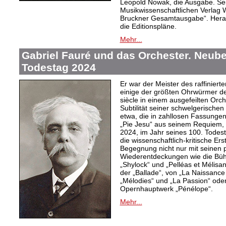
Leopold Nowak, die Ausgabe. Sei
Musikwissenschaftlichen Verlag
Bruckner Gesamtausgabe“. Herau
die Editionspläne.
Mehr...
Gabriel Fauré und das Orchester. Neub
Todestag 2024
Er war der Meister des raffiniert
einige der größten Ohrwürmer de
siècle in einem ausgefeilten Orch
Subtilität seiner schwelgerisch
etwa, die in zahllosen Fassungen
„Pie Jesu“ aus seinem Requiem,
2024, im Jahr seines 100. Todes
die wissenschaftlich-kritische Er
Begegnung nicht nur mit seinen
Wiederentdeckungen wie die Büh
„Shylock“ und „Pelléas et Mélisa
der „Ballade“, von „La Naissance
„Mélodies“ und „La Passion“ ode
Opernhauptwerk „Pénélope“.
Mehr...