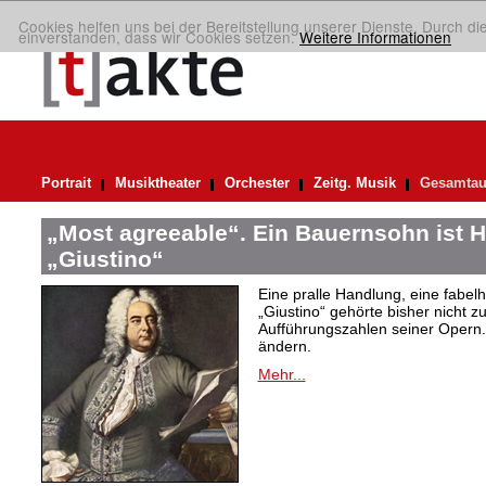
Cookies helfen uns bei der Bereitstellung unserer Dienste. Durch di
einverstanden, dass wir Cookies setzen.
Weitere Informationen
Portrait
Musiktheater
Orchester
Zeitg. Musik
Gesamtau
„Most agreeable“. Ein Bauernsohn ist H
„Giustino“
Eine pralle Handlung, eine fabelh
„Giustino“ gehörte bisher nicht z
Aufführungszahlen seiner Opern. 
ändern.
Mehr...