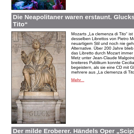
Die Neapolitaner waren erstaunt. Gluck
Tito“
Mozarts „La clemenza di Tito“ ist
desselben Librettos von Pietro M
neuartigem Stil und noch nie gehö
Alternative. Über 200 Jahre blie
das Libretto durch Mozart immer 
Metz unter Jean-Claude Malgoire
breiteres Publikum konnte Cecilia
begeistern, als sie eine CD mit 
mehrere aus „La clemenza di Tito
Mehr...
Der milde Eroberer. Händels Oper „Scip