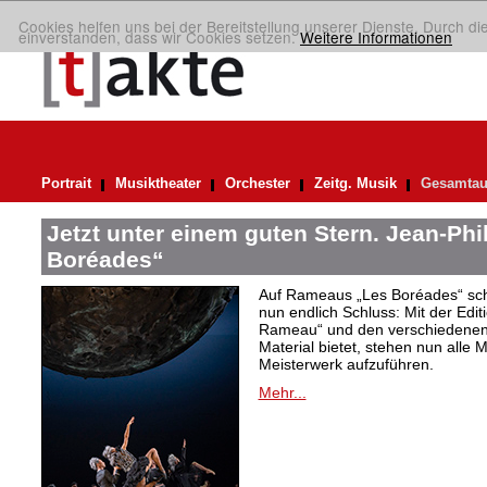
Cookies helfen uns bei der Bereitstellung unserer Dienste. Durch di
einverstanden, dass wir Cookies setzen.
Weitere Informationen
Portrait
Musiktheater
Orchester
Zeitg. Musik
Gesamtau
Jetzt unter einem guten Stern. Jean-Ph
Boréades“
Auf Rameaus „Les Boréades“ schie
nun endlich Schluss: Mit der Ed
Rameau“ und den verschiedenen 
Material bietet, stehen nun alle M
Meisterwerk aufzuführen.
Mehr...