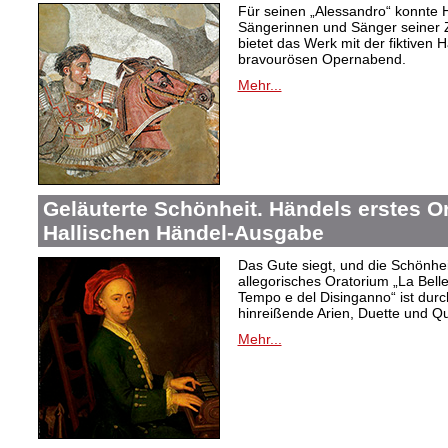
Für seinen „Alessandro“ konnte 
Sängerinnen und Sänger seiner Ze
bietet das Werk mit der fiktiven H
bravourösen Opernabend.
Mehr...
Geläuterte Schönheit. Händels erstes Or
Hallischen Händel-Ausgabe
Das Gute siegt, und die Schönhei
allegorisches Oratorium „La Belle
Tempo e del Disinganno“ ist dur
hinreißende Arien, Duette und Qua
Mehr...